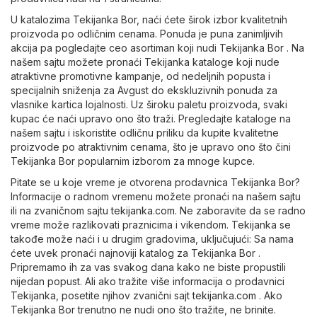
U katalozima Tekijanka Bor, naći ćete širok izbor kvalitetnih
proizvoda po odličnim cenama. Ponuda je puna zanimljivih
akcija pa pogledajte ceo asortiman koji nudi Tekijanka Bor . Na
našem sajtu možete pronaći Tekijanka kataloge koji nude
atraktivne promotivne kampanje, od nedeljnih popusta i
specijalnih sniženja za Avgust do ekskluzivnih ponuda za
vlasnike kartica lojalnosti. Uz široku paletu proizvoda, svaki
kupac će naći upravo ono što traži. Pregledajte kataloge na
našem sajtu i iskoristite odličnu priliku da kupite kvalitetne
proizvode po atraktivnim cenama, što je upravo ono što čini
Tekijanka Bor popularnim izborom za mnoge kupce.
Pitate se u koje vreme je otvorena prodavnica Tekijanka Bor?
Informacije o radnom vremenu možete pronaći na našem sajtu
ili na zvaničnom sajtu
tekijanka.com
. Ne zaboravite da se radno
vreme može razlikovati praznicima i vikendom. Tekijanka se
takođe može naći i u drugim gradovima, uključujući: Sa nama
ćete uvek pronaći najnoviji katalog za Tekijanka Bor .
Pripremamo ih za vas svakog dana kako ne biste propustili
nijedan popust. Ali ako tražite više informacija o prodavnici
Tekijanka, posetite njihov zvanični sajt
tekijanka.com
. Ako
Tekijanka Bor trenutno ne nudi ono što tražite, ne brinite.