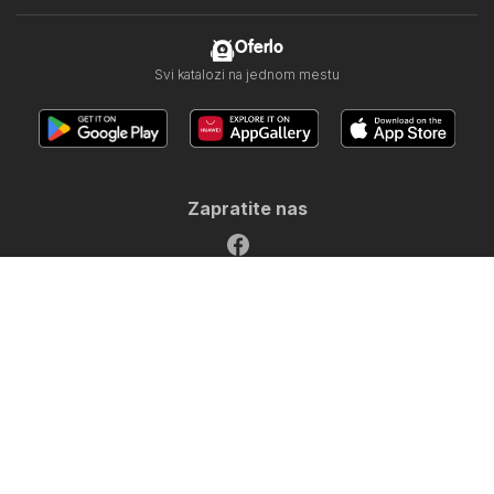
Oferlo
Svi katalozi na jednom mestu
Zapratite nas
Sledeće zemlje:
United Arab Emirates
България
Cyprus
Ελλάδα
Hrvatska
India
日本
한국
New Zealand
România
Slovenija
Türkiye
Україна
Copyright © 2026
Oferlo.rs
.
Uslovi korišćenja veb-sajta