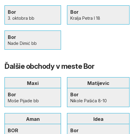
Bor
Bor
3. oktobra bb
Kralja Petra I 18
Bor
Nade Dimić bb
Ďalšie obchody v meste Bor
Maxi
Matijevic
Bor
Bor
Moše Pijade bb
Nikole Pašića 8-10
Aman
Idea
BOR
Bor