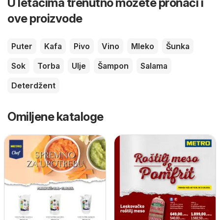
U letacima trenutno možete pronaći i
ove proizvode
Puter
Kafa
Pivo
Vino
Mleko
Šunka
Sok
Torba
Ulje
Šampon
Salama
Deterdžent
Omiljene kataloge