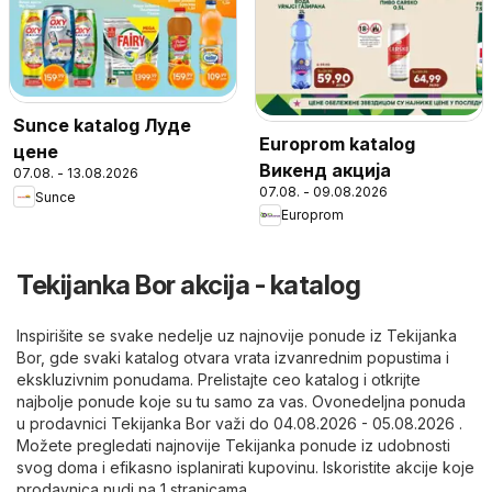
Sunce katalog Луде
Europrom katalog
цене
Викенд акција
07.08. - 13.08.2026
07.08. - 09.08.2026
Sunce
Europrom
Tekijanka Bor akcija - katalog
Inspirišite se svake nedelje uz najnovije ponude iz Tekijanka
Bor, gde svaki katalog otvara vrata izvanrednim popustima i
ekskluzivnim ponudama. Prelistajte ceo katalog i otkrijte
najbolje ponude koje su tu samo za vas. Ovonedeljna ponuda
u prodavnici Tekijanka Bor važi do 04.08.2026 - 05.08.2026 .
Možete pregledati najnovije Tekijanka ponude iz udobnosti
svog doma i efikasno isplanirati kupovinu. Iskoristite akcije koje
prodavnica nudi na 1 stranicama.