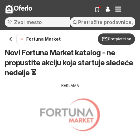
Oferlo
Fortuna Market
Pretplatiti se
Novi Fortuna Market katalog - ne
propustite akciju koja startuje sledeće
nedelje ⏳
REKLAMA