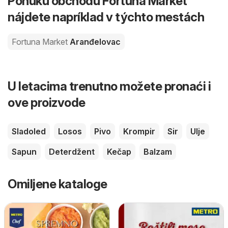
Ponuku obchodu Fortuna Market
nájdete napríklad v týchto mestách
Fortuna Market
Aranđelovac
U letacima trenutno možete pronaći i
ove proizvode
Sladoled
Losos
Pivo
Krompir
Sir
Ulje
Sapun
Deterdžent
Kečap
Balzam
Omiljene kataloge