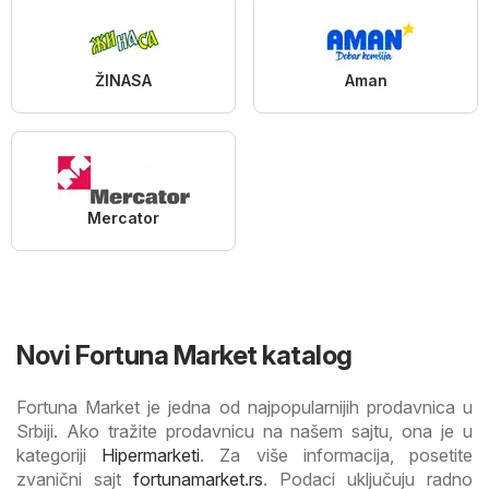
ŽINASA
Aman
Mercator
Novi Fortuna Market katalog
Fortuna Market je jedna od najpopularnijih prodavnica u
Srbiji. Ako tražite prodavnicu na našem sajtu, ona je u
kategoriji
Hipermarketi
. Za više informacija, posetite
zvanični sajt
fortunamarket.rs
. Podaci uključuju radno