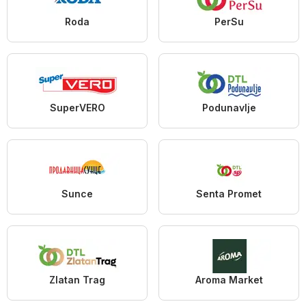
Roda
PerSu
SuperVERO
Podunavlje
Sunce
Senta Promet
Zlatan Trag
Aroma Market