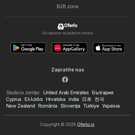
B2B zona
Oferlo
Svi katalozi na jednom mestu
Zapratite nas
Sledeće zemlje:
United Arab Emirates
България
Cyprus
Ελλάδα
Hrvatska
India
日本
한국
New Zealand
România
Slovenija
Türkiye
Україна
Copyright © 2026
Oferlo.rs
.