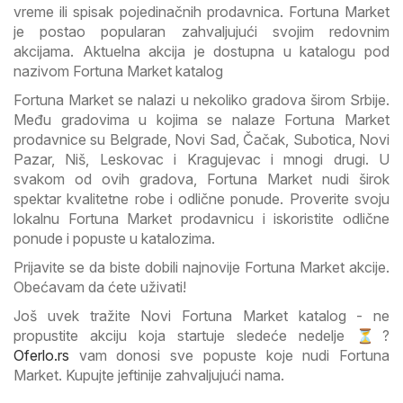
vreme ili spisak pojedinačnih prodavnica. Fortuna Market
je postao popularan zahvaljujući svojim redovnim
akcijama. Aktuelna akcija je dostupna u katalogu pod
nazivom Fortuna Market katalog
Fortuna Market se nalazi u nekoliko gradova širom Srbije.
Među gradovima u kojima se nalaze Fortuna Market
prodavnice su Belgrade, Novi Sad, Čačak, Subotica, Novi
Pazar, Niš, Leskovac i Kragujevac i mnogi drugi. U
svakom od ovih gradova, Fortuna Market nudi širok
spektar kvalitetne robe i odlične ponude. Proverite svoju
lokalnu Fortuna Market prodavnicu i iskoristite odlične
ponude i popuste u katalozima.
Prijavite se da biste dobili najnovije Fortuna Market akcije.
Obećavam da ćete uživati!
Još uvek tražite Novi Fortuna Market katalog - ne
propustite akciju koja startuje sledeće nedelje ⏳?
Oferlo.rs
vam donosi sve popuste koje nudi Fortuna
Market. Kupujte jeftinije zahvaljujući nama.