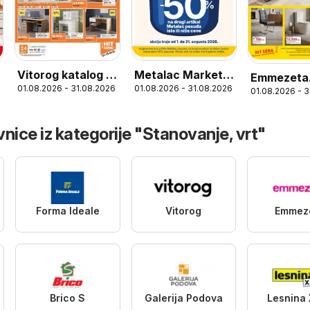
Vitorog katalog -
Metalac Market
Emmezeta
01.08.2026 - 31.08.2026
01.08.2026 - 31.08.2026
akcija
katalog
01.08.2026 - 
katalog
nice iz kategorije "Stanovanje, vrt"
Forma Ideale
Vitorog
Emmez
Brico S
Galerija Podova
Lesnina