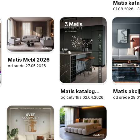
Matis kata
01.08.2026 - 
Baštenski
nameštaj
Matis Mebl 2026
od srede 27.05.2026
Matis katalog
Matis akcij
od četvrtka 02.04.2026
od srede 28.0
Product 2026
katalog Ita
brendovi