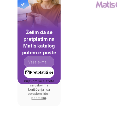
Želim da se
pretplatim na
Matis katalog
putem e-pošte
Pretplatiti se
Prijavom se slažete
sa
uslovima
korišćenja
i sa
obradom ličnih
podataka
.