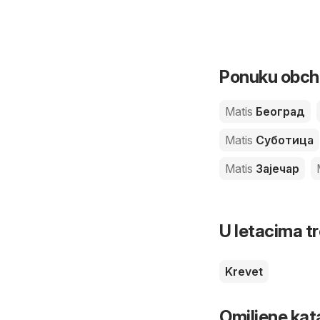
Ponuku obcho
Matis
Београд
Matis
Суботица
Matis
Зајечар
U letacima t
Krevet
Omiljene kat