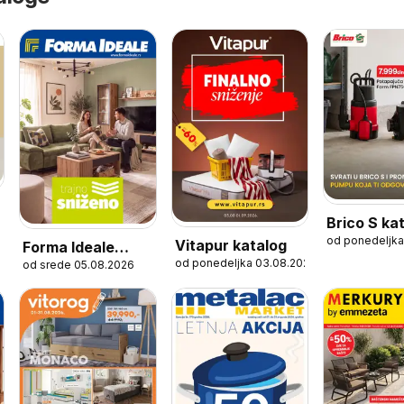
Brico S ka
od ponedeljka
Vitapur katalog
Forma Ideale
od ponedeljka 03.08.2026
od srede 05.08.2026
katalog Trajno
sniženo