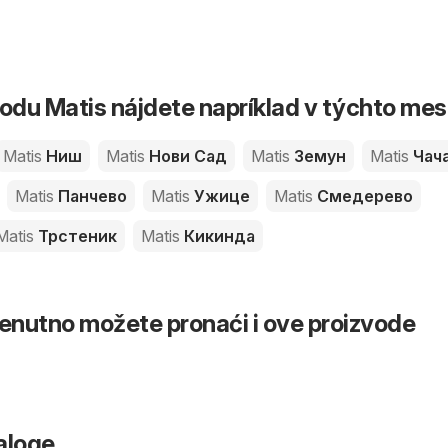
du Matis nájdete napríklad v týchto me
Matis
Ниш
Matis
Нови Сад
Matis
Земун
Matis
Чач
Matis
Панчево
Matis
Ужице
Matis
Смедерево
Matis
Трстеник
Matis
Кикинда
renutno možete pronaći i ove proizvode
aloge