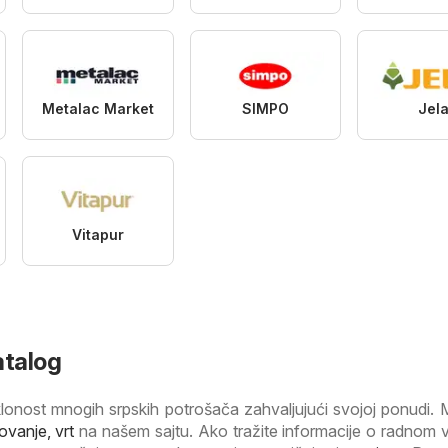
Metalac Market
SIMPO
Jel
Vitapur
atalog
klonost mnogih srpskih potrošača zahvaljujući svojoj ponudi.
ovanje, vrt
na našem sajtu. Ako tražite informacije o radnom