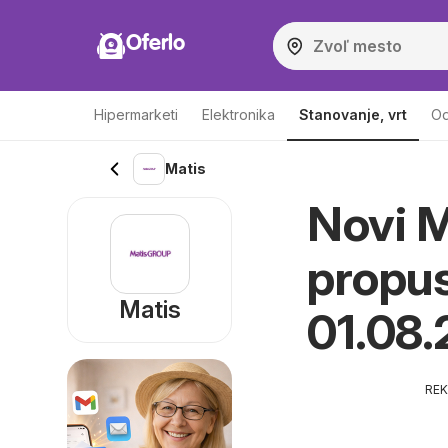
Oferlo
Hipermarketi
Elektronika
Stanovanje, vrt
Od
Matis
Novi M
propus
Matis
01.08
RE