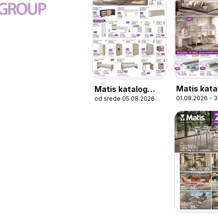
Matis kata
Matis katalog
01.08.2026 - 
od srede 05.08.2026
Outlet proizvodi
-30%