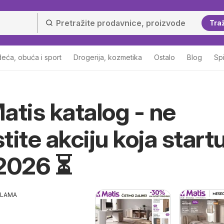
Traž
eća, obuća i sport
Drogerija, kozmetika
Ostalo
Blog
Sp
atis katalog - ne
tite akciju koja start
.2026 ⏳
KLAMA