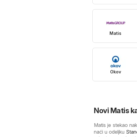
Matis
Okov
Novi Matis k
Matis je stekao na
naći u odeljku
Stan