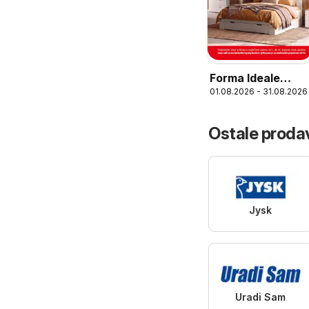
Forma Ideale
01.08.2026 - 31.08.2026
katalog
Ostale prodav
Jysk
Uradi Sam