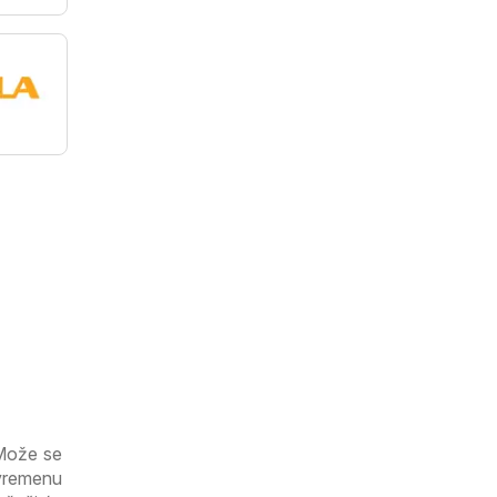
a
 Može se
 vremenu