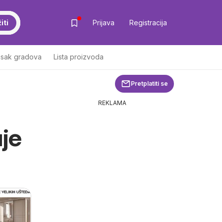
iti
Prijava
Registracija
isak gradova
Lista proizvoda
Pretplatiti se
REKLAMA
uje