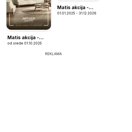
Matis akcija -
01.01.2025 - 31.12.2026
mebl 2025/26
Matis akcija -
od srede 01.10.2025
Natuzzi editions
REKLAMA