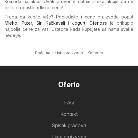
Komoda na akciji: Uvek proverite datum isteka akcije da ne
biste propustili odlične cene!
Treba da kupite više? Pogledajte i cene proizvoda poput
Mleko
,
Puter
,
Sir
,
Kačkavalj
i
Jogurt
.
Oferlo.rs
je prikupio
najbolje cene za vas. Uštedite kada kupujete sa nama svake
nedelje.
Početna
Lista proizvoda
Komoda
Oferlo
FAQ
Kontakt
Spisak gradova
Lista proizvoda