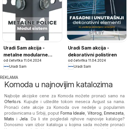
Uradi Sam akcija -
Uradi Sam akcija -
metalne modularne
dekorativni polistiren
od četvrtka 11.04.2024
od četvrtka 11.04.2024
police
Uradi Sam
Uradi Sam
REKLAMA
Komoda u najnovijim katalozima
Najbolje akcijske cene za Komoda možete pronaći samo na
Oferlo.rs
. Kupujte i uštedite tokom meseca Avgust sa nama.
Pronaći ćete akcije za Komoda ove nedelje u popularnim
prodavnicama u Srbiji, poput
Forma Ideale
,
Vitorog
,
Emmezeta
,
Matis
i
Jela
. Da li ste pogledali njihove najnovije kataloge?
Donosimo vam izbor kataloga u kojima sada možete pronaći