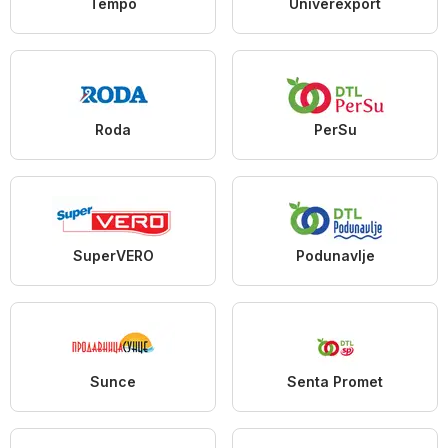
Tempo
Univerexport
Roda
PerSu
SuperVERO
Podunavlje
Sunce
Senta Promet