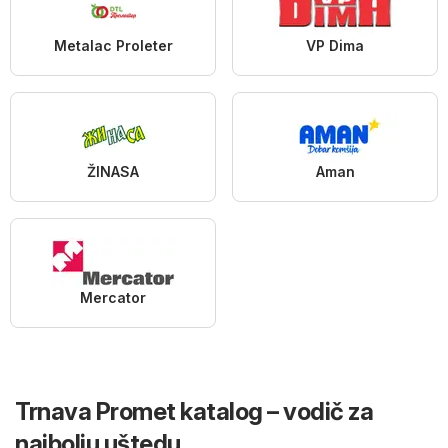
Metalac Proleter
VP Dima
ŽINASA
Aman
Mercator
Trnava Promet katalog – vodič za
najbolju uštedu