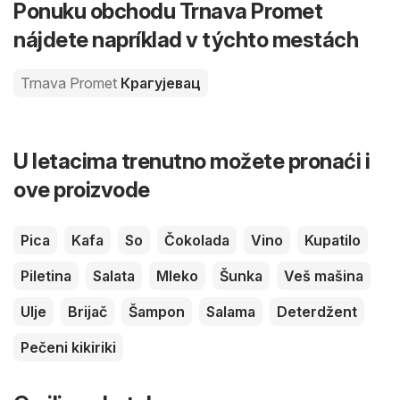
Ponuku obchodu Trnava Promet
nájdete napríklad v týchto mestách
Trnava Promet
Крагујевац
U letacima trenutno možete pronaći i
ove proizvode
Pica
Kafa
So
Čokolada
Vino
Kupatilo
Piletina
Salata
Mleko
Šunka
Veš mašina
Ulje
Brijač
Šampon
Salama
Deterdžent
Pečeni kikiriki