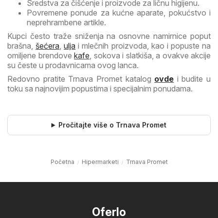
Sredstva za čišćenje i proizvode za ličnu higijenu.
Povremene ponude za kućne aparate, pokućstvo i
neprehrambene artikle.
Kupci često traže sniženja na osnovne namirnice poput
brašna,
šećera
,
ulja
i mlečnih proizvoda, kao i popuste na
omiljene brendove
kafe
, sokova i slatkiša, a ovakve akcije
su česte u prodavnicama ovog lanca.
Redovno pratite Trnava Promet katalog
ovde
i budite u
toku sa najnovijim popustima i specijalnim ponudama.
Pročitajte više o Trnava Promet
Početna
Hipermarketi
Trnava Promet
Oferlo