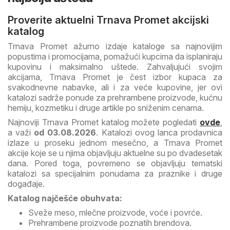
Proverite aktuelni Trnava Promet akcijski
katalog
Trnava Promet ažurno izdaje kataloge sa najnovijim
popustima i promocijama, pomažući kupcima da isplaniraju
kupovinu i maksimalno uštede. Zahvaljujući svojim
akcijama, Trnava Promet je čest izbor kupaca za
svakodnevne nabavke, ali i za veće kupovine, jer ovi
katalozi sadrže ponude za prehrambene proizvode, kućnu
hemiju, kozmetiku i druge artikle po sniženim cenama.
Najnoviji Trnava Promet katalog možete pogledati
ovde
,
a važi
od 03.08.2026
. Katalozi ovog lanca prodavnica
izlaze u proseku jednom mesečno, a Trnava Promet
akcije koje se u njima objavljuju aktuelne su po dvadesetak
dana. Pored toga, povremeno se objavljuju tematski
katalozi sa specijalnim ponudama za praznike i druge
događaje.
Katalog najčešće obuhvata:
Sveže meso, mlečne proizvode, voće i povrće.
Prehrambene proizvode poznatih brendova.