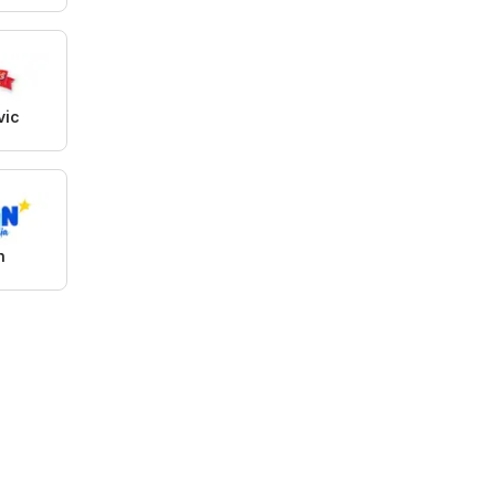
vic
n