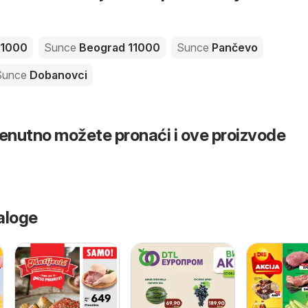
11000
Sunce
Beograd 11000
Sunce
Pančevo
Sunce
Dobanovci
renutno možete pronaći i ove proizvode
aloge