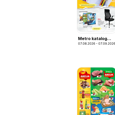
Metro katalog
07.08.2026 - 07.09.202
Povratak u školu