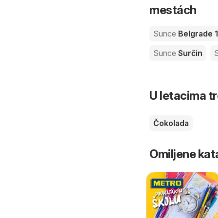
mestách
Sunce
Belgrade 
Sunce
Surčin
U letacima t
Čokolada
Omiljene kat