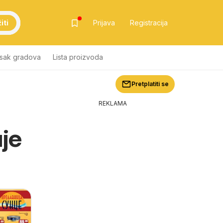
iti
Prijava
Registracija
isak gradova
Lista proizvoda
Pretplatiti se
REKLAMA
uje