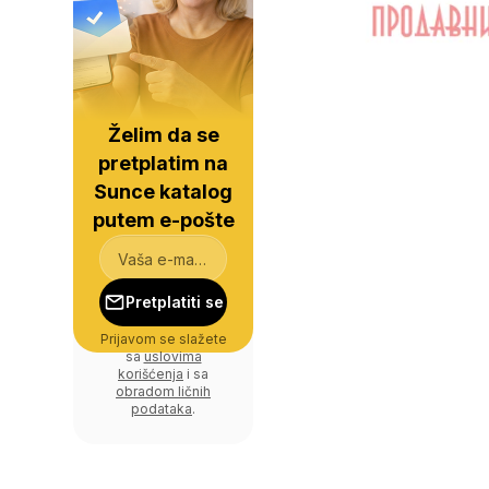
Želim da se
pretplatim na
Sunce katalog
putem e-pošte
Pretplatiti se
Prijavom se slažete
sa
uslovima
korišćenja
i sa
obradom ličnih
podataka
.