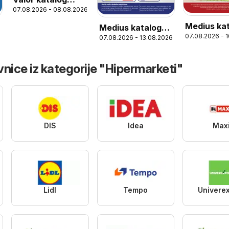
07.08.2026 - 08.08.2026
Vikend akcija
Medius ka
Medius katalog
07.08.2026 - 
Vikend akc
07.08.2026 - 13.08.2026
Cene koje grmeee
nice iz kategorije "Hipermarketi"
DIS
Idea
Max
Lidl
Tempo
Univere