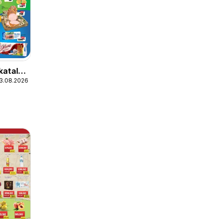
katalog
13.08.2026
kcija