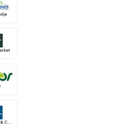
vlje
arket
r
Plus Cash & Carry