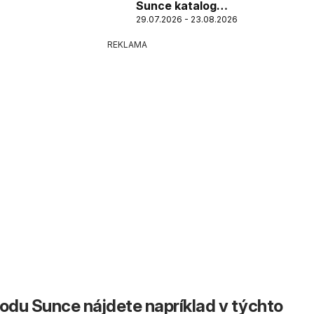
Sunce katalog
29.07.2026 - 23.08.2026
Велико
отварање у
REKLAMA
Бечмену
du Sunce nájdete napríklad v týchto