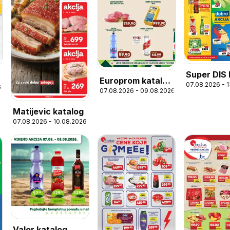
Super DIS 
Europrom katalog
07.08.2026 - 
Nedeljna a
6
07.08.2026 - 09.08.2026
Викенд акција
Matijevic katalog
07.08.2026 - 10.08.2026
Valor katalog