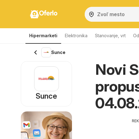
Oferlo
Hipermarketi
Elektronika
Stanovanje, vrt
Od
Sunce
Novi S
propus
Sunce
04.08
RE