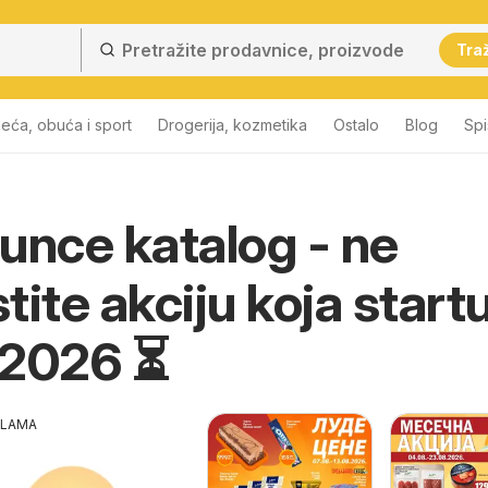
Traž
eća, obuća i sport
Drogerija, kozmetika
Ostalo
Blog
Sp
unce katalog - ne
tite akciju koja start
.2026 ⏳
KLAMA