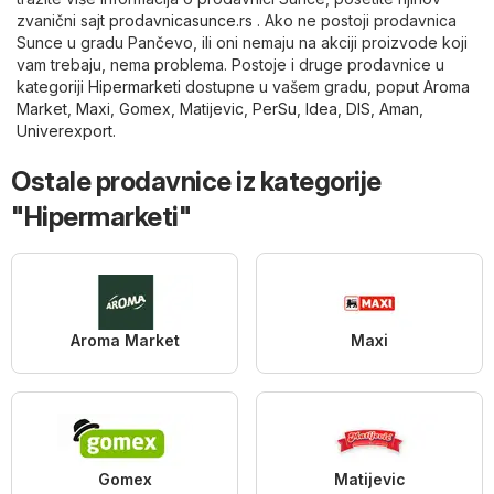
zvanični sajt
prodavnicasunce.rs
. Ako ne postoji prodavnica
Sunce u gradu Pančevo, ili oni nemaju na akciji proizvode koji
vam trebaju, nema problema. Postoje i druge prodavnice u
kategoriji
Hipermarketi
dostupne u vašem gradu, poput
Aroma
Market
,
Maxi
,
Gomex
,
Matijevic
,
PerSu
,
Idea
,
DIS
,
Aman
,
Univerexport
.
Ostale prodavnice iz kategorije
"Hipermarketi"
Aroma Market
Maxi
Gomex
Matijevic