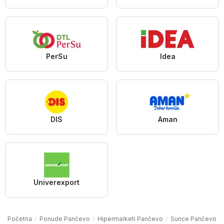
PerSu
Idea
DIS
Aman
Univerexport
Početna
Ponude Pančevo
Hipermarketi Pančevo
Sunce Pančevo