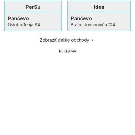
PerSu
Idea
Pančevo
Pančevo
Oslobođenja 84
Braće Jovanovića 104
Zobraziť ďalšie obchody
REKLAMA