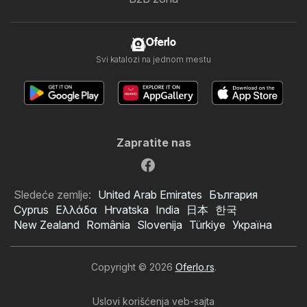
Oferlo
Svi katalozi na jednom mestu
Zapratite nas
Sledeće zemlje:
United Arab Emirates
България
Cyprus
Ελλάδα
Hrvatska
India
日本
한국
New Zealand
România
Slovenija
Türkiye
Україна
Copyright © 2026
Oferlo.rs
.
Uslovi korišćenja veb-sajta