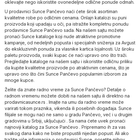
oklevajte nego iskoristite ovonedeljne odlične ponude odmah.
U prodavnici Sunce Pančevo naći ćete širok asortiman
kvalitetne robe po odličnim cenama. Onlajn katalozi su puni
proizvoda koji upadaju u oči, pa istražite kompletnu ponudu
prodavnice Sunce Pančevo sada. Na našem sajtu možete
pronaći Sunce kataloge koji nude atraktivne promotivne
kampanje, od nedeljnih popusta i specijalnih sniženja za Avgust
do ekskluzivnih ponuda za vlasnike kartica lojalnosti. Uz široku
paletu proizvoda, svaki kupac će naći upravo ono što traži.
Pregledajte kataloge na našem sajtu i iskoristite odličnu priliku
da kupite kvalitetne proizvode po atraktivnim cenama, što je
upravo ono što čini Sunce Pančevo popularnim izborom za
mnoge kupce.
Želite da znate radno vreme za Sunce Pančevo? Detalje o
radnom vremenu možete dobiti na našem sajtu ili direktno na
prodavnicasunce.rs
. Imajte na umu da radno vreme može
varirati tokom praznika, vikenda ili posebnih događaja. Sunce
filijale se mogu naći ne samo u gradu Pančevo, već i u drugim
gradovima u Srbiji, uključujući . Sa nama ćete uvek pronaći
najnoviji katalog za Sunce Pančevo . Pripremamo ih za vas
svakog dana kako ne biste propustili nijedan popust. Ali ako
tražite više informacija o prodavnici Sunce, posetite njihov