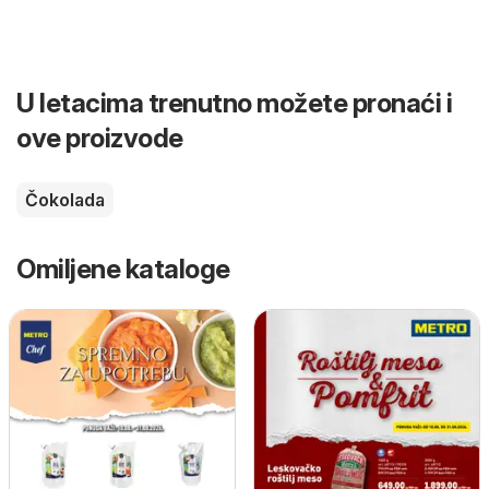
U letacima trenutno možete pronaći i
ove proizvode
Čokolada
Omiljene kataloge