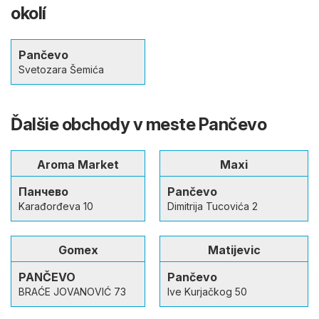
okolí
Pančevo
Svetozara Šemića
Ďalšie obchody v meste Pančevo
Aroma Market
Maxi
Панчево
Pančevo
Karađorđeva 10
Dimitrija Tucovića 2
Gomex
Matijevic
PANČEVO
Pančevo
BRAĆE JOVANOVIĆ 73
Ive Kurjačkog 50