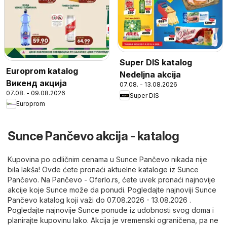
Super DIS katalog
Europrom katalog
Nedeljna akcija
Викенд акција
07.08. - 13.08.2026
07.08. - 09.08.2026
Super DIS
Europrom
Sunce Pančevo akcija - katalog
Kupovina po odličnim cenama u Sunce Pančevo nikada nije
bila lakša! Ovde ćete pronaći aktuelne kataloge iz Sunce
Pančevo. Na
Pančevo - Oferlo.rs
, ćete uvek pronaći najnovije
akcije koje Sunce može da ponudi. Pogledajte najnoviji Sunce
Pančevo katalog koji važi do 07.08.2026 - 13.08.2026 .
Pogledajte najnovije Sunce ponude iz udobnosti svog doma i
planirajte kupovinu lako. Akcija je vremenski ograničena, pa ne