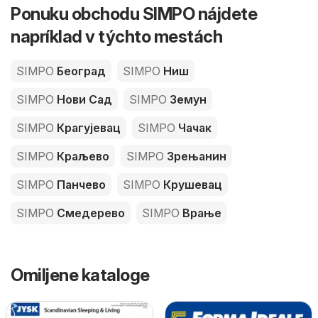
Ponuku obchodu SIMPO nájdete
napríklad v týchto mestách
SIMPO
Београд
SIMPO
Ниш
SIMPO
Нови Сад
SIMPO
Земун
SIMPO
Крагујевац
SIMPO
Чачак
SIMPO
Краљево
SIMPO
Зрењанин
SIMPO
Панчево
SIMPO
Крушевац
SIMPO
Смедерево
SIMPO
Врање
Omiljene kataloge