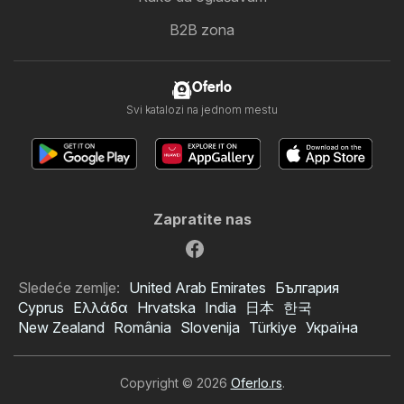
B2B zona
Oferlo
Svi katalozi na jednom mestu
Zapratite nas
Sledeće zemlje:
United Arab Emirates
България
Cyprus
Ελλάδα
Hrvatska
India
日本
한국
New Zealand
România
Slovenija
Türkiye
Україна
Copyright © 2026
Oferlo.rs
.