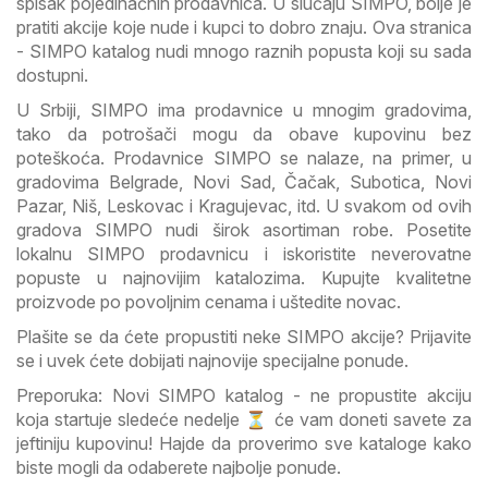
spisak pojedinačnih prodavnica. U slučaju SIMPO, bolje je
pratiti akcije koje nude i kupci to dobro znaju. Ova stranica
- SIMPO katalog nudi mnogo raznih popusta koji su sada
dostupni.
U Srbiji, SIMPO ima prodavnice u mnogim gradovima,
tako da potrošači mogu da obave kupovinu bez
poteškoća. Prodavnice SIMPO se nalaze, na primer, u
gradovima Belgrade, Novi Sad, Čačak, Subotica, Novi
Pazar, Niš, Leskovac i Kragujevac, itd. U svakom od ovih
gradova SIMPO nudi širok asortiman robe. Posetite
lokalnu SIMPO prodavnicu i iskoristite neverovatne
popuste u najnovijim katalozima. Kupujte kvalitetne
proizvode po povoljnim cenama i uštedite novac.
Plašite se da ćete propustiti neke SIMPO akcije? Prijavite
se i uvek ćete dobijati najnovije specijalne ponude.
Preporuka: Novi SIMPO katalog - ne propustite akciju
koja startuje sledeće nedelje ⏳ će vam doneti savete za
jeftiniju kupovinu! Hajde da proverimo sve kataloge kako
biste mogli da odaberete najbolje ponude.