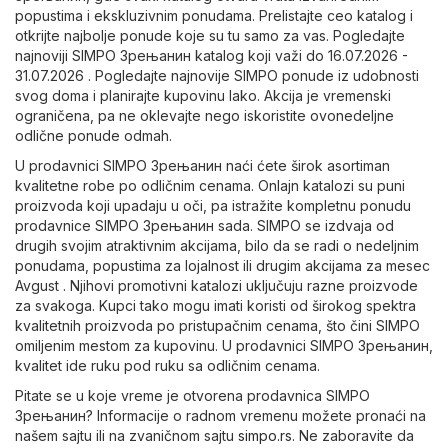
popustima i ekskluzivnim ponudama. Prelistajte ceo katalog i
otkrijte najbolje ponude koje su tu samo za vas. Pogledajte
najnoviji SIMPO Зрењанин katalog koji važi do 16.07.2026 -
31.07.2026 . Pogledajte najnovije SIMPO ponude iz udobnosti
svog doma i planirajte kupovinu lako. Akcija je vremenski
ograničena, pa ne oklevajte nego iskoristite ovonedeljne
odlične ponude odmah.
U prodavnici SIMPO Зрењанин naći ćete širok asortiman
kvalitetne robe po odličnim cenama. Onlajn katalozi su puni
proizvoda koji upadaju u oči, pa istražite kompletnu ponudu
prodavnice SIMPO Зрењанин sada. SIMPO se izdvaja od
drugih svojim atraktivnim akcijama, bilo da se radi o nedeljnim
ponudama, popustima za lojalnost ili drugim akcijama za mesec
Avgust . Njihovi promotivni katalozi uključuju razne proizvode
za svakoga. Kupci tako mogu imati koristi od širokog spektra
kvalitetnih proizvoda po pristupačnim cenama, što čini SIMPO
omiljenim mestom za kupovinu. U prodavnici SIMPO Зрењанин,
kvalitet ide ruku pod ruku sa odličnim cenama.
Pitate se u koje vreme je otvorena prodavnica SIMPO
Зрењанин? Informacije o radnom vremenu možete pronaći na
našem sajtu ili na zvaničnom sajtu
simpo.rs
. Ne zaboravite da