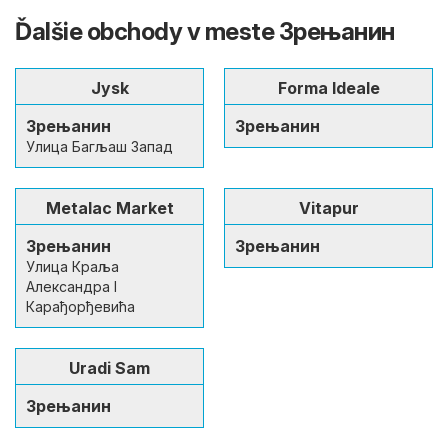
Ďalšie obchody v meste Зрењанин
Jysk
Forma Ideale
Зрењанин
Зрењанин
Улица Багљаш Запад
Metalac Market
Vitapur
Зрењанин
Зрењанин
Улица Краља
Александра I
Карађорђевића
Uradi Sam
Зрењанин