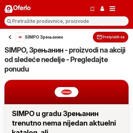
Oferlo
SIMPO Зрењанин
Pretplatiti se
SIMPO, Зрењанин - proizvodi na akciji
od sledeće nedelje - Pregledajte
ponudu
SIMPO u gradu Зрењанин
trenutno nema nijedan aktuelni
katalog, ali...