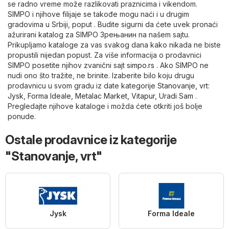
se radno vreme može razlikovati praznicima i vikendom.
SIMPO i njihove filijaje se takođe mogu naći i u drugim
gradovima u Srbiji, poput . Budite sigurni da ćete uvek pronaći
ažurirani katalog za SIMPO Зрењанин na našem sajtu.
Prikupljamo kataloge za vas svakog dana kako nikada ne biste
propustili nijedan popust. Za više informacija o prodavnici
SIMPO posetite njihov zvanični sajt
simpo.rs
. Ako SIMPO ne
nudi ono što tražite, ne brinite. Izaberite bilo koju drugu
prodavnicu u svom gradu iz date kategorije
Stanovanje, vrt
:
Jysk
,
Forma Ideale
,
Metalac Market
,
Vitapur
,
Uradi Sam
.
Pregledajte njihove kataloge i možda ćete otkriti još bolje
ponude.
Ostale prodavnice iz kategorije
"Stanovanje, vrt"
Jysk
Forma Ideale