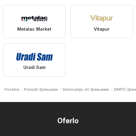
Metalac Market
Vitapur
Uradi Sam
Početna
Ponude Зрењанин
Stanovanje, vrt Зрењанин
SIMPO Зре
Oferlo