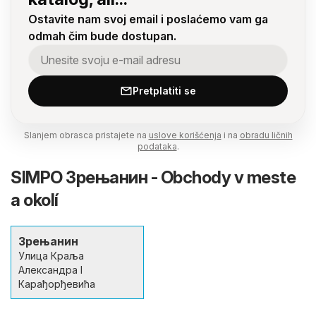
Ostavite nam svoj email i poslaćemo vam ga
odmah čim bude dostupan.
Pretplatiti se
Slanjem obrasca pristajete na
uslove korišćenja
i na
obradu ličnih
podataka
.
SIMPO Зрењанин - Obchody v meste
a okolí
Зрењанин
Улица Краља
Александра I
Карађорђевића