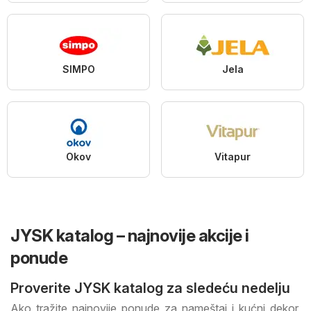
SIMPO
Jela
Okov
Vitapur
JYSK katalog – najnovije akcije i
ponude
Proverite JYSK katalog za sledeću nedelju
Ako tražite najnovije ponude za nameštaj i kućni dekor,