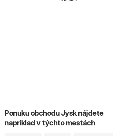
Ponuku obchodu Jysk nájdete
napríklad v týchto mestách