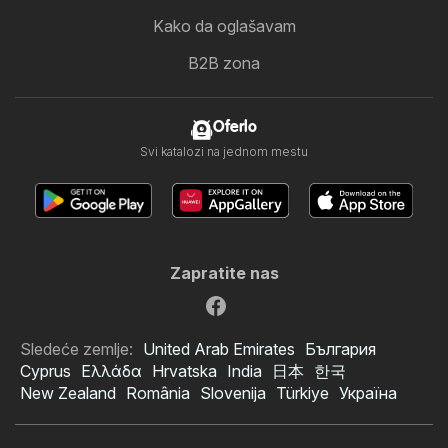
Kako da oglašavam
B2B zona
Oferlo
Svi katalozi na jednom mestu
Zapratite nas
Sledeće zemlje:
United Arab Emirates
България
Cyprus
Ελλάδα
Hrvatska
India
日本
한국
New Zealand
România
Slovenija
Türkiye
Україна