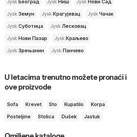
Jysk
Београд
Jysk
Ниш
Jysk
Нови Сад
Jysk
Земун
Jysk
Крагујевац
Jysk
Чачак
Jysk
Суботица
Jysk
Лесковац
Jysk
Нови Пазар
Jysk
Краљево
Jysk
Зрењанин
Jysk
Панчево
U letacima trenutno možete pronaći i
ove proizvode
Sofa
Krevet
Sto
Kupatilo
Korpa
Posteljine
Stolica
Dušek
Jastuk
Omiljene kataloge