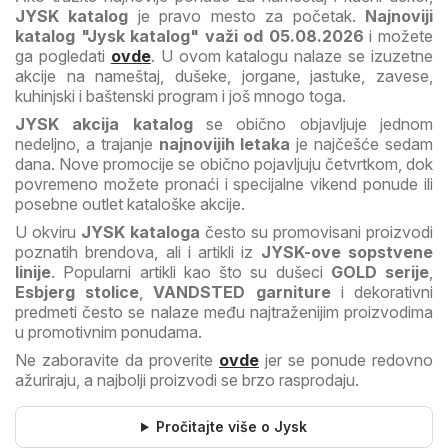
JYSK katalog
je pravo mesto za početak.
Najnoviji
katalog "Jysk katalog" važi od 05.08.2026
i možete
ga pogledati
ovde
. U ovom katalogu nalaze se izuzetne
akcije na nameštaj, dušeke, jorgane, jastuke, zavese,
kuhinjski i baštenski program i još mnogo toga.
JYSK akcija katalog
se obično objavljuje jednom
nedeljno, a trajanje
najnovijih letaka
je najčešće sedam
dana. Nove promocije se obično pojavljuju četvrtkom, dok
povremeno možete pronaći i specijalne vikend ponude ili
posebne outlet kataloške akcije.
U okviru
JYSK kataloga
često su promovisani proizvodi
poznatih brendova, ali i artikli iz
JYSK-ove sopstvene
linije
. Popularni artikli kao što su dušeci
GOLD serije
,
Esbjerg stolice
,
VANDSTED garniture
i dekorativni
predmeti često se nalaze među najtraženijim proizvodima
u promotivnim ponudama.
Ne zaboravite da proverite
ovde
jer se ponude redovno
ažuriraju, a najbolji proizvodi se brzo rasprodaju.
Pročitajte više o Jysk