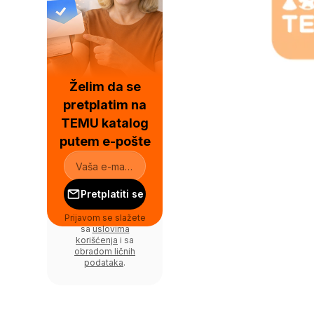
Želim da se
pretplatim na
TEMU katalog
putem e-pošte
Pretplatiti se
Prijavom se slažete
sa
uslovima
korišćenja
i sa
obradom ličnih
podataka
.