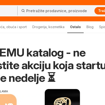
Traž
ća, obuća i sport
Drogerija, kozmetika
Ostalo
Blog
Spi
EMU katalog - ne
tite akciju koja start
e nedelje ⏳
KLAMA