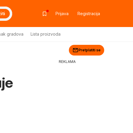
iti
Prijava
Registracija
sak gradova
Lista proizvoda
Pretplatiti se
REKLAMA
uje