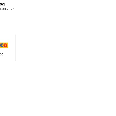
log
31.08.2026
co