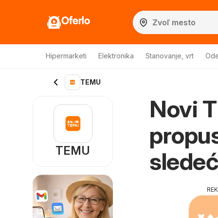
Oferlo
Hipermarketi
Elektronika
Stanovanje, vrt
Ode
TEMU
Novi T
propus
TEMU
sledeć
RE