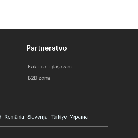
Partnerstvo
Kako da oglašavam
B2B zona
d
România
Slovenija
Türkiye
Україна