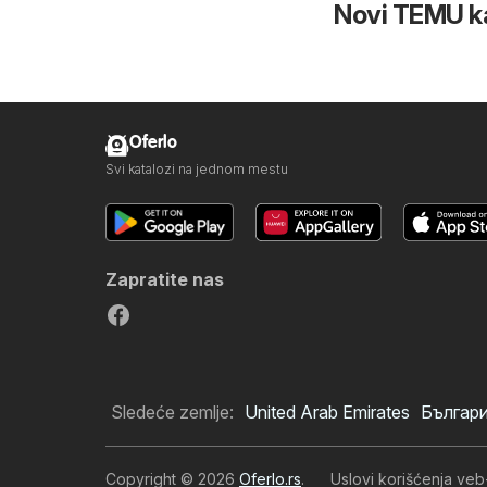
Novi TEMU k
Oferlo
Svi katalozi na jednom mestu
Zapratite nas
Sledeće zemlje:
United Arab Emirates
Българ
Copyright © 2026
Oferlo.rs
.
Uslovi korišćenja veb