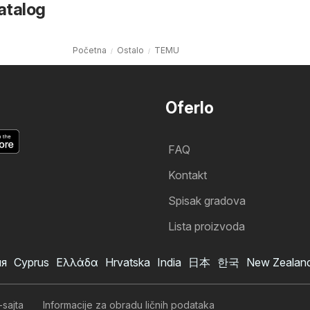
atalog
Početna
Ostalo
TEMU
Oferlo
FAQ
Kontakt
Spisak gradova
Lista proizvoda
ия
Cyprus
Ελλάδα
Hrvatska
India
日本
한국
New Zealan
TEMU katalog
Želim da se pretplatim na katalog
-sajta
Informacije za obradu ličnih podataka