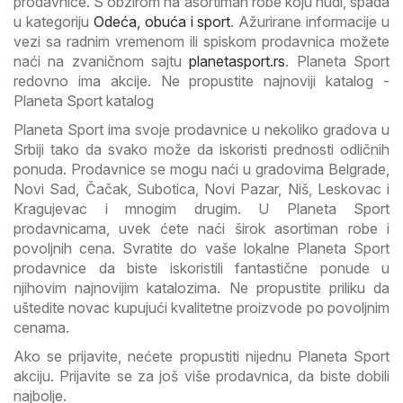
prodavnice. S obzirom na asortiman robe koju nudi, spada
u kategoriju
Odeća, obuća i sport
. Ažurirane informacije u
vezi sa radnim vremenom ili spiskom prodavnica možete
naći na zvaničnom sajtu
planetasport.rs
. Planeta Sport
redovno ima akcije. Ne propustite najnoviji katalog -
Planeta Sport katalog
Planeta Sport ima svoje prodavnice u nekoliko gradova u
Srbiji tako da svako može da iskoristi prednosti odličnih
ponuda. Prodavnice se mogu naći u gradovima Belgrade,
Novi Sad, Čačak, Subotica, Novi Pazar, Niš, Leskovac i
Kragujevac i mnogim drugim. U Planeta Sport
prodavnicama, uvek ćete naći širok asortiman robe i
povoljnih cena. Svratite do vaše lokalne Planeta Sport
prodavnice da biste iskoristili fantastične ponude u
njihovim najnovijim katalozima. Ne propustite priliku da
uštedite novac kupujući kvalitetne proizvode po povoljnim
cenama.
Ako se prijavite, nećete propustiti nijednu Planeta Sport
akciju. Prijavite se za još više prodavnica, da biste dobili
najbolje.