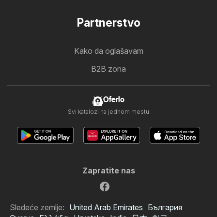
Partnerstvo
Kako da oglašavam
B2B zona
Oferlo
Svi katalozi na jednom mestu
Zapratite nas
Sledeće zemlje:
United Arab Emirates
България