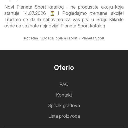
Novi Planeta Sport katalog - ne propustite akciju koja
startuje 14.07.2026 ⏳! Pogledajmo trenutne akcije!
Trudimo se da ih nabavimo za vas prvi u Srbiji. Kliknite
ovde da saznate najnovije: Planeta Sport katalog
Početna
Odeća, obuća i sport
Planeta Sport
Oferlo
FAQ
Kontakt
Spisak gradova
Lista proizvoda