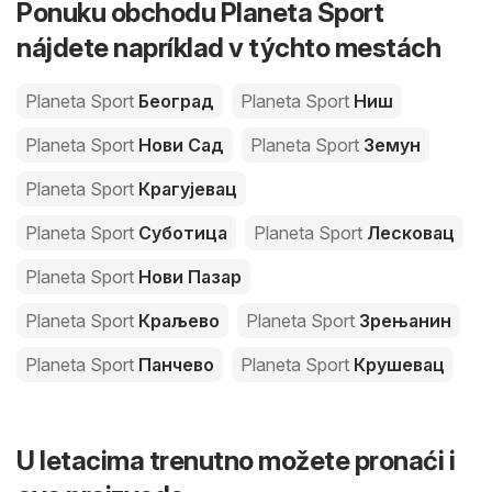
Ponuku obchodu Planeta Sport
nájdete napríklad v týchto mestách
Planeta Sport
Београд
Planeta Sport
Ниш
Planeta Sport
Нови Сад
Planeta Sport
Земун
Planeta Sport
Крагујевац
Planeta Sport
Суботица
Planeta Sport
Лесковац
Planeta Sport
Нови Пазар
Planeta Sport
Краљево
Planeta Sport
Зрењанин
Planeta Sport
Панчево
Planeta Sport
Крушевац
U letacima trenutno možete pronaći i