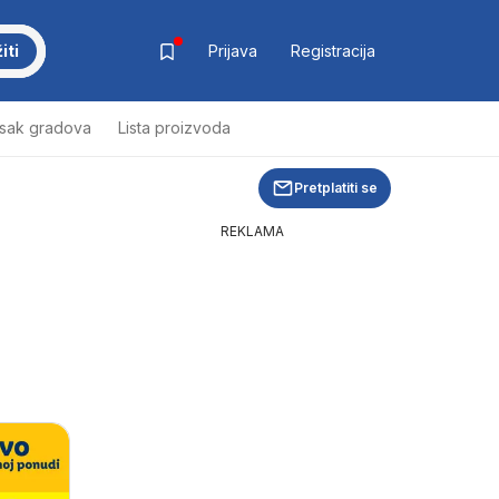
iti
Prijava
Registracija
isak gradova
Lista proizvoda
Pretplatiti se
REKLAMA