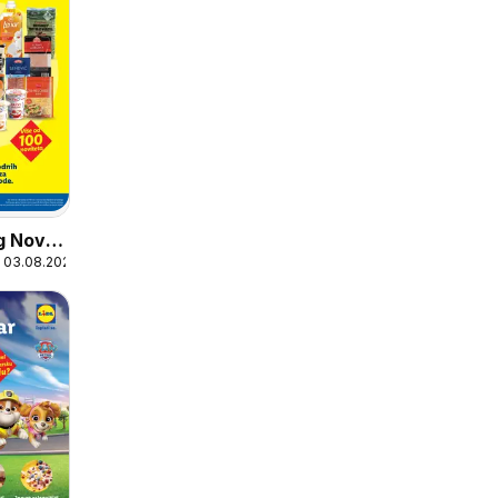
og Novo
 03.08.2026
ponudi