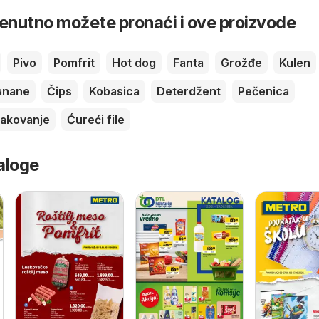
renutno možete pronaći i ove proizvode
Pivo
Pomfrit
Hot dog
Fanta
Grožđe
Kulen
anane
Čips
Kobasica
Deterdžent
Pečenica
akovanje
Ćureći file
aloge