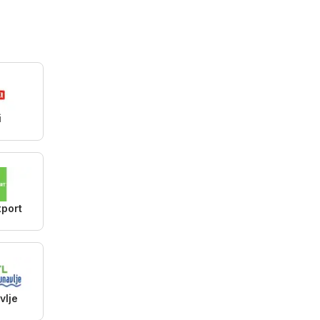
i
xport
vlje