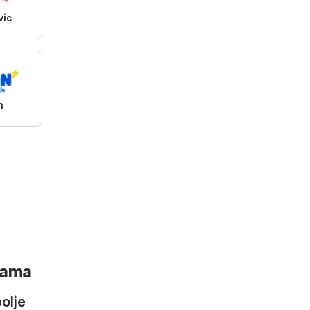
vic
n
icama
olje