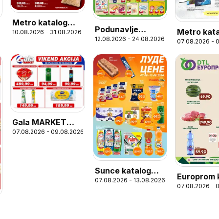
Metro katalog
Podunavlje
Metro kat
10.08.2026 - 31.08.2026
Roštilj meso i
12.08.2026 - 24.08.2026
katalog
07.08.2026 - 
Povratak u
pomfrit
Gala MARKET
07.08.2026 - 09.08.2026
katalog Vikend
akcija
Sunce katalog
Europrom 
07.08.2026 - 13.08.2026
Луде цене
07.08.2026 - 
Викенд ак