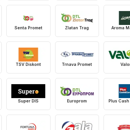
Senta Promet
Zlatan Trag
Aroma M
TSV Diskont
Trnava Promet
Valo
Super DIS
Europrom