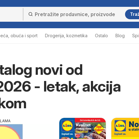
Traž
eća, obuća i sport
Drogerija, kozmetika
Ostalo
Blog
Sp
atalog novi od
2026 - letak, akcija
tkom
KLAMA