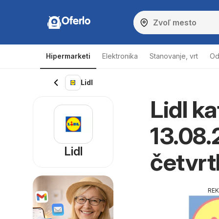
Oferlo
Hipermarketi
Elektronika
Stanovanje, vrt
Od
Lidl
Lidl k
13.08.
Lidl
četvr
RE