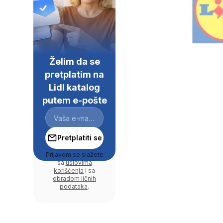
Želim da se
pretplatim na
Lidl katalog
putem e-pošte
Pretplatiti se
Prijavom se slažete
sa
uslovima
korišćenja
i sa
obradom ličnih
podataka
.