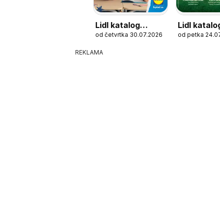
Lidl katalog
Lidl katalo
od četvrtka 30.07.2026
od petka 24.0
Spremni pre
Patrolne š
prvog zvona
Mali kuvar
REKLAMA