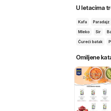
U letacima t
Kafa
Paradajz
Mleko
Sir
B
Ćureći batak
P
Omiljene kat