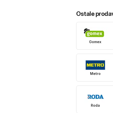
Ostale prodav
Gomex
Metro
Roda