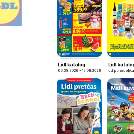
Lidl katalog
Lidl katal
06.08.2026 - 12.08.2026
od ponedeljka
u stalnoj 