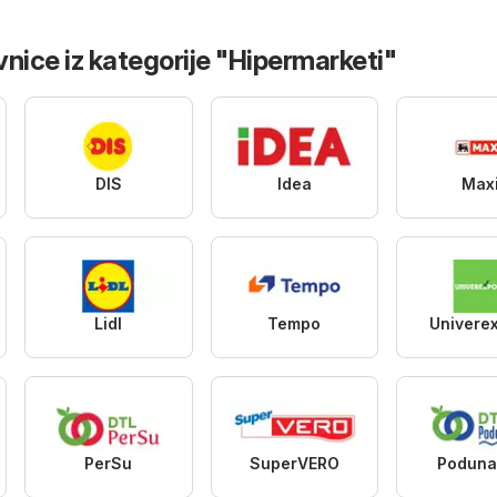
nice iz kategorije "Hipermarketi"
DIS
Idea
Max
Lidl
Tempo
Univere
PerSu
SuperVERO
Poduna