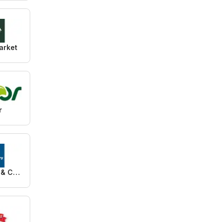
arket
r
Plus Cash & Carry