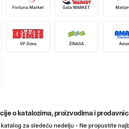
Fortuna Market
Gala MARKET
Matije
VP Dima
ŽINASA
Ama
acije o katalozima, proizvodima i prodavn
 katalog za sledeću nedelju - Ne propustite najb