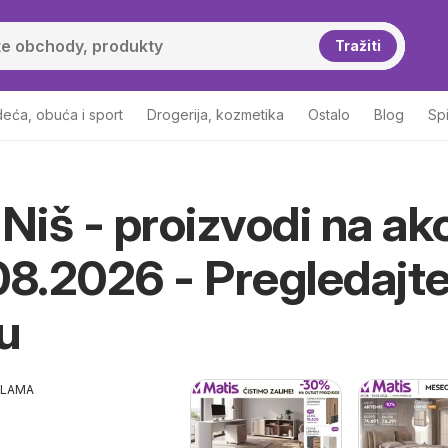
Tražiti
eća, obuća i sport
Drogerija, kozmetika
Ostalo
Blog
Sp
Niš - proizvodi na akc
08.2026 - Pregledajt
u
KLAMA