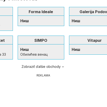
Forma Ideale
Galerija Podo
Ниш
Ниш
г
ket
SIMPO
Vitapur
Ниш
Ниш
а 33
Обилићев венац
Zobraziť ďalšie obchody
REKLAMA