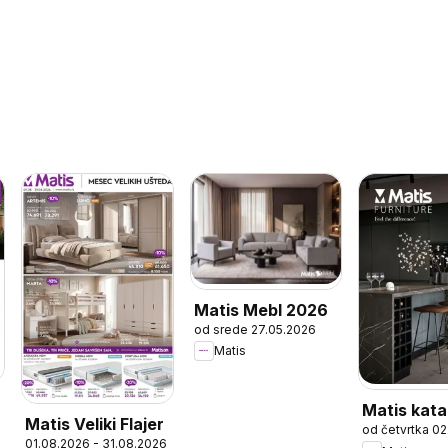
Matis Mebl 2026
od srede 27.05.2026
Matis
Matis kata
Matis Veliki Flajer
od četvrtka 0
Product 2
01.08.2026 - 31.08.2026