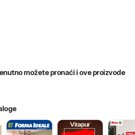
renutno možete pronaći i ove proizvode
aloge