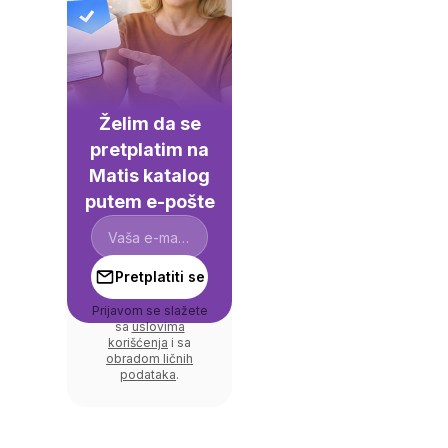
Želim da se
pretplatim na
Matis katalog
putem e-pošte
Pretplatiti se
Prijavom se slažete
sa
uslovima
korišćenja
i sa
obradom ličnih
podataka
.