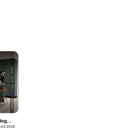
log
2.04.2026
026