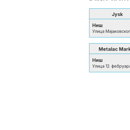
Jysk
Ниш
Улица Мајаковско
Metalac Mar
Ниш
Улица 12. фебруар