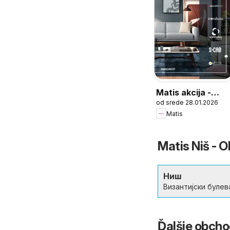
Matis akcija -
od srede 28.01.2026
katalog Italijanski
Matis
brendovi
Matis Niš - 
Ниш
Византијски булев
Ďalšie obcho