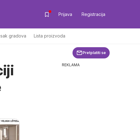
Prijava
Registracija
isak gradova
Lista proizvoda
Pretplatiti se
iji
REKLAMA
e