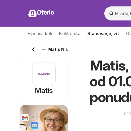
Oferlo
Hipermarketi
Elektronika
Stanovanje, vrt
Od
Matis Niš
Matis, 
od 01.
Matis
ponud
RE