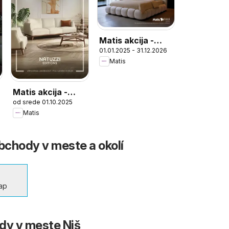
Matis akcija -
01.01.2025 - 31.12.2026
mebl 2025/26
Matis
Matis akcija -
od srede 01.10.2025
Natuzzi editions
Matis
Obchody v meste a okolí
ар
dy v meste Niš