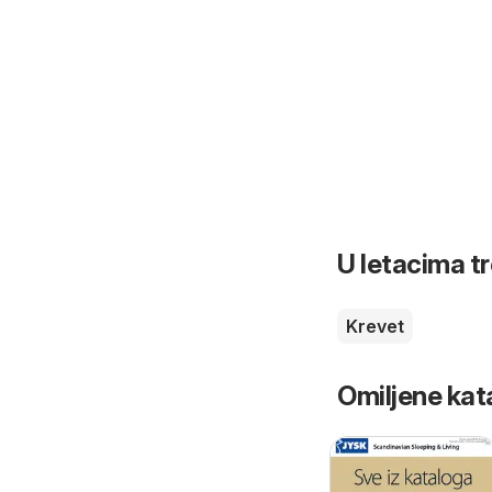
U letacima t
Krevet
Omiljene kat