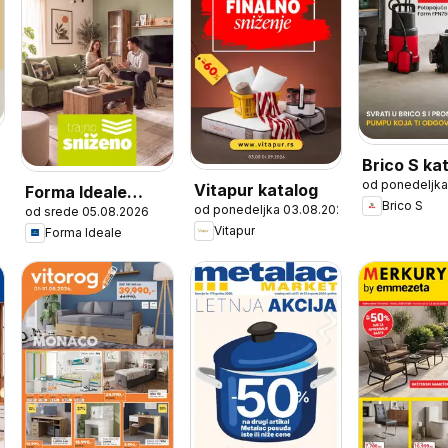
Brico S ka
od ponedeljka
Vitapur katalog
Forma Ideale
Brico S
od ponedeljka 03.08.2026
od srede 05.08.2026
katalog Trajno
Vitapur
Forma Ideale
sniženo