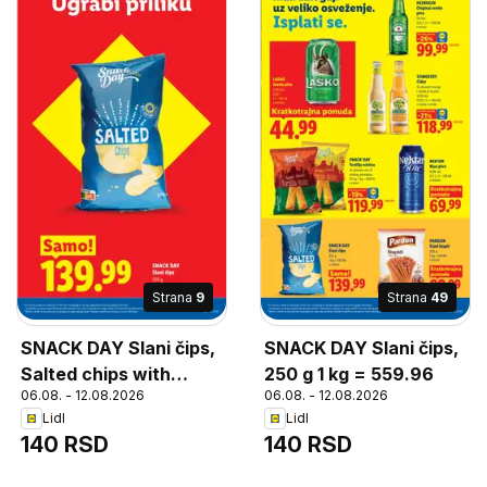
Strana
9
Strana
49
SNACK DAY Slani čips,
SNACK DAY Slani čips,
Salted chips with
250 g 1 kg = 559.96
06.08. - 12.08.2026
06.08. - 12.08.2026
sunflower seed oil
Lidl
Lidl
140 RSD
140 RSD