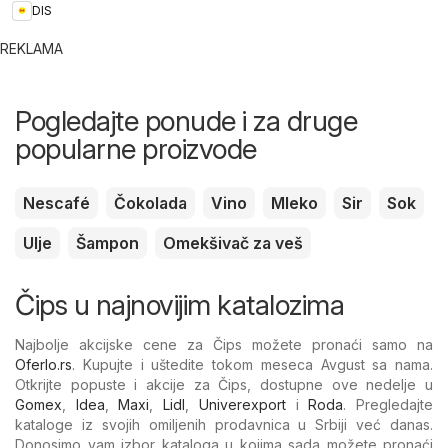
DIS
REKLAMA
Pogledajte ponude i za druge
popularne proizvode
Nescafé
Čokolada
Vino
Mleko
Sir
Sok
Ulje
Šampon
Omekšivač za veš
Čips u najnovijim katalozima
Najbolje akcijske cene za Čips možete pronaći samo na
Oferlo.rs
. Kupujte i uštedite tokom meseca Avgust sa nama.
Otkrijte popuste i akcije za Čips, dostupne ove nedelje u
Gomex
,
Idea
,
Maxi
,
Lidl
,
Univerexport
i
Roda
. Pregledajte
kataloge iz svojih omiljenih prodavnica u Srbiji već danas.
Donosimo vam izbor kataloga u kojima sada možete pronaći