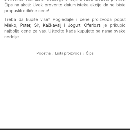
Čips na akciji: Uvek proverite datum isteka akcije da ne biste
propustili odlične cene!
Treba da kupite više? Pogledajte i cene proizvoda poput
Mleko
,
Puter
,
Sir
,
Kačkavalj
i
Jogurt
.
Oferlo.rs
je prikupio
najbolje cene za vas. Uštedite kada kupujete sa nama svake
nedelje.
Početna
Lista proizvoda
Čips