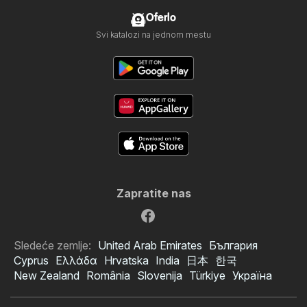
Oferlo
Svi katalozi na jednom mestu
Zapratite nas
Sledeće zemlje:
United Arab Emirates
България
Cyprus
Ελλάδα
Hrvatska
India
日本
한국
New Zealand
România
Slovenija
Türkiye
Україна