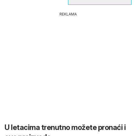
REKLAMA
U letacima trenutno možete pronaći i