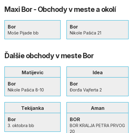
Maxi Bor - Obchody v meste a okolí
Bor
Bor
Moše Pijade bb
Nikole Pašića 21
Ďalšie obchody v meste Bor
Matijevic
Idea
Bor
Bor
Nikole Pašića 8-10
Đorđa Vajferta 2
Tekijanka
Aman
Bor
BOR
3. oktobra bb
BOR KRALJA PETRA PRVOG
20