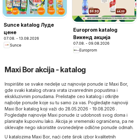
Sunce katalog Луде
Europrom katalog
цене
Викенд акција
07.08. - 13.08.2026
07.08. - 09.08.2026
Sunce
Europrom
Maxi Bor akcija - katalog
Inspirišite se svake nedelje uz najnovije ponude iz Maxi Bor,
gde svaki katalog otvara vrata izvanrednim popustima i
ekskluzivnim ponudama. Prelistajte ceo katalog i otkrijte
najbolje ponude koje su tu samo za vas. Pogledajte najnoviji
Maxi Bor katalog koji važi do 28.05.2026 - 19.08.2026 .
Pogledajte najnovije Maxi ponude iz udobnosti svog doma i
planirajte kupovinu lako. Akcija je vremenski ograničena, pa ne
oklevajte nego iskoristite ovonedeljne odlične ponude odmah.
U katalozima Maxi Bor, naći ćete širok izbor kvalitetnih