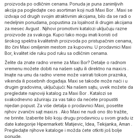
proizvoda po odličnim cenama. Ponuda je puna zanimljivih
akcija pa pogledajte ceo asortiman koji nudi Maxi Bor . Maxi se
izdvaja od drugih svojim atraktivnim akcijama, bilo da se radi o
nedeljnim ponudama, popustima za lojalnost ili drugim akcijama
za mesec Avgust . Njihovi promotivni katalozi uključuju razne
proizvode za svakoga. Kupci tako mogu imati koristi od
širokog spektra kvalitetnih proizvoda po pristupačnim cenama,
što čini Maxi omiljenim mestom za kupovinu. U prodavnici Maxi
Bor, kvalitet ide ruku pod ruku sa odličnim cenama.
Želite da znate radno vreme za Maxi Bor? Detalje o radnom
vremenu možete dobiti na našem sajtu ili direktno na
maxi.rs
.
Imajte na umu da radno vreme može varirati tokom praznika,
vikenda ili posebnih događaja. Maxi se takođe može naći i u
drugim gradovima, uključujući: Na našem sajtu, uvek možete da
pregledate najnoviji katalog za Maxi Bor . Katalozi se
svakodnevno ažuriraju za vas tako da nećete propustiti
nijedan popust. Za više detalja o prodavnici Maxi, posetite
njihov zvanični sajt
maxi.rs
. Ako Maxi ne nudi ono što tražite,
ne brinite. Izaberite bilo koju drugu prodavnicu u svom gradu iz
date kategorije
Hipermarketi
:
Matijevic
,
Idea
,
Tekijanka
,
Aman
.
Pregledajte njihove kataloge i možda ćete otkriti još bolje
ponude.