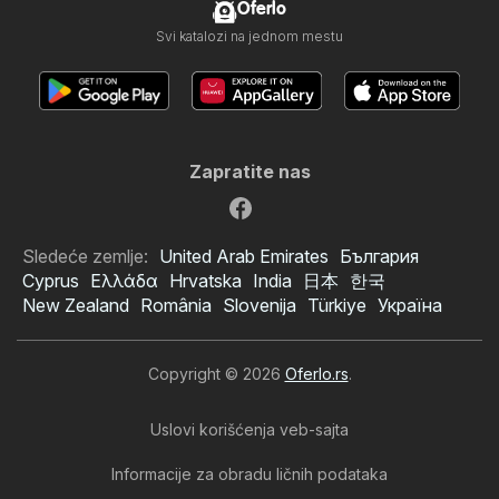
Oferlo
Svi katalozi na jednom mestu
Zapratite nas
Sledeće zemlje:
United Arab Emirates
България
Cyprus
Ελλάδα
Hrvatska
India
日本
한국
New Zealand
România
Slovenija
Türkiye
Україна
Copyright © 2026
Oferlo.rs
.
Uslovi korišćenja veb-sajta
Informacije za obradu ličnih podataka