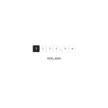
...
1
2
3
4
9
REKLAMA