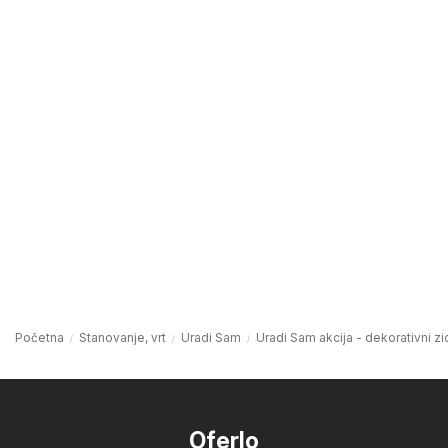
Početna
Stanovanje, vrt
Uradi Sam
Uradi Sam akcija - dekorativni zi
Oferlo