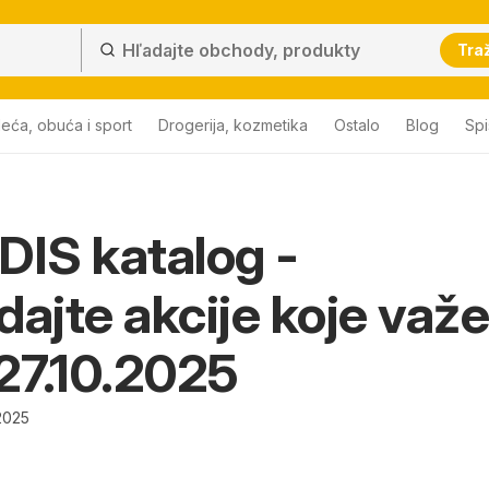
Traž
eća, obuća i sport
Drogerija, kozmetika
Ostalo
Blog
Sp
DIS katalog -
dajte akcije koje važe
27.10.2025
2025