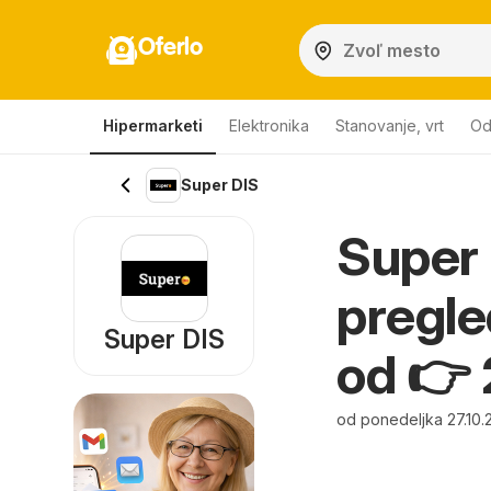
Oferlo
Hipermarketi
Elektronika
Stanovanje, vrt
Od
Super DIS
Super 
pregle
Super DIS
od 👉 
od ponedeljka 27.10.