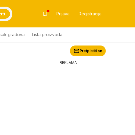
iti
Prijava
Registracija
isak gradova
Lista proizvoda
Pretplatiti se
REKLAMA