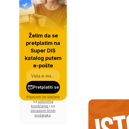
Želim da se
pretplatim na
Super DIS
katalog putem
e-pošte
Pretplatiti se
Prijavom se slažete
sa
uslovima
korišćenja
i sa
obradom ličnih
podataka
.