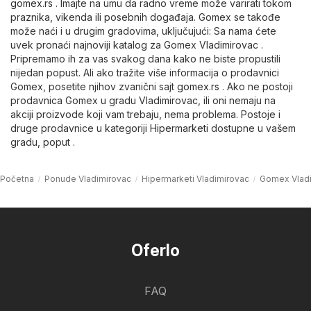
gomex.rs
. Imajte na umu da radno vreme može varirati tokom
praznika, vikenda ili posebnih događaja. Gomex se takođe
može naći i u drugim gradovima, uključujući: Sa nama ćete
uvek pronaći najnoviji katalog za Gomex Vladimirovac .
Pripremamo ih za vas svakog dana kako ne biste propustili
nijedan popust. Ali ako tražite više informacija o prodavnici
Gomex, posetite njihov zvanični sajt
gomex.rs
. Ako ne postoji
prodavnica Gomex u gradu Vladimirovac, ili oni nemaju na
akciji proizvode koji vam trebaju, nema problema. Postoje i
druge prodavnice u kategoriji
Hipermarketi
dostupne u vašem
gradu, poput .
Početna
Ponude Vladimirovac
Hipermarketi Vladimirovac
Gomex Vlad
Oferlo
FAQ