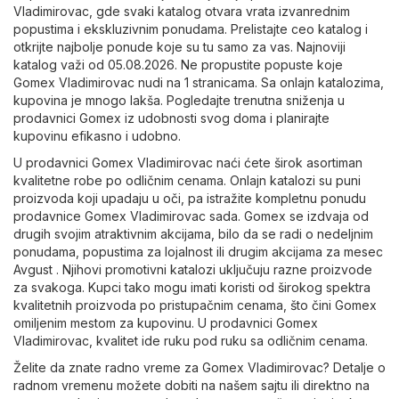
Vladimirovac, gde svaki katalog otvara vrata izvanrednim
popustima i ekskluzivnim ponudama. Prelistajte ceo katalog i
otkrijte najbolje ponude koje su tu samo za vas. Najnoviji
katalog važi od 05.08.2026. Ne propustite popuste koje
Gomex Vladimirovac nudi na 1 stranicama. Sa onlajn katalozima,
kupovina je mnogo lakša. Pogledajte trenutna sniženja u
prodavnici Gomex iz udobnosti svog doma i planirajte
kupovinu efikasno i udobno.
U prodavnici Gomex Vladimirovac naći ćete širok asortiman
kvalitetne robe po odličnim cenama. Onlajn katalozi su puni
proizvoda koji upadaju u oči, pa istražite kompletnu ponudu
prodavnice Gomex Vladimirovac sada. Gomex se izdvaja od
drugih svojim atraktivnim akcijama, bilo da se radi o nedeljnim
ponudama, popustima za lojalnost ili drugim akcijama za mesec
Avgust . Njihovi promotivni katalozi uključuju razne proizvode
za svakoga. Kupci tako mogu imati koristi od širokog spektra
kvalitetnih proizvoda po pristupačnim cenama, što čini Gomex
omiljenim mestom za kupovinu. U prodavnici Gomex
Vladimirovac, kvalitet ide ruku pod ruku sa odličnim cenama.
Želite da znate radno vreme za Gomex Vladimirovac? Detalje o
radnom vremenu možete dobiti na našem sajtu ili direktno na