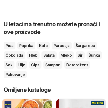
U letacima trenutno možete pronaći i
ove proizvode
Pica
Paprika
Kafa
Paradajz
Šargarepa
Čokolada
Hleb
Salata
Mleko
Sir
Šunka
Sok
Ulje
Čips
Šampon
Deterdžent
Pakovanje
Omiljene kataloge