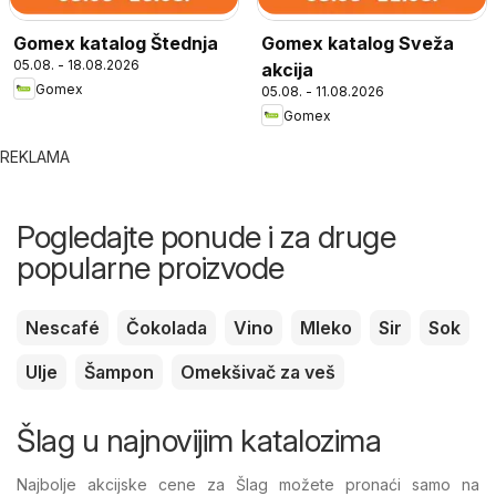
Gomex katalog Štednja
Gomex katalog Sveža
05.08. - 18.08.2026
akcija
Gomex
05.08. - 11.08.2026
Gomex
REKLAMA
Pogledajte ponude i za druge
popularne proizvode
Nescafé
Čokolada
Vino
Mleko
Sir
Sok
Ulje
Šampon
Omekšivač za veš
Šlag u najnovijim katalozima
Najbolje akcijske cene za Šlag možete pronaći samo na