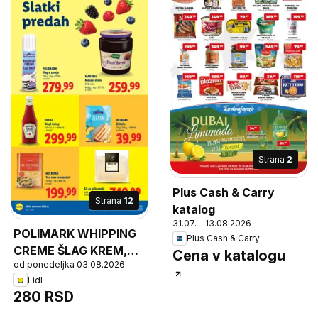
Strana
2
Plus Cash & Carry
Strana
12
katalog
31.07. - 13.08.2026
POLIMARK WHIPPING
Plus Cash & Carry
CREME ŠLAG KREM,
Cena v katalogu
od ponedeljka 03.08.2026
POLIMARK Šlag u
Lidl
spreju
280 RSD