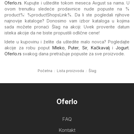
Oferlo.rs
. Kupujte i uštedite tokom meseca Avgust sa nama. U
ovom trenutku sledeće prodavnice nude popuste na %​
product%: %​productShopsLink%. Da li ste pogledali njihove
najnovije kataloge? Donosimo vam izbor kataloga u kojima
sada možete pronaći Šlag na akciji: Uvek proverite datum
isteka akcije da ne biste propustili odlične cene!
Idete u kupovinu i želite da uštedite malo novca? Pogledajte
akcije za robu poput
Mleko
,
Puter
,
Sir
,
Kačkavalj
i
Jogurt
.
Oferlo.rs
svakog dana pretražuje popuste za sve proizvode.
Početna
Lista proizvoda
Šlag
Oferlo
FAQ
Kontakt