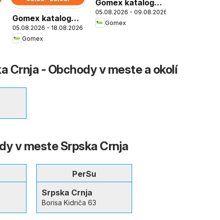
Gomex katalog
05.08.2026 - 09.08.2026
Lakše od srede
Gomex katalog
Gomex
05.08.2026 - 18.08.2026
Hoću keširiće
Gomex
 Crnja - Obchody v meste a okolí
dy v meste Srpska Crnja
PerSu
Srpska Crnja
Borisa Kidriča 63