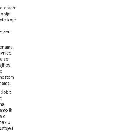
og otvara
jbolje
ste koje
povinu
cenama.
avnice
da se
jihovi
od
 mestom
enama.
dobiti
om
ma,
mamo ih
a o
mex u
stoje i