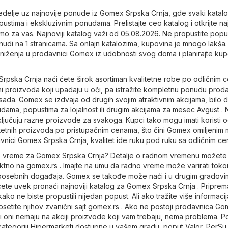
nedelje uz najnovije ponude iz Gomex Srpska Crnja, gde svaki katal
ustima i ekskluzivnim ponudama. Prelistajte ceo katalog i otkrijte na
mo za vas. Najnoviji katalog važi od 05.08.2026. Ne propustite popu
udi na 1 stranicama. Sa onlajn katalozima, kupovina je mnogo lakša.
sniženja u prodavnici Gomex iz udobnosti svog doma i planirajte ku
rpska Crnja naći ćete širok asortiman kvalitetne robe po odličnim 
ni proizvoda koji upadaju u oči, pa istražite kompletnu ponudu prod
ada. Gomex se izdvaja od drugih svojim atraktivnim akcijama, bilo 
dama, popustima za lojalnost ili drugim akcijama za mesec Avgust . N
ključuju razne proizvode za svakoga. Kupci tako mogu imati koristi 
itetnih proizvoda po pristupačnim cenama, što čini Gomex omiljenim
vnici Gomex Srpska Crnja, kvalitet ide ruku pod ruku sa odličnim c
no vreme za Gomex Srpska Crnja? Detalje o radnom vremenu možete 
rektno na
gomex.rs
. Imajte na umu da radno vreme može varirati tok
i posebnih događaja. Gomex se takođe može naći i u drugim gradovi
ćete uvek pronaći najnoviji katalog za Gomex Srpska Crnja . Pripre
ko ne biste propustili nijedan popust. Ali ako tražite više informacij
etite njihov zvanični sajt
gomex.rs
. Ako ne postoji prodavnica Go
li oni nemaju na akciji proizvode koji vam trebaju, nema problema. Po
ategoriji
Hipermarketi
dostupne u vašem gradu, poput
Valor
,
PerSu
.