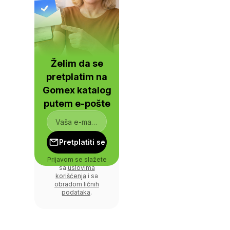
Želim da se
pretplatim na
Gomex katalog
putem e-pošte
Pretplatiti se
Prijavom se slažete
sa
uslovima
korišćenja
i sa
obradom ličnih
podataka
.