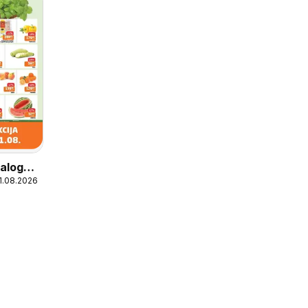
alog
11.08.2026
ja