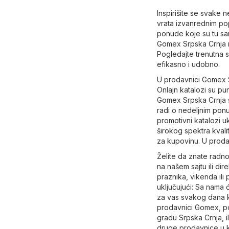
Inspirišite se svake 
vrata izvanrednim pop
ponude koje su tu sa
Gomex Srpska Crnja n
Pogledajte trenutna 
efikasno i udobno.
U prodavnici Gomex S
Onlajn katalozi su pu
Gomex Srpska Crnja s
radi o nedeljnim ponu
promotivni katalozi u
širokog spektra kval
za kupovinu. U proda
Želite da znate rad
na našem sajtu ili di
praznika, vikenda il
uključujući: Sa nama 
za vas svakog dana ka
prodavnici Gomex, pos
gradu Srpska Crnja, i
druge prodavnice u k