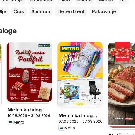
lje
Čips
Šampon
Deterdžent
Pakovanje
aloge
Metro katalog
Metro katalog
10.08.2026 - 31.08.2026
Roštilj meso i
07.08.2026 - 07.09.2026
Povratak u školu
Metro
pomfrit
Metro