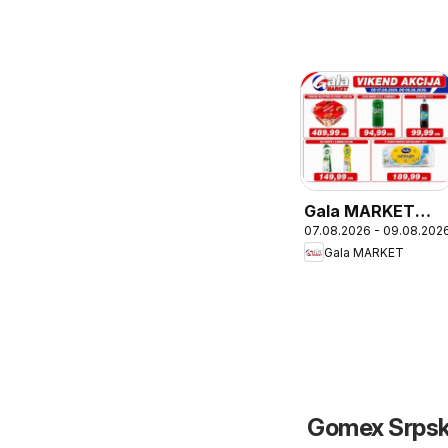
Gala MARKET
07.08.2026 - 09.08.202
katalog Vikend
Gala MARKET
akcija
Gomex Srpska