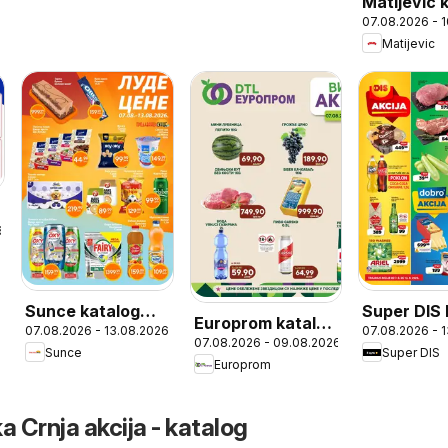
Matijevic 
07.08.2026 - 
Matijevic
6
Sunce katalog
Super DIS 
Europrom katalog
07.08.2026 - 13.08.2026
07.08.2026 - 
Луде цене
Nedeljna a
07.08.2026 - 09.08.2026
Викенд акција
Sunce
Super DIS
Europrom
 Crnja akcija - katalog