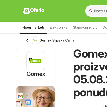
Oferlo
Hipermarketi
Elektronika
Stanovanje, vrt
Od
Gomex Srpska Crnja
Gomex,
proizvo
Gomex
05.08.
ponud
RE