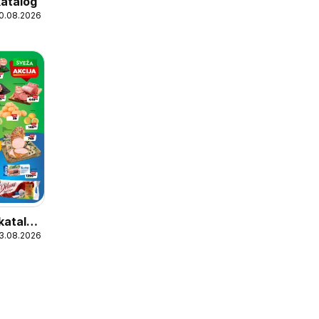
katalog
10.08.2026
katalog
13.08.2026
kcija