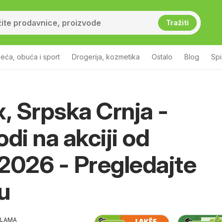
Tražiti
eća, obuća i sport
Drogerija, kozmetika
Ostalo
Blog
Sp
 Srpska Crnja -
di na akciji od
2026 - Pregledajte
u
KLAMA