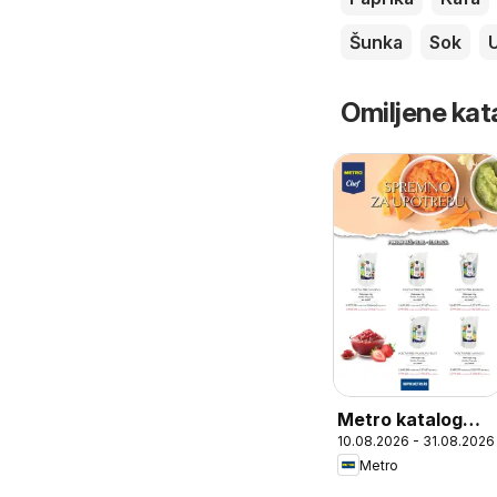
Šunka
Sok
U
Omiljene kat
Metro katalog
10.08.2026 - 31.08.2026
Spremno za
Metro
upotrebu