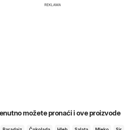
REKLAMA
renutno možete pronaći i ove proizvode
Paradajz
Čokolada
Hleb
Salata
Mleko
Sir