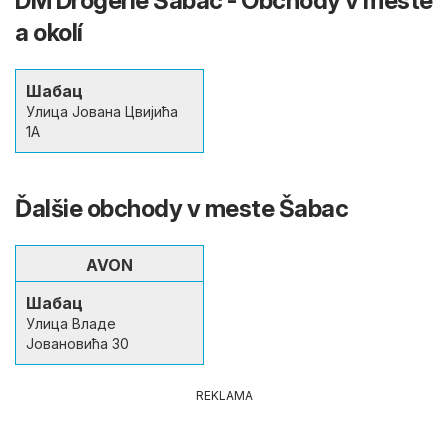
DM Drogerie Šabac - Obchody v meste
a okolí
Шабац
Улица Јована Цвијића
1А
Ďalšie obchody v meste Šabac
AVON
Шабац
Улица Владе
Јовановића 30
REKLAMA