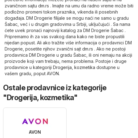
zvaničnom sajtu
dm.rs
. Imajte na umu da radno vreme može biti
podložno promeni tokom praznika, vikenda ili posebnih
događaja. DM Drogerie filijale se mogu naći ne samo u gradu
Šabac, već i u drugim gradovima u Srbiji, uključujući . Sa nama
ćete uvek pronaći najnoviji katalog za DM Drogerie Šabac .
Pripremamo ih za vas svakog dana kako ne biste propustili
nijedan popust. Ali ako tražite više informacija o prodavnici DM
Drogerie, posetite njihov zvanični sajt
dm.rs
. Ako ne postoji
prodavnica DM Drogerie u gradu Šabac, ili oni nemaju na akciji
proizvode koji vam trebaju, nema problema. Postoje i druge
prodavnice u kategoriji
Drogerija, kozmetika
dostupne u
vašem gradu, poput
AVON
.
Ostale prodavnice iz kategorije
"Drogerija, kozmetika"
AVON