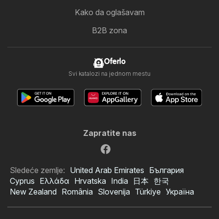
Kako da oglašavam
B2B zona
Oferlo
Svi katalozi na jednom mestu
Zapratite nas
Sledeće zemlje:
United Arab Emirates
България
Cyprus
Ελλάδα
Hrvatska
India
日本
한국
New Zealand
România
Slovenija
Türkiye
Україна