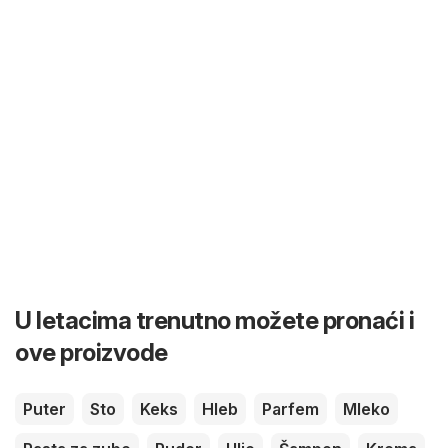
U letacima trenutno možete pronaći i
ove proizvode
Puter
Sto
Keks
Hleb
Parfem
Mleko