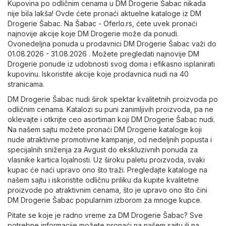
Kupovina po odličnim cenama u DM Drogerie Šabac nikada
nije bila lakša! Ovde ćete pronaći aktuelne kataloge iz DM
Drogerie Šabac. Na
Šabac - Oferlo.rs
, ćete uvek pronaći
najnovije akcije koje DM Drogerie može da ponudi.
Ovonedeljna ponuda u prodavnici DM Drogerie Šabac važi do
01.08.2026 - 31.08.2026 . Možete pregledati najnovije DM
Drogerie ponude iz udobnosti svog doma i efikasno isplanirati
kupovinu. Iskoristite akcije koje prodavnica nudi na 40
stranicama.
DM Drogerie Šabac nudi širok spektar kvalitetnih proizvoda po
odličnim cenama. Katalozi su puni zanimljivih proizvoda, pa ne
oklevajte i otkrijte ceo asortiman koji DM Drogerie Šabac nudi.
Na našem sajtu možete pronaći DM Drogerie kataloge koji
nude atraktivne promotivne kampanje, od nedeljnih popusta i
specijalnih sniženja za Avgust do ekskluzivnih ponuda za
vlasnike kartica lojalnosti. Uz široku paletu proizvoda, svaki
kupac će naći upravo ono što traži. Pregledajte kataloge na
našem sajtu i iskoristite odličnu priliku da kupite kvalitetne
proizvode po atraktivnim cenama, što je upravo ono što čini
DM Drogerie Šabac popularnim izborom za mnoge kupce.
Pitate se koje je radno vreme za DM Drogerie Šabac? Sve
potrebne informacije možete pronaći na našem sajtu ili na