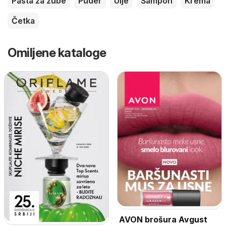
Pasta za zube
Puder
Ulje
Šampon
Krema
Četka
Omiljene kataloge
AVON brošura Avgust