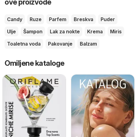
ove proizvode
Candy
Ruze
Parfem
Breskva
Puder
Ulje
Šampon
Lak za nokte
Krema
Miris
Toaletna voda
Pakovanje
Balzam
Omiljene kataloge