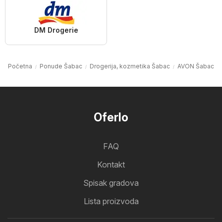
DM Drogerie
Početna
Ponude Šabac
Drogerija, kozmetika Šabac
AVON Šabac
Oferlo
FAQ
Kontakt
Spisak gradova
Lista proizvoda