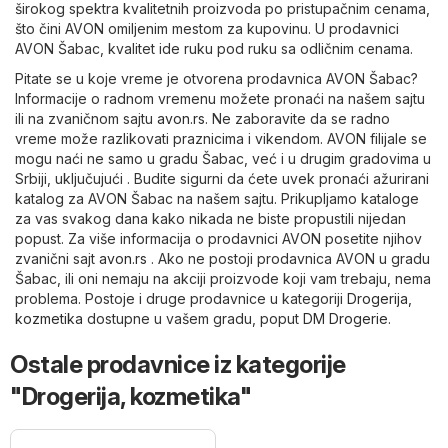
širokog spektra kvalitetnih proizvoda po pristupačnim cenama,
što čini AVON omiljenim mestom za kupovinu. U prodavnici
AVON Šabac, kvalitet ide ruku pod ruku sa odličnim cenama.
Pitate se u koje vreme je otvorena prodavnica AVON Šabac?
Informacije o radnom vremenu možete pronaći na našem sajtu
ili na zvaničnom sajtu
avon.rs
. Ne zaboravite da se radno
vreme može razlikovati praznicima i vikendom. AVON filijale se
mogu naći ne samo u gradu Šabac, već i u drugim gradovima u
Srbiji, uključujući . Budite sigurni da ćete uvek pronaći ažurirani
katalog za AVON Šabac na našem sajtu. Prikupljamo kataloge
za vas svakog dana kako nikada ne biste propustili nijedan
popust. Za više informacija o prodavnici AVON posetite njihov
zvanični sajt
avon.rs
. Ako ne postoji prodavnica AVON u gradu
Šabac, ili oni nemaju na akciji proizvode koji vam trebaju, nema
problema. Postoje i druge prodavnice u kategoriji
Drogerija,
kozmetika
dostupne u vašem gradu, poput
DM Drogerie
.
Ostale prodavnice iz kategorije
"Drogerija, kozmetika"