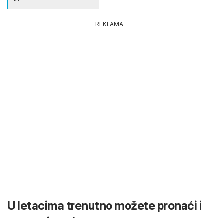
REKLAMA
U letacima trenutno možete pronaći i