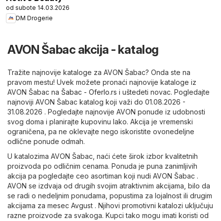
od subote 14.03.2026
DM Drogerie
AVON Šabac akcija - katalog
Tražite najnovije kataloge za AVON Šabac? Onda ste na
pravom mestu! Uvek možete pronaći najnovije kataloge iz
AVON Šabac na
Šabac - Oferlo.rs
i uštedeti novac. Pogledajte
najnoviji AVON Šabac katalog koji važi do 01.08.2026 -
31.08.2026 . Pogledajte najnovije AVON ponude iz udobnosti
svog doma i planirajte kupovinu lako. Akcija je vremenski
ograničena, pa ne oklevajte nego iskoristite ovonedeljne
odlične ponude odmah.
U katalozima AVON Šabac, naći ćete širok izbor kvalitetnih
proizvoda po odličnim cenama. Ponuda je puna zanimljivih
akcija pa pogledajte ceo asortiman koji nudi AVON Šabac .
AVON se izdvaja od drugih svojim atraktivnim akcijama, bilo da
se radi o nedeljnim ponudama, popustima za lojalnost ili drugim
akcijama za mesec Avgust . Njihovi promotivni katalozi uključuju
razne proizvode za svakoga. Kupci tako mogu imati koristi od