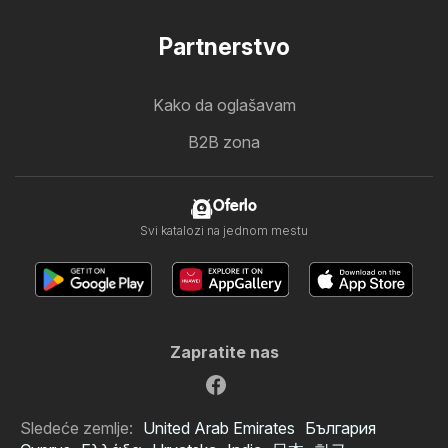
Partnerstvo
Kako da oglašavam
B2B zona
Oferlo
Svi katalozi na jednom mestu
Zapratite nas
Sledeće zemlje:
United Arab Emirates
България