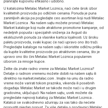
planirajte kupovinu efikasno i udobno.
U katalozima Metalac Market Loznica, naći ćete širok izbor
kvalitetnih proizvoda po odličnim cenama. Ponuda je puna
zanimljivih akcija pa pogledajte ceo asortiman koji nudi Metalac
Market Loznica . Na našem sajtu možete pronaći Metalac
Market kataloge koji nude atraktivne promotivne kampanje, od
nedeljnih popusta i specijalnih sniženja za Avgust do
ekskluzivnih ponuda za vlasnike kartica lojalnosti. Uz široku
paletu proizvoda, svaki kupac će naći upravo ono što traži.
Pregledajte kataloge na našem sajtu i iskoristite odličnu priliku
da kupite kvalitetne proizvode po atraktivnim cenama, što je
upravo ono što čini Metalac Market Loznica popularnim
izborom za mnoge kupce.
Želite da znate radno vreme za Metalac Market Loznica?
Detalje o radnom vremenu možete dobiti na našem sajtu ili
direktno na
market.metalac.com
. Imajte na umu da radno
vreme može varirati tokom praznika, vikenda ili posebnih
događaja. Metalac Market se takođe može naći i u drugim
gradovima, uključujući: Na našem sajtu, uvek možete da
pregledate najnoviji katalog za Metalac Market Loznica .
Katalozi se svakodnevno ažuriraju za vas tako da nećete
propustiti nijedan popust. Za više detalja o prodavnici Metalac