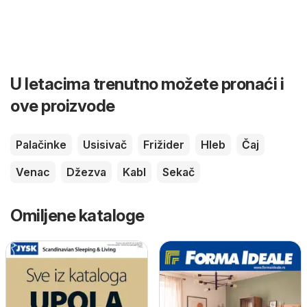
U letacima trenutno možete pronaći i
ove proizvode
Palačinke
Usisivač
Frižider
Hleb
Čaj
Venac
Džezva
Kabl
Sekač
Omiljene kataloge