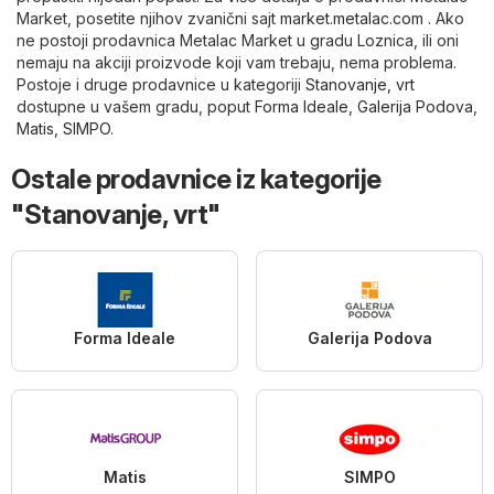
Market, posetite njihov zvanični sajt
market.metalac.com
. Ako
ne postoji prodavnica Metalac Market u gradu Loznica, ili oni
nemaju na akciji proizvode koji vam trebaju, nema problema.
Postoje i druge prodavnice u kategoriji
Stanovanje, vrt
dostupne u vašem gradu, poput
Forma Ideale
,
Galerija Podova
,
Matis
,
SIMPO
.
Ostale prodavnice iz kategorije
"Stanovanje, vrt"
Forma Ideale
Galerija Podova
Matis
SIMPO