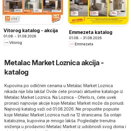
Vitorog katalog - akcija
Emmezeta katalog
01.08. - 31.08.2026
01.08. - 31.08.2026
Vitorog
Emmezeta
Metalac Market Loznica akcija -
katalog
Kupovina po odličnim cenama u Metalac Market Loznica
nikada nije bila lakša! Ovde ćete pronaći aktuelne kataloge iz
Metalac Market Loznica. Na
Loznica - Oferlo.rs
, ćete uvek
pronaći najnovije akcije koje Metalac Market može da ponudi.
Najnoviji katalog važi od 01.08.2026. Ne propustite popuste
koje Metalac Market Loznica nudi na 12 stranicama. Sa onlajn
katalozima, kupovina je mnogo lakša. Pogledajte trenutna
sniženja u prodavnici Metalac Market iz udobnosti svog doma i