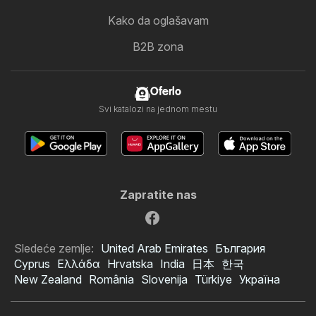
Kako da oglašavam
B2B zona
Oferlo
Svi katalozi na jednom mestu
Zapratite nas
Sledeće zemlje:
United Arab Emirates
България
Cyprus
Ελλάδα
Hrvatska
India
日本
한국
New Zealand
România
Slovenija
Türkiye
Україна