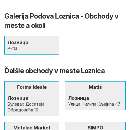
Galerija Podova Loznica - Obchody v
meste a okolí
Лозница
Р-113
Ďalšie obchody v meste Loznica
Forma Ideale
Matis
Лозница
Лозница
Булевар Доситеја
Улица Филипа Кљајића 47
Обрадовића 10
Metalac Market
SIMPO