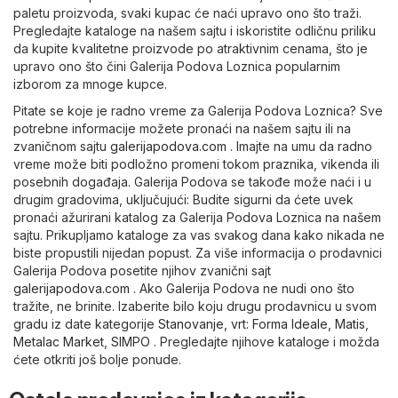
paletu proizvoda, svaki kupac će naći upravo ono što traži.
Pregledajte kataloge na našem sajtu i iskoristite odličnu priliku
da kupite kvalitetne proizvode po atraktivnim cenama, što je
upravo ono što čini Galerija Podova Loznica popularnim
izborom za mnoge kupce.
Pitate se koje je radno vreme za Galerija Podova Loznica? Sve
potrebne informacije možete pronaći na našem sajtu ili na
zvaničnom sajtu
galerijapodova.com
. Imajte na umu da radno
vreme može biti podložno promeni tokom praznika, vikenda ili
posebnih događaja. Galerija Podova se takođe može naći i u
drugim gradovima, uključujući: Budite sigurni da ćete uvek
pronaći ažurirani katalog za Galerija Podova Loznica na našem
sajtu. Prikupljamo kataloge za vas svakog dana kako nikada ne
biste propustili nijedan popust. Za više informacija o prodavnici
Galerija Podova posetite njihov zvanični sajt
galerijapodova.com
. Ako Galerija Podova ne nudi ono što
tražite, ne brinite. Izaberite bilo koju drugu prodavnicu u svom
gradu iz date kategorije
Stanovanje, vrt
:
Forma Ideale
,
Matis
,
Metalac Market
,
SIMPO
. Pregledajte njihove kataloge i možda
ćete otkriti još bolje ponude.