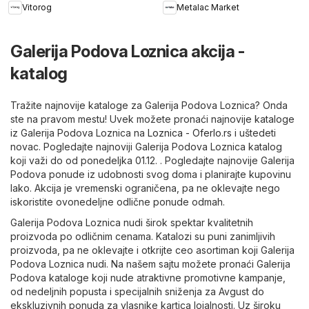
Vitorog
Metalac Market
Galerija Podova Loznica akcija -
katalog
Tražite najnovije kataloge za Galerija Podova Loznica? Onda
ste na pravom mestu! Uvek možete pronaći najnovije kataloge
iz Galerija Podova Loznica na
Loznica - Oferlo.rs
i uštedeti
novac. Pogledajte najnoviji Galerija Podova Loznica katalog
koji važi do od ponedeljka 01.12. . Pogledajte najnovije Galerija
Podova ponude iz udobnosti svog doma i planirajte kupovinu
lako. Akcija je vremenski ograničena, pa ne oklevajte nego
iskoristite ovonedeljne odlične ponude odmah.
Galerija Podova Loznica nudi širok spektar kvalitetnih
proizvoda po odličnim cenama. Katalozi su puni zanimljivih
proizvoda, pa ne oklevajte i otkrijte ceo asortiman koji Galerija
Podova Loznica nudi. Na našem sajtu možete pronaći Galerija
Podova kataloge koji nude atraktivne promotivne kampanje,
od nedeljnih popusta i specijalnih sniženja za Avgust do
ekskluzivnih ponuda za vlasnike kartica lojalnosti. Uz široku