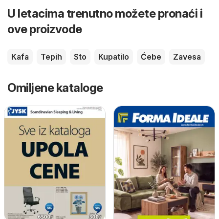
U letacima trenutno možete pronaći i
ove proizvode
Kafa
Tepih
Sto
Kupatilo
Ćebe
Zavesa
Omiljene kataloge