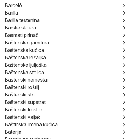
Barceló
Barilla
Barilla testenina
Barska stolica
Basmati pirinač
Baštenska garnitura
Baštenska kućica
Baštenska ležaljka
Baštenska ljuljaška
Baštenska stolica
Baštenski nameštaj
Baštenski roštilj
Baštenski sto
Baštenski supstrat
Baštenski traktor
Baštenski valjak
Baštinska limena kućica
Baterija