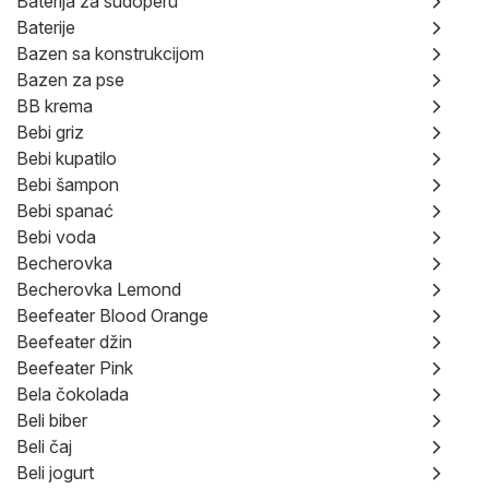
Baterija za sudoperu
Baterije
Bazen sa konstrukcijom
Bazen za pse
BB krema
Bebi griz
Bebi kupatilo
Bebi šampon
Bebi spanać
Bebi voda
Becherovka
Becherovka Lemond
Beefeater Blood Orange
Beefeater džin
Beefeater Pink
Bela čokolada
Beli biber
Beli čaj
Beli jogurt