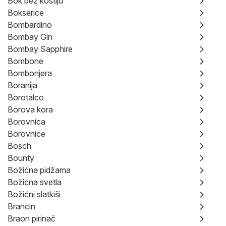
Bok bez kostiju
Bokserice
Bombardino
Bombay Gin
Bombay Sapphire
Bombone
Bombonjera
Boranija
Borotalco
Borova kora
Borovnica
Borovnice
Bosch
Bounty
Božićna pidžama
Božićna svetla
Božićni slatkiši
Brancin
Braon pirinač