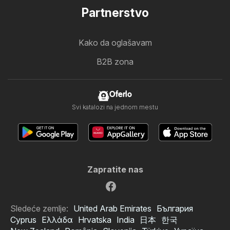
Partnerstvo
Kako da oglašavam
B2B zona
Oferlo
Svi katalozi na jednom mestu
Zapratite nas
Sledeće zemlje:
United Arab Emirates
България
Cyprus
Ελλάδα
Hrvatska
India
日本
한국