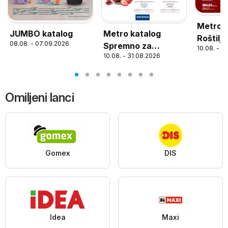
Metro k
JUMBO katalog
Metro katalog
Roštilj 
08.08. - 07.09.2026
Spremno za
10.08. - 3
pomfrit
10.08. - 31.08.2026
upotrebu
Omiljeni lanci
Gomex
DIS
Idea
Maxi