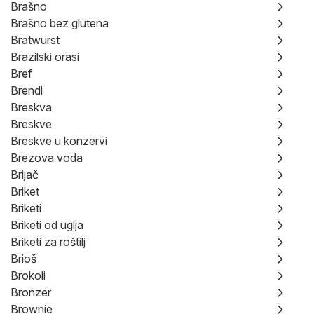
Brašno
Brašno bez glutena
Bratwurst
Brazilski orasi
Bref
Brendi
Breskva
Breskve
Breskve u konzervi
Brezova voda
Brijač
Briket
Briketi
Briketi od uglja
Briketi za roštilj
Brioš
Brokoli
Bronzer
Brownie