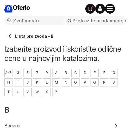
Oferlo
Lista proizvoda - B
Izaberite proizvod i iskoristite odlične
cene u najnovijim katalozima.
A-Z
3
5
7
9
A
B
C
D
E
F
G
H
I
J
K
L
M
N
O
P
Q
R
S
T
U
V
W
X
Z
B
Bacardi