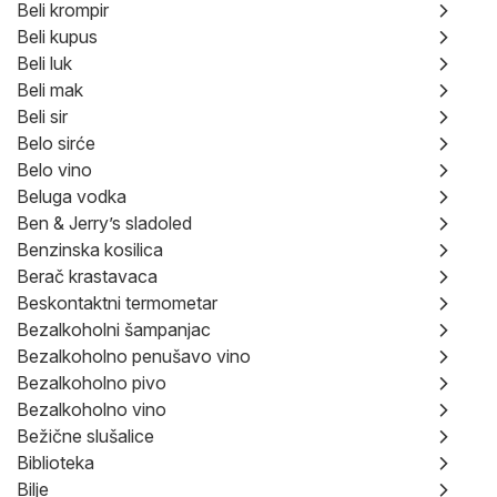
Beli krompir
Beli kupus
Beli luk
Beli mak
Beli sir
Belo sirće
Belo vino
Beluga vodka
Ben & Jerry’s sladoled
Benzinska kosilica
Berač krastavaca
Beskontaktni termometar
Bezalkoholni šampanjac
Bezalkoholno penušavo vino
Bezalkoholno pivo
Bezalkoholno vino
Bežične slušalice
Biblioteka
Bilje