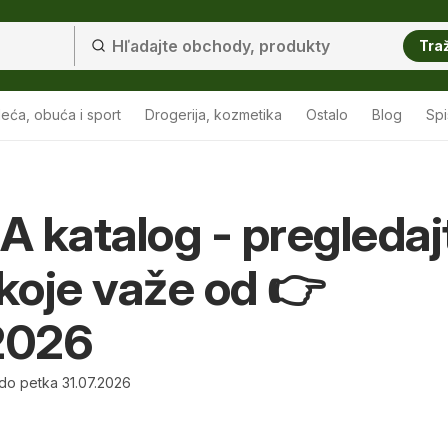
Traž
eća, obuća i sport
Drogerija, kozmetika
Ostalo
Blog
Sp
 katalog - pregledaj
 koje važe od 👉
2026
do petka 31.07.2026