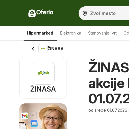
Oferlo
Hipermarketi
Elektronika
Stanovanje, vrt
Od
ŽINASA
ŽINASA
akcije
ŽINASA
01.07.
od srede 01.07.2026 