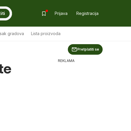
iti
Prijava
Registracija
isak gradova
Lista proizvoda
Pretplatiti se
REKLAMA
te