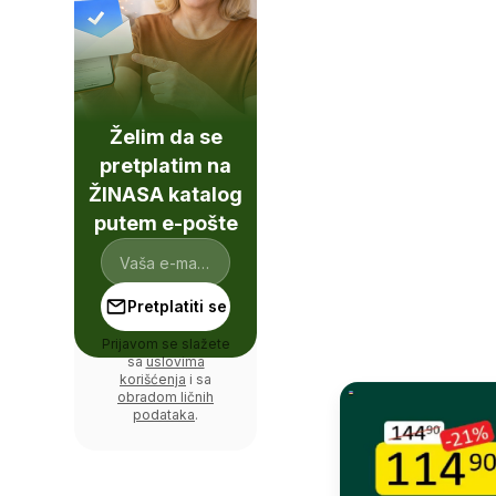
Želim da se
pretplatim na
ŽINASA katalog
putem e-pošte
Pretplatiti se
Prijavom se slažete
sa
uslovima
korišćenja
i sa
obradom ličnih
podataka
.