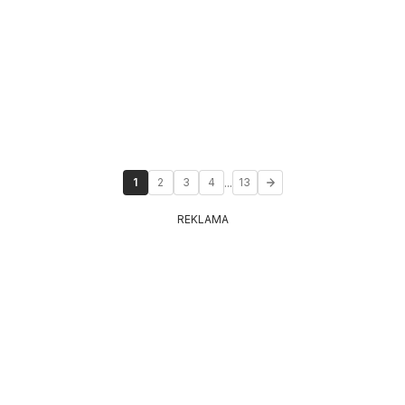
...
1
2
3
4
13
REKLAMA