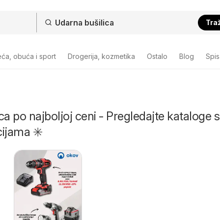
Traž
ća, obuća i sport
Drogerija, kozmetika
Ostalo
Blog
Spi
ca po najboljoj ceni - Pregledajte kataloge 
ijama ✳️