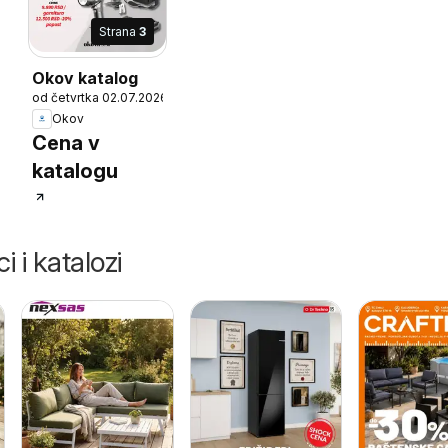
Strana
3
Okov katalog
6
od četvrtka 02.07.2026
Okov
Cena v
katalogu
i i katalozi