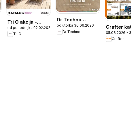
Dr Techno
Tri O akcija -
26
od utorka 30.06.2026
katalog
Crafter ka
od ponedeljka 02.02.2026
katalog Baštenski
Dr Techno
05.08.2026 - 
Tri O
nameštaj
Crafter