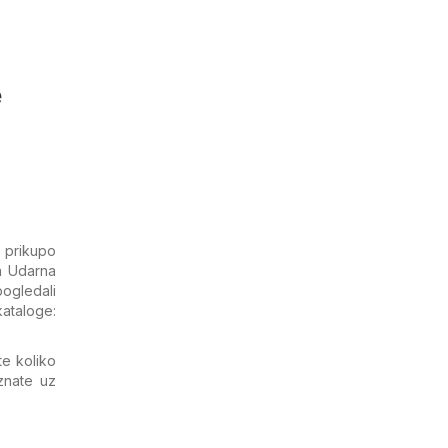
e
 prikupo
a Udarna
pogledali
ataloge:
te koliko
znate uz