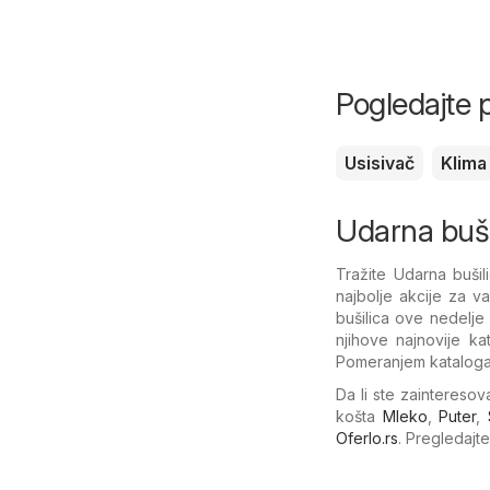
Pogledajte 
Usisivač
Klima
Udarna buši
Tražite Udarna buši
najbolje akcije za 
bušilica ove nedelje
njihove najnovije ka
Pomeranjem kataloga 
Da li ste zaintereso
košta
Mleko
,
Puter
,
Oferlo.rs
. Pregledajt