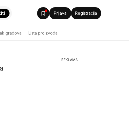
iti
Prijava
Registracija
sak gradova
Lista proizvoda
REKLAMA
sa