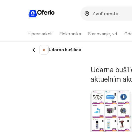
Oferlo
Hipermarketi
Elektronika
Stanovanje, vrt
Ode
Udarna bušilica
Udarna bušili
aktuelnim akc