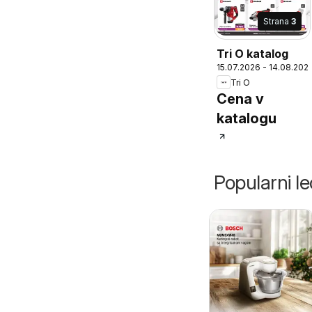
Strana
3
Tri O katalog
15.07.2026 - 14.08.202
Tri O
Cena v
katalogu
Popularni lec