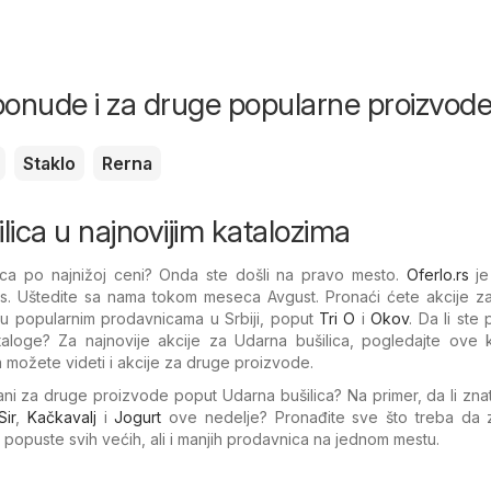
ponude i za druge popularne proizvod
Staklo
Rerna
lica u najnovijim katalozima
lica po najnižoj ceni? Onda ste došli na pravo mesto.
Oferlo.rs
je
vas. Uštedite sa nama tokom meseca Avgust. Pronaći ćete akcije z
 u popularnim prodavnicama u Srbiji, poput
Tri O
i
Okov
. Da li ste 
taloge? Za najnovije akcije za Udarna bušilica, pogledajte ove k
možete videti i akcije za druge proizvode.
vani za druge proizvode poput Udarna bušilica? Na primer, da li zna
Sir
,
Kačkavalj
i
Jogurt
ove nedelje? Pronađite sve što treba da 
e popuste svih većih, ali i manjih prodavnica na jednom mestu.