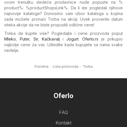
ovom trenutku sledeće prodavnice nude popuste na %​
product%: %​productShopsLink%. Da li ste pogledali njihove
najnovije kataloge? Donosimo vam izbor kataloga u kojima
sada možete pronaći Torba na akciji: Uvek proverite datum
isteka akcije da ne biste propustili odlične cene!
Treba da kupite više? Pogledajte i cene proizvoda poput
Mleko
,
Puter
,
Sir
,
Kačkavalj
i
Jogurt
.
Oferlo.rs
je prikupio
najbolje cene za vas. Uštedite kada kupujete sa nama svake
nedelje.
Početna
Lista proizvoda
Torba
Oferlo
FAQ
Kontakt