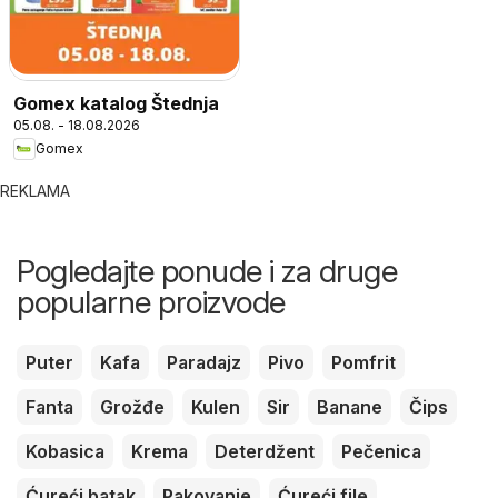
Gomex katalog Štednja
05.08. - 18.08.2026
Gomex
REKLAMA
Pogledajte ponude i za druge
popularne proizvode
Puter
Kafa
Paradajz
Pivo
Pomfrit
Fanta
Grožđe
Kulen
Sir
Banane
Čips
Kobasica
Krema
Deterdžent
Pečenica
Ćureći batak
Pakovanje
Ćureći file