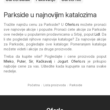
Parkside u najnovijim katalozima
Tražite najnižu cenu za Parkside? U
Oferlo.rs
možete pronaći
sve najnovije akcije i popuste. Pronaći ćete akcije za Parkside
ove nedelje u popularnim prodavnicama u Srbiji, poput
Lidl
. Da
li ste pogledali njihove najnovije kataloge? Za najnovije akcije
za Parkside, pogledajte ove kataloge: Pomeranjem kataloga
možete videti i akcije za druge proizvode.
Treba da kupite više? Pogledajte i cene proizvoda poput
Mleko
,
Puter
,
Sir
,
Kačkavalj
i
Jogurt
.
Oferlo.rs
je prikupio
najbolje cene za vas. Uštedite kada kupujete sa nama svake
nedelje.
Početna
Lista proizvoda
Parkside