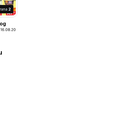
trana
2
log
 16.08.2026
u