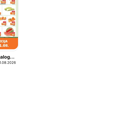
alog
11.08.2026
ja