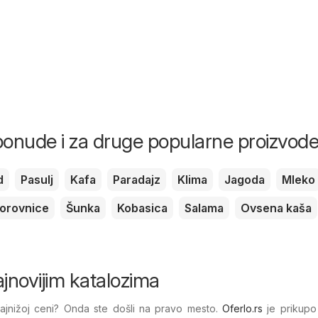
ponude i za druge popularne proizvod
d
Pasulj
Kafa
Paradajz
Klima
Jagoda
Mleko
orovnice
Šunka
Kobasica
Salama
Ovsena kaša
ajnovijim katalozima
najnižoj ceni? Onda ste došli na pravo mesto.
Oferlo.rs
je prikupo 