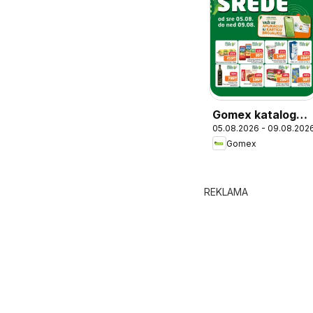
Gomex katalog
05.08.2026 - 09.08.202
Lakše od srede
Gomex
REKLAMA