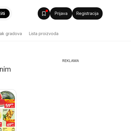
iti
Prijava
Registracija
sak gradova
Lista proizvoda
REKLAMA
lnim