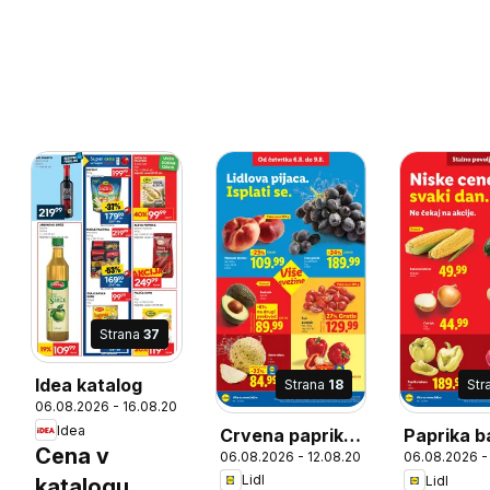
Strana
37
Idea katalog
Strana
18
Str
06.08.2026 - 16.08.2026
26
Idea
Crvena paprika,
Paprika b
Cena v
06.08.2026 - 12.08.2026
06.08.2026 -
Californian
Paprika b
Lidl
Lidl
katalogu
Wonder
1 kg