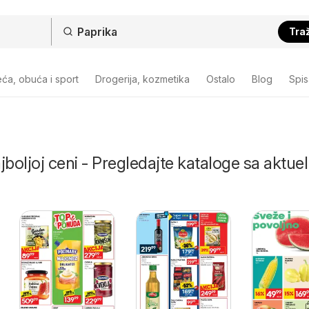
Traž
ća, obuća i sport
Drogerija, kozmetika
Ostalo
Blog
Spi
jboljoj ceni - Pregledajte kataloge sa aktue