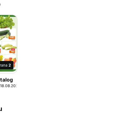
D
trana
2
talog
 18.08.2026
u