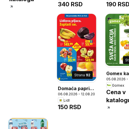
340 RSD
190 RS
S
Gomex ka
Strana
92
05.08.2026 -
Gomex
Domaća paprika
Cena v
06.08.2026 - 12.08.2026
babura,
katalog
Lidl
Domaća paprika
150 RSD
babura