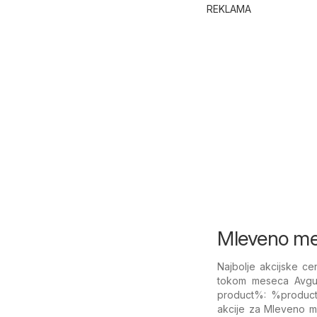
REKLAMA
Mleveno mes
Najbolje akcijske 
tokom meseca Avgu
product%: %​product
akcije za Mleveno m