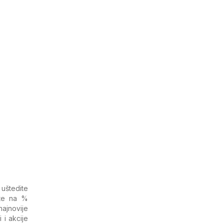
 uštedite
te na %​
ajnovije
i akcije