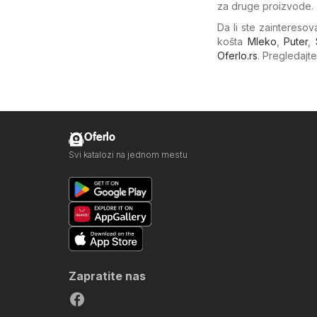
za druge proizvode.
Da li ste zaintereso
košta
Mleko
,
Puter
,
Oferlo.rs
. Pregledajt
Oferlo
Svi katalozi na jednom mestu
Zapratite nas