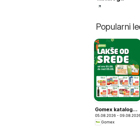
Popularni lec
Gomex katalog
05.08.2026 - 09.08.202
Lakše od srede
Gomex