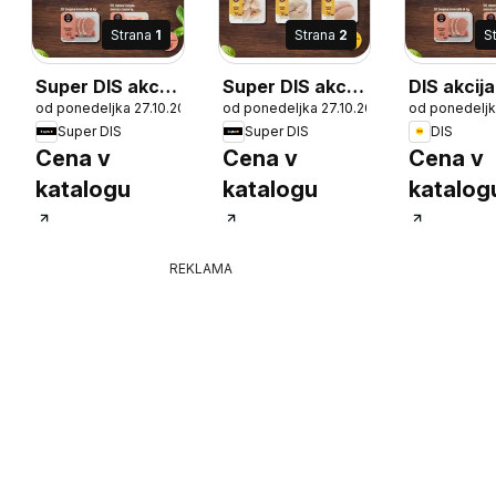
Strana
1
Strana
2
S
Super DIS akcija
Super DIS akcija
DIS akcija
26
od ponedeljka 27.10.2025
od ponedeljka 27.10.2025
od ponedeljk
- isto meso
- isto meso
meso
Super DIS
Super DIS
DIS
Cena v
Cena v
Cena v
katalogu
katalogu
katalog
REKLAMA