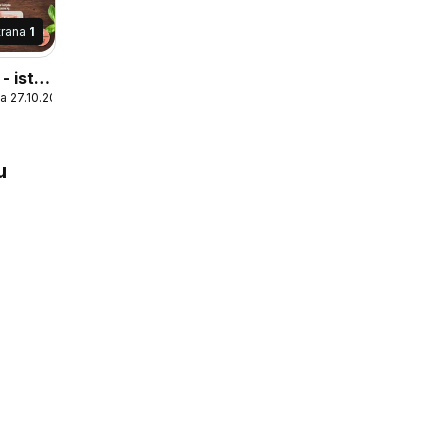
trana
1
 - isto
a 27.10.2025
u