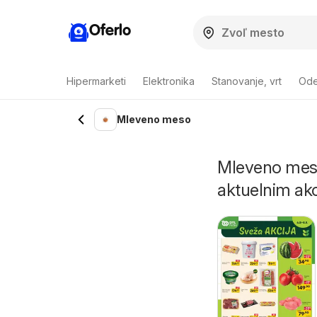
Oferlo
Hipermarketi
Elektronika
Stanovanje, vrt
Ode
Mleveno meso
Mleveno meso 
aktuelnim akc