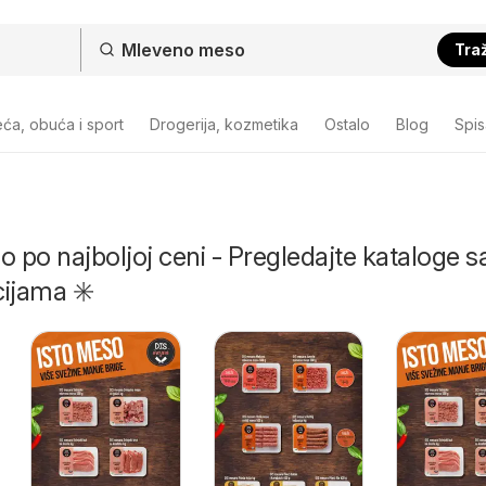
Traž
ća, obuća i sport
Drogerija, kozmetika
Ostalo
Blog
Spi
po najboljoj ceni - Pregledajte kataloge s
ijama ✳️