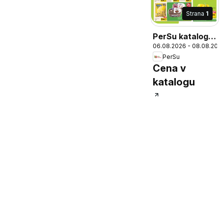
Strana
1
PerSu katalog
06.08.2026 - 08.08.20
Sveža akcija
PerSu
Cena v
katalogu