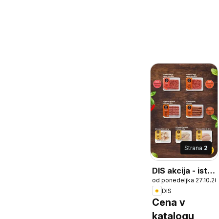
Strana
2
DIS akcija - isto
od ponedeljka 27.10.2
meso
DIS
Cena v
katalogu