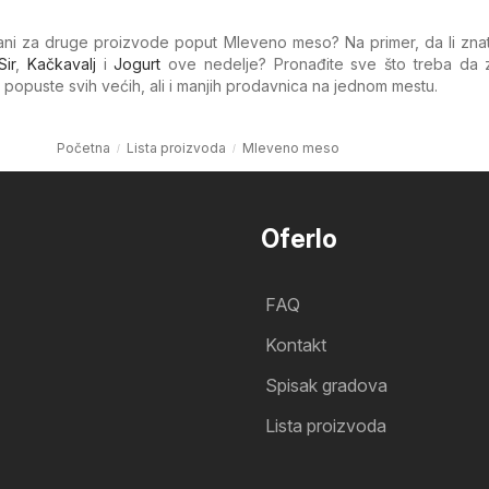
vani za druge proizvode poput Mleveno meso? Na primer, da li zna
Sir
,
Kačkavalj
i
Jogurt
ove nedelje? Pronađite sve što treba da 
e popuste svih većih, ali i manjih prodavnica na jednom mestu.
Početna
Lista proizvoda
Mleveno meso
Oferlo
FAQ
Kontakt
Spisak gradova
Lista proizvoda