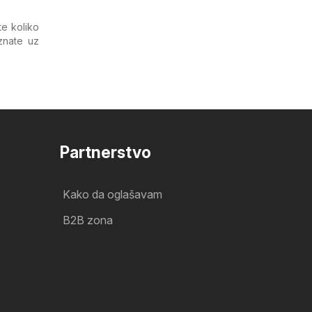
te koliko
znate uz
Partnerstvo
Kako da oglašavam
B2B zona