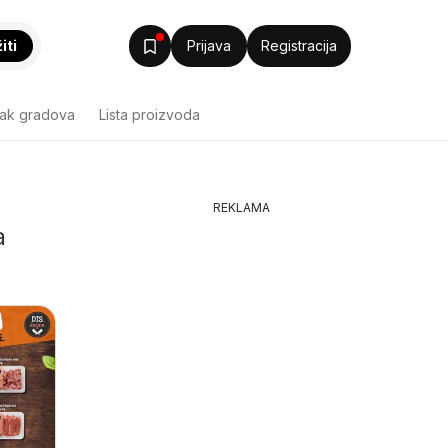
iti
Prijava
Registracija
sak gradova
Lista proizvoda
REKLAMA
a