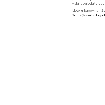
viski, pogledajte ov
Idete u kupovinu i ž
Sir
,
Kačkavalj
i
Jogurt