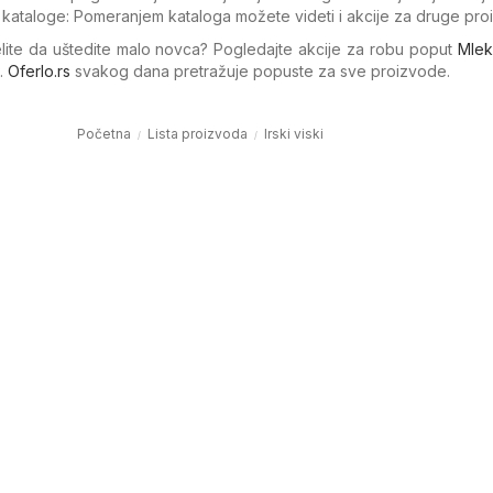
e kataloge: Pomeranjem kataloga možete videti i akcije za druge pro
elite da uštedite malo novca? Pogledajte akcije za robu poput
Mle
.
Oferlo.rs
svakog dana pretražuje popuste za sve proizvode.
Početna
Lista proizvoda
Irski viski