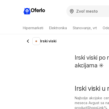
Oferlo
Hipermarketi
Elektronika
Stanovanje, vrt
Ode
Irski viski
Irski viski po
akcijama ✳️
Irski viski 
Najbolje akcijske ce
meseca Avgust sa na
productShopsLink%. D