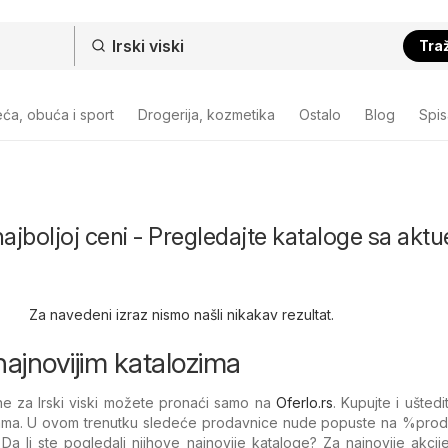
Traž
ća, obuća i sport
Drogerija, kozmetika
Ostalo
Blog
Spi
 najboljoj ceni - Pregledajte kataloge sa akt
Za navedeni izraz nismo našli nikakav rezultat.
u najnovijim katalozima
ne za Irski viski možete pronaći samo na
Oferlo.rs
. Kupujte i ušted
ma. U ovom trenutku sledeće prodavnice nude popuste na %​prod
a li ste pogledali njihove najnovije kataloge? Za najnovije akcije