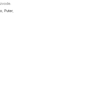
izvode.
ko
,
Puter
,