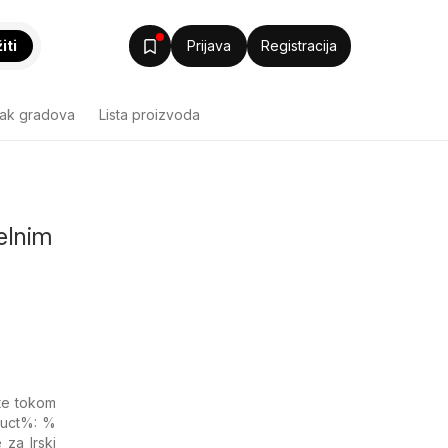
iti
Prijava
Registracija
sak gradova
Lista proizvoda
uelnim
ite tokom
uct%: %​
 za Irski