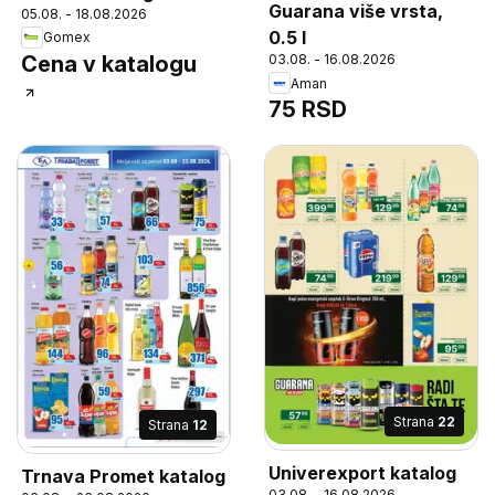
Guarana više vrsta,
05.08. - 18.08.2026
0.5 l
Gomex
Cena v katalogu
03.08. - 16.08.2026
Aman
75 RSD
Strana
22
Strana
12
Univerexport katalog
Trnava Promet katalog
03.08. - 16.08.2026