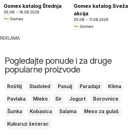
Gomex katalog Štednja
Gomex katalog Sveža
05.08. - 18.08.2026
akcija
Gomex
05.08. - 11.08.2026
Gomex
REKLAMA
Pogledajte ponude i za druge
popularne proizvode
Roštilj
Sladoled
Pasulj
Paradajz
Klima
Pavlaka
Mleko
Sir
Jogurt
Borovnice
Šunka
Kobasica
Salama
Meso za gulaš
Kukuruz šećerac