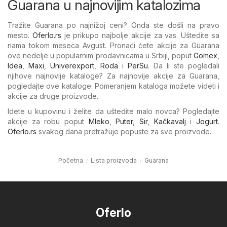
Guarana u najnovijim katalozima
Tražite Guarana po najnižoj ceni? Onda ste došli na pravo
mesto.
Oferlo.rs
je prikupo najbolje akcije za vas. Uštedite sa
nama tokom meseca Avgust. Pronaći ćete akcije za Guarana
ove nedelje u popularnim prodavnicama u Srbiji, poput
Gomex
,
Idea
,
Maxi
,
Univerexport
,
Roda
i
PerSu
. Da li ste pogledali
njihove najnovije kataloge? Za najnovije akcije za Guarana,
pogledajte ove kataloge: Pomeranjem kataloga možete videti i
akcije za druge proizvode.
Idete u kupovinu i želite da uštedite malo novca? Pogledajte
akcije za robu poput
Mleko
,
Puter
,
Sir
,
Kačkavalj
i
Jogurt
.
Oferlo.rs
svakog dana pretražuje popuste za sve proizvode.
Početna
Lista proizvoda
Guarana
Oferlo