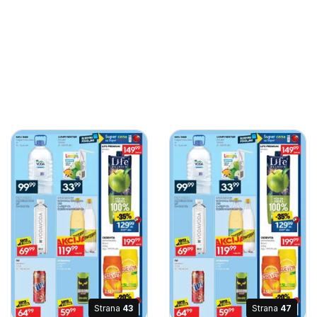
Strana
43
Strana
47