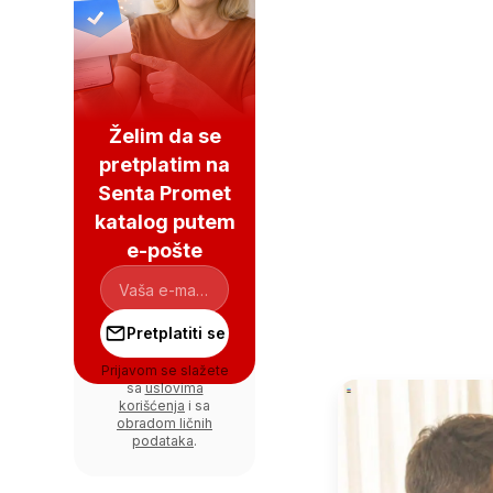
Želim da se
pretplatim na
Senta Promet
katalog putem
e-pošte
Pretplatiti se
Prijavom se slažete
sa
uslovima
korišćenja
i sa
obradom ličnih
podataka
.