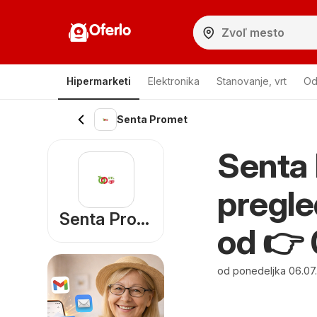
Oferlo
Hipermarketi
Elektronika
Stanovanje, vrt
Od
Senta Promet
Senta 
pregle
Senta Promet
od 👉 
od ponedeljka 06.07