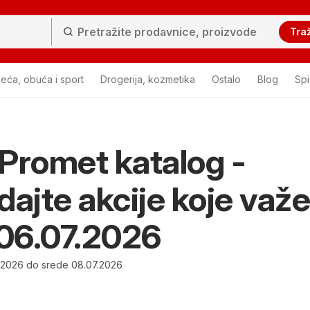
Traž
eća, obuća i sport
Drogerija, kozmetika
Ostalo
Blog
Sp
Promet katalog -
dajte akcije koje važe
06.07.2026
.2026 do srede 08.07.2026