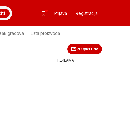
iti
Prijava
Registracija
isak gradova
Lista proizvoda
Pretplatiti se
REKLAMA