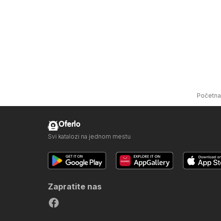
Početna
Oferlo
Svi katalozi na jednom mestu
Zapratite nas