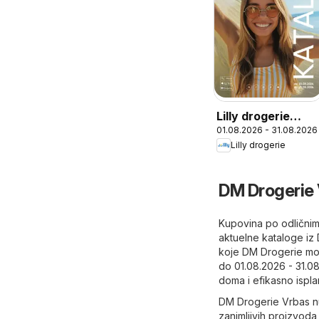
Lilly drogerie
01.08.2026 - 31.08.2026
katalog
Lilly drogerie
DM Drogerie 
Kupovina po odličnim
aktuelne kataloge iz
koje DM Drogerie mo
do 01.08.2026 - 31.0
doma i efikasno ispla
DM Drogerie Vrbas nu
zanimljivih proizvoda