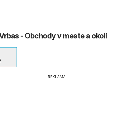
Vrbas - Obchody v meste a okolí
2
REKLAMA