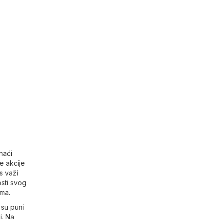
naći
e akcije
s važi
sti svog
ama.
 su puni
i. Na