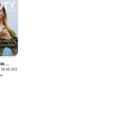
ie
 25.05.2026
tive
ie
cijal