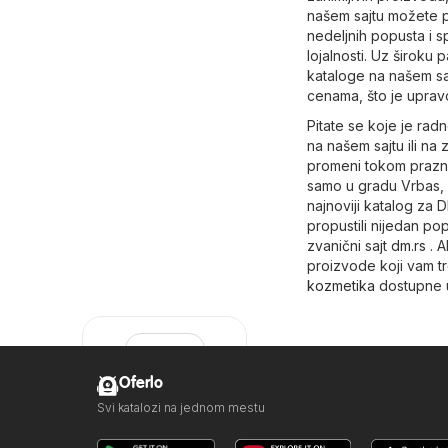
našem sajtu možete p
nedeljnih popusta i s
lojalnosti. Uz široku
kataloge na našem sajt
cenama, što je uprav
Pitate se koje je ra
na našem sajtu ili na
promeni tokom prazni
samo u gradu Vrbas, v
najnoviji katalog za
propustili nijedan pop
zvanični sajt
dm.rs
. A
proizvode koji vam t
kozmetika
dostupne u
Oferlo
Svi katalozi na jednom mestu
DM Drogerie