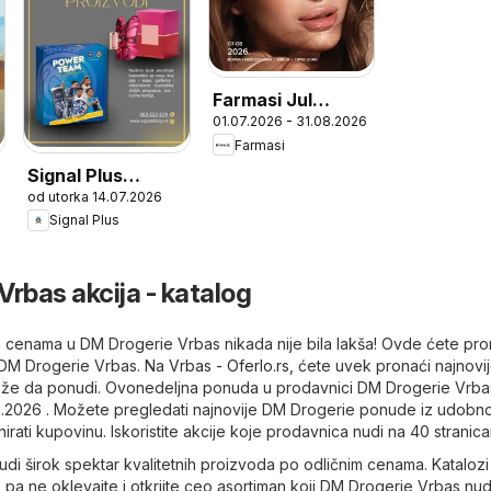
Farmasi Jul
01.07.2026 - 31.08.2026
Avgust 2026
Farmasi
katalog
Signal Plus
od utorka 14.07.2026
katalog
Signal Plus
Vrbas akcija - katalog
 cenama u DM Drogerie Vrbas nikada nije bila lakša! Ovde ćete pro
 DM Drogerie Vrbas. Na
Vrbas - Oferlo.rs
, ćete uvek pronaći najnovij
že da ponudi. Ovonedeljna ponuda u prodavnici DM Drogerie Vrba
8.2026 . Možete pregledati najnovije DM Drogerie ponude iz udobno
nirati kupovinu. Iskoristite akcije koje prodavnica nudi na 40 stranic
di širok spektar kvalitetnih proizvoda po odličnim cenama. Katalozi
, pa ne oklevajte i otkrijte ceo asortiman koji DM Drogerie Vrbas nud