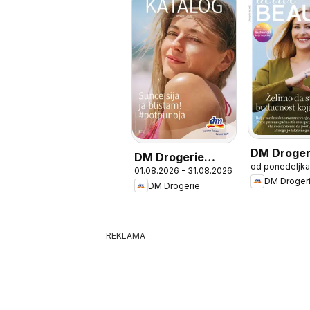
DM Droger
DM Drogerie
od ponedeljka
katalog Ac
01.08.2026 - 31.08.2026
katalog
DM Droger
Beauty Spe
DM Drogerie
REKLAMA