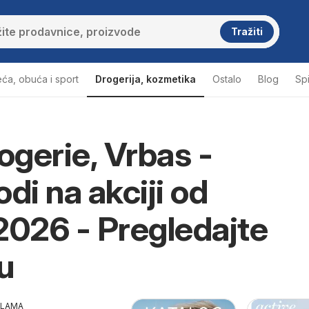
Tražiti
ća, obuća i sport
Drogerija, kozmetika
Ostalo
Blog
Sp
gerie, Vrbas -
gerie Vrbas
di na akciji od
2026 - Pregledajte
u
KLAMA