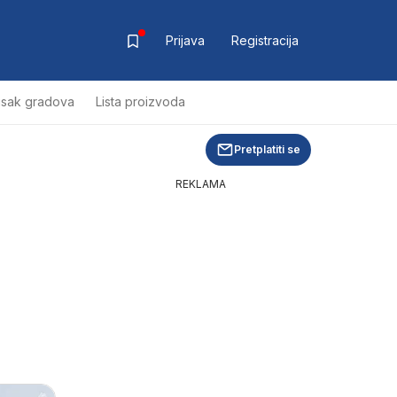
Prijava
Registracija
isak gradova
Lista proizvoda
Pretplatiti se
REKLAMA