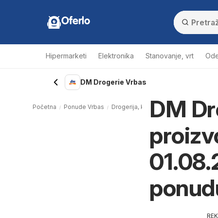
Oferlo
Hipermarketi
Elektronika
Stanovanje, vrt
Ode
DM Drogerie Vrbas
DM Dro
Početna
Ponude Vrbas
Drogerija, kozmetika Vrbas
DM Dro
proizvo
01.08.
ponud
RE