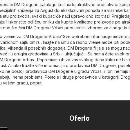
ronaći DM Drogerie kataloge koji nude atraktivne promotivne kamp
pecijalnih sniženja za Avgust do ekskluzivnih ponuda za vlasnike kar
 paletu proizvoda, svaki kupac će naći upravo ono što traži. Pregleda
u i iskoristite odličnu priliku da kupite kvalitetne proizvode po atra
o ono što čini DM Drogerie Vrbas popularnim izborom za mnoge ku
dno vreme za DM Drogerie Vrbas? Sve potrebne informacije možete 
 zvaničnom sajtu
dm.rs
. Imajte na umu da radno vreme može biti pod
ka, vikenda ili posebnih događaja. DM Drogerie filijale se mogu nać
eć i u drugim gradovima u Srbiji, uključujući . Sa nama ćete uvek p
 DM Drogerie Vrbas . Pripremamo ih za vas svakog dana kako ne bist
ust. Ali ako tražite više informacija o prodavnici DM Drogerie, poseti
ko ne postoji prodavnica DM Drogerie u gradu Vrbas, ili oni nemaju n
rebaju, nema problema. Postoje i druge prodavnice u kategoriji
Drog
 vašem gradu, poput .
Oferlo