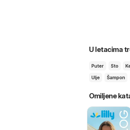
U letacima t
Puter
Sto
K
Ulje
Šampon
Omiljene kat