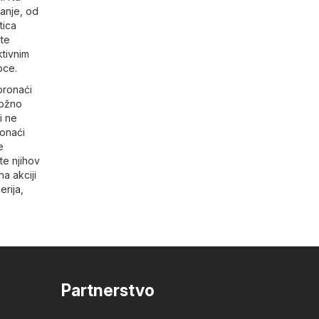
anje, od
tica
jte
ktivnim
pce.
pronaći
ložno
i ne
ronaći
e
te njihov
a akciji
erija,
Partnerstvo