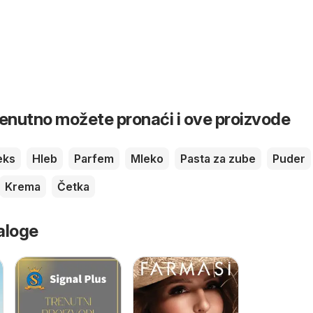
renutno možete pronaći i ove proizvode
eks
Hleb
Parfem
Mleko
Pasta za zube
Puder
Krema
Četka
aloge