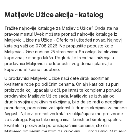
Matijevic Užice akcija - katalog
Tražite najnovije kataloge za Matijevic Užice? Onda ste na
pravom mestu! Uvek možete pronaći najnovije kataloge iz
Matijevic Užice na
Užice - Oferlo.rs
i uštedeti novac. Najnoviji
katalog važi od 07.08.2026. Ne propustite popuste koje
Matijevic Užice nudi na 25 stranicama. Sa onlajn katalozima,
kupovina je mnogo lakša. Pogledajte trenutna sniženja u
prodavnici Matijevic iz udobnosti svog doma i planirajte
kupovinu efikasno i udobno.
U prodavnici Matijevic Užice naći ćete širok asortiman
kvalitetne robe po odličnim cenama. Onlajn katalozi su puni
proizvoda koji upadaju u oči, pa istražite kompletnu ponudu
prodavnice Matijevic Užice sada. Matijevic se izdvaja od
drugih svojim atraktivnim akcijama, bilo da se radi o nedeljnim
ponudama, popustima za lojalnost ili drugim akcijama za mesec
Avgust . Njihovi promotivni katalozi uključuju razne proizvode
za svakoga. Kupci tako mogu imati koristi od širokog spektra
kvalitetnih proizvoda po pristupačnim cenama, što čini
Matijevic omiljenim mestom za kupovinu. U prodavnici Matijevic