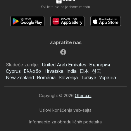
Svi katalozi na jednom mestu
Zapratite nas
Sledeće zemlje:
United Arab Emirates
България
Cyprus
Ελλάδα
Hrvatska
India
日本
한국
New Zealand
România
Slovenija
Türkiye
Україна
Copyright © 2026
Oferlo.rs
.
Uslovi korišćenja veb-sajta
Informacije za obradu ličnih podataka