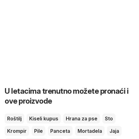
U letacima trenutno možete pronaći i
ove proizvode
Roštilj
Kiseli kupus
Hrana za pse
Sto
Krompir
Pile
Panceta
Mortadela
Jaja