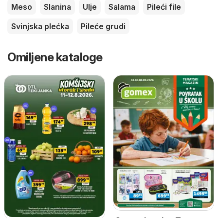
Meso
Slanina
Ulje
Salama
Pileći file
Svinjska plećka
Pileće grudi
Omiljene kataloge