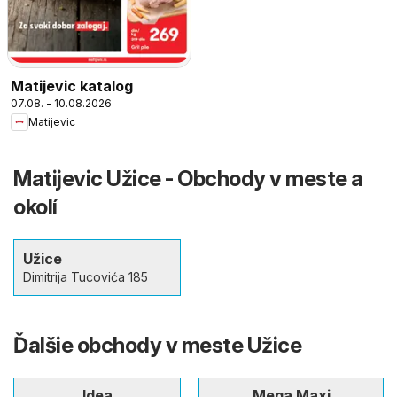
Matijevic katalog
07.08. - 10.08.2026
Matijevic
Matijevic Užice - Obchody v meste a
okolí
Užice
Dimitrija Tucovića 185
Ďalšie obchody v meste Užice
Idea
Mega Maxi