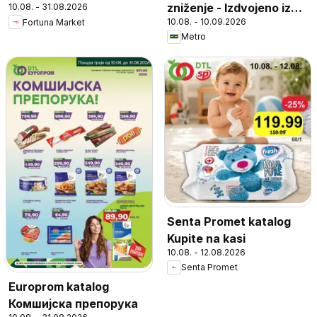
zniženje - Izdvojeno iz
10.08. - 31.08.2026
10.08. - 10.09.2026
Fortuna Market
ponude
Metro
Senta Promet katalog
Kupite na kasi
10.08. - 12.08.2026
Senta Promet
Europrom katalog
Комшијска препорука