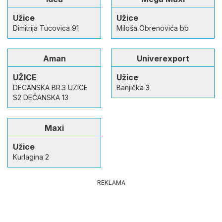
Užice
Užice
Dimitrija Tucovica 91
Miloša Obrenovića bb
Aman
Univerexport
UŽICE
Užice
DECANSKA BR.3 UZICE
Banjička 3
S2 DEČANSKA 13
Maxi
Užice
Kurlagina 2
REKLAMA