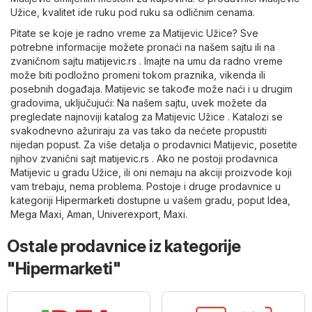
Užice, kvalitet ide ruku pod ruku sa odličnim cenama.
Pitate se koje je radno vreme za Matijevic Užice? Sve
potrebne informacije možete pronaći na našem sajtu ili na
zvaničnom sajtu
matijevic.rs
. Imajte na umu da radno vreme
može biti podložno promeni tokom praznika, vikenda ili
posebnih događaja. Matijevic se takođe može naći i u drugim
gradovima, uključujući: Na našem sajtu, uvek možete da
pregledate najnoviji katalog za Matijevic Užice . Katalozi se
svakodnevno ažuriraju za vas tako da nećete propustiti
nijedan popust. Za više detalja o prodavnici Matijevic, posetite
njihov zvanični sajt
matijevic.rs
. Ako ne postoji prodavnica
Matijevic u gradu Užice, ili oni nemaju na akciji proizvode koji
vam trebaju, nema problema. Postoje i druge prodavnice u
kategoriji
Hipermarketi
dostupne u vašem gradu, poput
Idea
,
Mega Maxi
,
Aman
,
Univerexport
,
Maxi
.
Ostale prodavnice iz kategorije
"Hipermarketi"