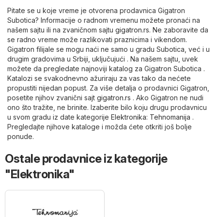
Pitate se u koje vreme je otvorena prodavnica Gigatron
Subotica? Informacije o radnom vremenu možete pronaći na
našem sajtu ili na zvaničnom sajtu
gigatron.rs
. Ne zaboravite da
se radno vreme može razlikovati praznicima i vikendom.
Gigatron filijale se mogu naći ne samo u gradu Subotica, već i u
drugim gradovima u Srbiji, uključujući . Na našem sajtu, uvek
možete da pregledate najnoviji katalog za Gigatron Subotica .
Katalozi se svakodnevno ažuriraju za vas tako da nećete
propustiti nijedan popust. Za više detalja o prodavnici Gigatron,
posetite njihov zvanični sajt
gigatron.rs
. Ako Gigatron ne nudi
ono što tražite, ne brinite. Izaberite bilo koju drugu prodavnicu
u svom gradu iz date kategorije
Elektronika
:
Tehnomanija
.
Pregledajte njihove kataloge i možda ćete otkriti još bolje
ponude.
Ostale prodavnice iz kategorije
"Elektronika"