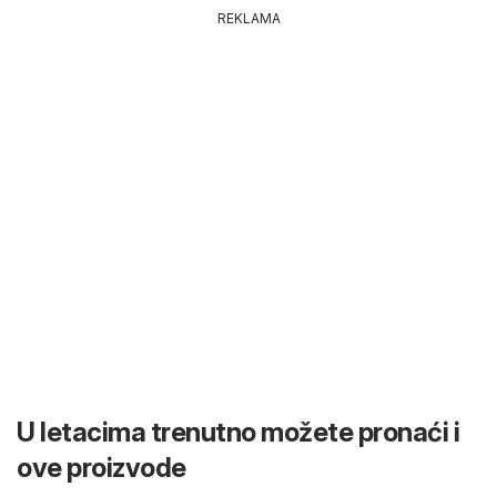
REKLAMA
U letacima trenutno možete pronaći i
ove proizvode