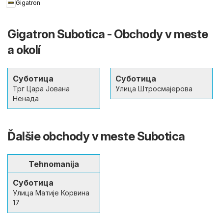
Gigatron
Gigatron Subotica - Obchody v meste
a okolí
Суботица
Суботица
Трг Цара Јована
Улица Штросмајерова
Ненада
Ďalšie obchody v meste Subotica
Tehnomanija
Суботица
Улица Матије Корвина
17