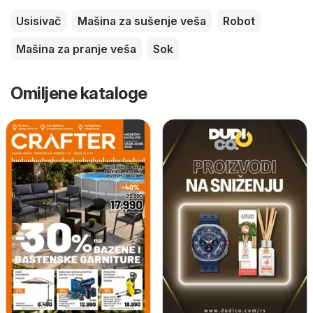
Usisivač
Mašina za sušenje veša
Robot
Mašina za pranje veša
Sok
Omiljene kataloge