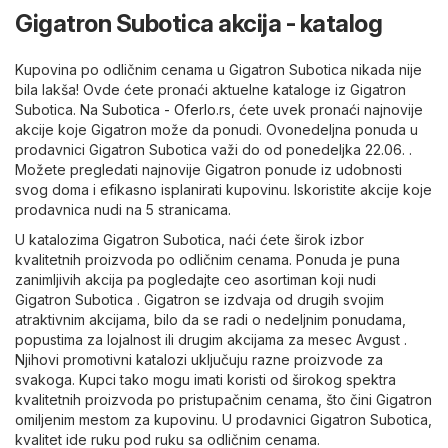
Gigatron Subotica akcija - katalog
Kupovina po odličnim cenama u Gigatron Subotica nikada nije
bila lakša! Ovde ćete pronaći aktuelne kataloge iz Gigatron
Subotica. Na
Subotica - Oferlo.rs
, ćete uvek pronaći najnovije
akcije koje Gigatron može da ponudi. Ovonedeljna ponuda u
prodavnici Gigatron Subotica važi do od ponedeljka 22.06. .
Možete pregledati najnovije Gigatron ponude iz udobnosti
svog doma i efikasno isplanirati kupovinu. Iskoristite akcije koje
prodavnica nudi na 5 stranicama.
U katalozima Gigatron Subotica, naći ćete širok izbor
kvalitetnih proizvoda po odličnim cenama. Ponuda je puna
zanimljivih akcija pa pogledajte ceo asortiman koji nudi
Gigatron Subotica . Gigatron se izdvaja od drugih svojim
atraktivnim akcijama, bilo da se radi o nedeljnim ponudama,
popustima za lojalnost ili drugim akcijama za mesec Avgust .
Njihovi promotivni katalozi uključuju razne proizvode za
svakoga. Kupci tako mogu imati koristi od širokog spektra
kvalitetnih proizvoda po pristupačnim cenama, što čini Gigatron
omiljenim mestom za kupovinu. U prodavnici Gigatron Subotica,
kvalitet ide ruku pod ruku sa odličnim cenama.