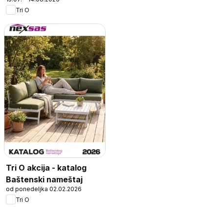
Tri O
Tri O akcija - katalog
Baštenski nameštaj
od ponedeljka 02.02.2026
Tri O