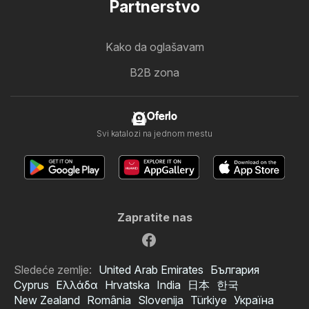
Partnerstvo
Kako da oglašavam
B2B zona
Oferlo
Svi katalozi na jednom mestu
Zapratite nas
Sledeće zemlje:
United Arab Emirates
България
Cyprus
Ελλάδα
Hrvatska
India
日本
한국
New Zealand
România
Slovenija
Türkiye
Україна