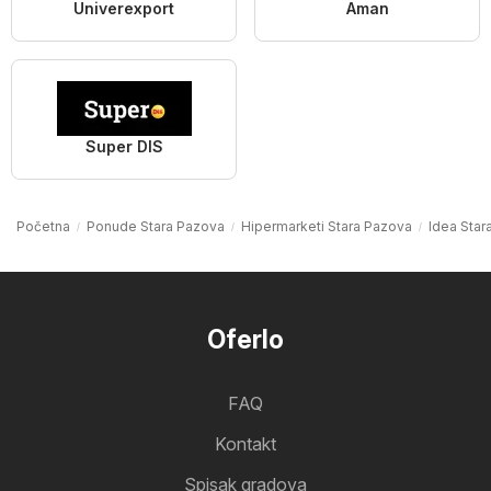
Univerexport
Aman
Super DIS
Početna
Ponude Stara Pazova
Hipermarketi Stara Pazova
Idea Star
Oferlo
FAQ
Kontakt
Spisak gradova