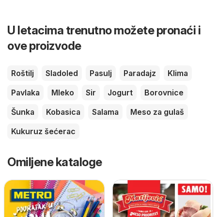
U letacima trenutno možete pronaći i
ove proizvode
Roštilj
Sladoled
Pasulj
Paradajz
Klima
Pavlaka
Mleko
Sir
Jogurt
Borovnice
Šunka
Kobasica
Salama
Meso za gulaš
Kukuruz šećerac
Omiljene kataloge