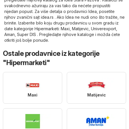
svakodnevno ažuriraju za vas tako da nećete propustiti
nijedan popust. Za više detalja o prodavnici Idea, posetite
njihov zvanični sajt
idea.rs
. Ako Idea ne nudi ono što tražite, ne
brinite. Izaberite bilo koju drugu prodavnicu u svom gradu iz
date kategorije
Hipermarketi
:
Maxi
,
Matijevic
,
Univerexport
,
Aman
,
Super DIS
. Pregledajte njihove kataloge i možda ćete
otkriti još bolje ponude.
Ostale prodavnice iz kategorije
"Hipermarketi"
Maxi
Matijevic