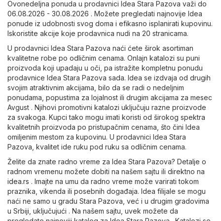
Ovonedeljna ponuda u prodavnici Idea Stara Pazova važi do
06.08.2026 - 30.08.2026 . Možete pregledati najnovije Idea
ponude iz udobnosti svog doma i efikasno isplanirati kupovinu.
Iskoristite akcije koje prodavnica nudi na 20 stranicama.
U prodavnici Idea Stara Pazova naći ćete širok asortiman
kvalitetne robe po odličnim cenama. Onlajn katalozi su puni
proizvoda koji upadaju u oči, pa istražite kompletnu ponudu
prodavnice Idea Stara Pazova sada. Idea se izdvaja od drugih
svojim atraktivnim akcijama, bilo da se radi o nedeljnim
ponudama, popustima za lojalnost ili drugim akcijama za mesec
Avgust . Njihovi promotivni katalozi uključuju razne proizvode
za svakoga. Kupci tako mogu imati koristi od širokog spektra
kvalitetnih proizvoda po pristupačnim cenama, što čini Idea
omiljenim mestom za kupovinu. U prodavnici Idea Stara
Pazova, kvalitet ide ruku pod ruku sa odličnim cenama.
Želite da znate radno vreme za Idea Stara Pazova? Detalje o
radnom vremenu možete dobiti na našem sajtu ili direktno na
idea.rs
. Imajte na umu da radno vreme može varirati tokom
praznika, vikenda ili posebnih događaja. Idea filijale se mogu
naći ne samo u gradu Stara Pazova, već i u drugim gradovima
u Srbiji, uključujući . Na našem sajtu, uvek možete da
pregledate najnoviji katalog za Idea Stara Pazova . Katalozi se