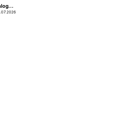
alog
0.07.2026
kupi