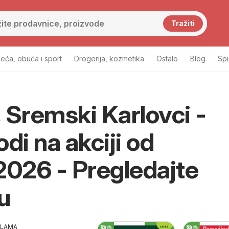
Tražiti
eća, obuća i sport
Drogerija, kozmetika
Ostalo
Blog
Sp
 Sremski Karlovci -
di na akciji od
2026 - Pregledajte
u
KLAMA