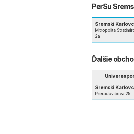
PerSu Sremsk
Sremski Karlovc
Mitropolita Stratimi
2a
Ďalšie obcho
Univerexpo
Sremski Karlovc
Preradovićeva 25