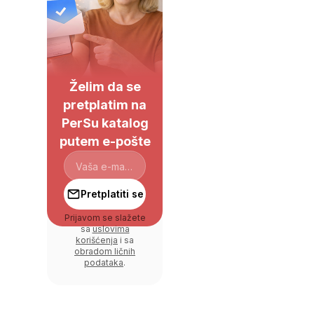
Želim da se
pretplatim na
PerSu katalog
putem e-pošte
Pretplatiti se
Prijavom se slažete
sa
uslovima
korišćenja
i sa
obradom ličnih
podataka
.