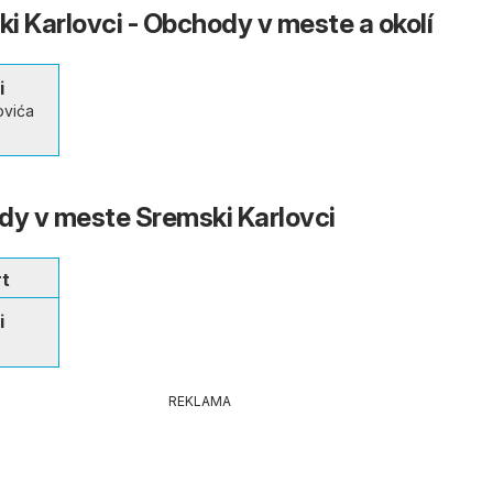
i Karlovci - Obchody v meste a okolí
i
rovića
dy v meste Sremski Karlovci
rt
i
REKLAMA