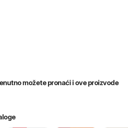
renutno možete pronaći i ove proizvode
aloge