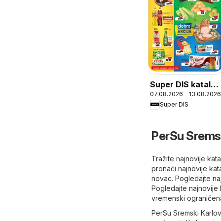
Super DIS katalog
07.08.2026 - 13.08.2026
Nedeljna akcija
Super DIS
PerSu Sremski
Tražite najnovije ka
pronaći najnovije ka
novac. Pogledajte naj
Pogledajte najnovije 
vremenski ograničena
PerSu Sremski Karlovc