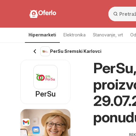
Oferlo
Hipermarketi
Elektronika
Stanovanje, vrt
Od
PerSu Sremski Karlovci
PerSu,
proizvo
PerSu
29.07.
ponud
RE