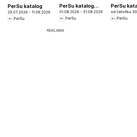
PerSu katalog
PerSu kat
PerSu katalog
01.08.2026 - 31.08.2026
od četvrtka 3
29.07.2026 - 11.08.2026
Trajno niske cene
Poruči i po
PerSu
PerSu
PerSu
REKLAMA