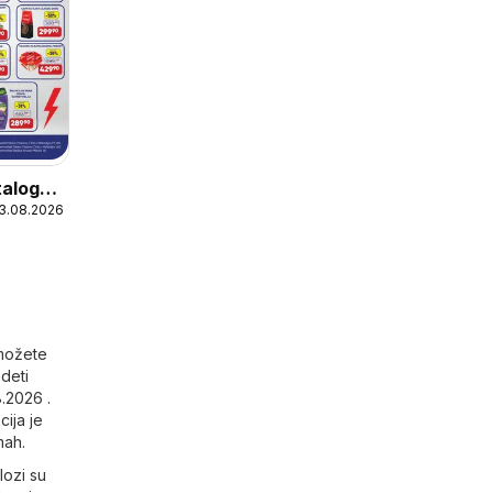
talog
13.08.2026
 grmeee
 možete
edeti
8.2026 .
ija je
mah.
lozi su