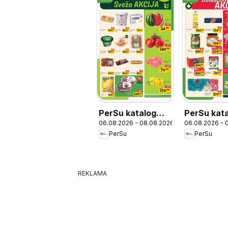
PerSu katalog
PerSu kat
06.08.2026 - 08.08.2026
06.08.2026 - 
Sveža akcija
Domaćins
PerSu
PerSu
akcija
REKLAMA