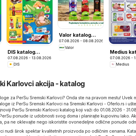
Valor katalog
07.08.2026 - 08.08.2026
Vikend akcija
Valor
DIS katalog
Medius ka
07.08.2026 - 13.08.2026
07.08.2026 - 
Nedeljna akcija
Cene koje
DIS
Medius
 Karlovci akcija - katalog
taloge za PerSu Sremski Karlovci? Onda ste na pravom mestu! Uvek
taloge iz PerSu Sremski Karlovci na
Sremski Karlovci - Oferlo.rs
i ušt
noviji PerSu Sremski Karlovci katalog koji važi do 01.08.2026 - 31.0
PerSu ponude iz udobnosti svog doma i planirajte kupovinu lako. Akc
, pa ne oklevajte nego iskoristite ovonedeljne odlične ponude od
i nudi širok spektar kvalitetnih proizvoda po odličnim cenama. Kata