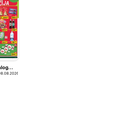
alog
08.08.2026
ka