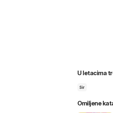
U letacima t
Sir
Omiljene kat