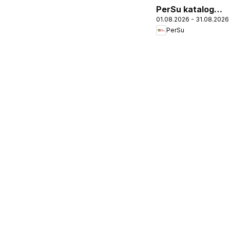
PerSu katalog
01.08.2026 - 31.08.2026
Back to School
PerSu