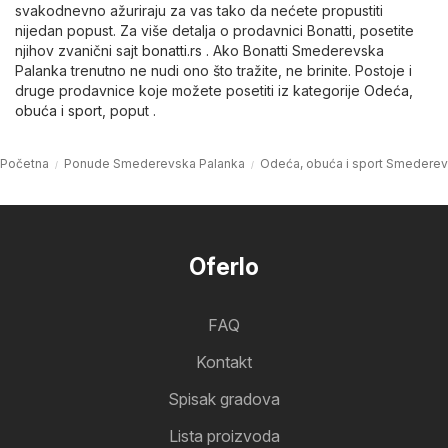
svakodnevno ažuriraju za vas tako da nećete propustiti
nijedan popust. Za više detalja o prodavnici Bonatti, posetite
njihov zvanični sajt
bonatti.rs
. Ako Bonatti Smederevska
Palanka trenutno ne nudi ono što tražite, ne brinite. Postoje i
druge prodavnice koje možete posetiti iz kategorije
Odeća,
obuća i sport
, poput .
Početna
Ponude Smederevska Palanka
Odeća, obuća i sport Smederev
Oferlo
FAQ
Kontakt
Spisak gradova
Lista proizvoda