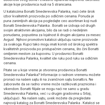
akcije koje prodavnica nudi na 5 stranicama.
U katalozima Bonatti Smederevska Palanka, naći ćete širok
izbor kvalitetnih proizvoda po odličnim cenama. Ponuda je
puna zanimljivih akcija pa pogledajte ceo asortiman koji nudi
Bonatti Smederevska Palanka . Bonatti se izdvaja od drugih
svojim atraktivnim akcijama, bilo da se radi o nedeljnim
ponudama, popustima za lojalnost ili drugim akcijama za mesec
Avgust . Njihovi promotivni katalozi uključuju razne proizvode
za svakoga. Kupci tako mogu imati koristi od širokog spektra
kvalitetnih proizvoda po pristupačnim cenama, što čini Bonatti
omiljenim mestom za kupovinu. U prodavnici Bonatti
Smederevska Palanka, kvalitet ide ruku pod ruku sa odličnim
cenama.
Pitate se u koje vreme je otvorena prodavnica Bonatti
Smederevska Palanka? Informacije o radnom vremenu možete
pronaći na našem sajtu ili na zvaničnom sajtu
bonatti.rs
. Ne
zaboravite da se radno vreme može razlikovati praznicima i
vikendom. Bonatti filijale se mogu naći ne samo u gradu
Smederevska Palanka, već i u drugim gradovima u Srbiji,
uključujući . Na našem sajtu, uvek možete da pregledate
najnoviji katalog za Bonatti Smederevska Palanka . Katalozi se