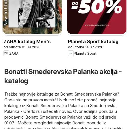
ZARA katalog Men's
Planeta Sport katalog
od subote 01.08.2026
od utorka 14.07.2026
ZARA
Planeta Sport
Bonatti Smederevska Palanka akcija -
katalog
Tražite najnovije kataloge za Bonatti Smederevska Palanka?
Onda ste na pravom mestu! Uvek možete pronaći najnovije
kataloge iz Bonatti Smederevska Palanka na
Smederevska
Palanka - Oferlo.rs
i uštedeti novac. Ovonedeljna ponuda u
prodavnici Bonatti Smederevska Palanka važi do od srede
01.07. . Možete pregledati najnovije Bonatti ponude iz
udobnosti svog doma i efikasno isplanirati kupovinu. Iskoristite