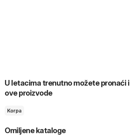
U letacima trenutno možete pronaći i
ove proizvode
Korpa
Omiljene kataloge