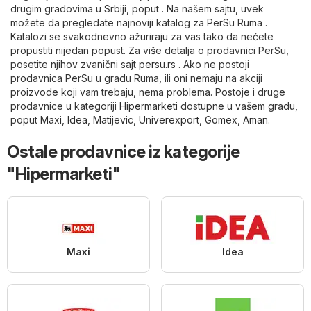
drugim gradovima u Srbiji, poput . Na našem sajtu, uvek
možete da pregledate najnoviji katalog za PerSu Ruma .
Katalozi se svakodnevno ažuriraju za vas tako da nećete
propustiti nijedan popust. Za više detalja o prodavnici PerSu,
posetite njihov zvanični sajt
persu.rs
. Ako ne postoji
prodavnica PerSu u gradu Ruma, ili oni nemaju na akciji
proizvode koji vam trebaju, nema problema. Postoje i druge
prodavnice u kategoriji
Hipermarketi
dostupne u vašem gradu,
poput
Maxi
,
Idea
,
Matijevic
,
Univerexport
,
Gomex
,
Aman
.
Ostale prodavnice iz kategorije
"Hipermarketi"
Maxi
Idea