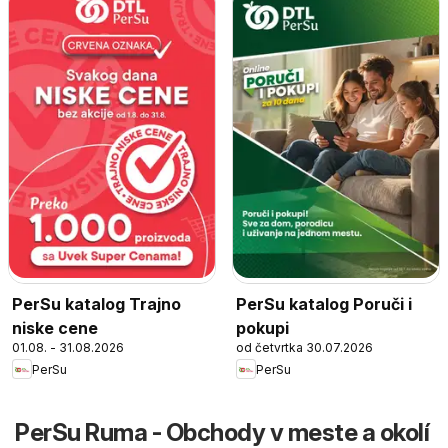
PerSu katalog Trajno
PerSu katalog Poruči i
niske cene
pokupi
01.08. - 31.08.2026
od četvrtka 30.07.2026
PerSu
PerSu
PerSu Ruma - Obchody v meste a okolí