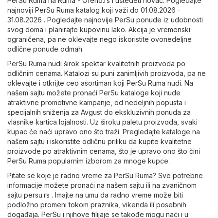
PerSu Ruma na
Ruma - Oferlo.rs
i uštedeti novac. Pogledajte
najnoviji PerSu Ruma katalog koji važi do 01.08.2026 -
31.08.2026 . Pogledajte najnovije PerSu ponude iz udobnosti
svog doma i planirajte kupovinu lako. Akcija je vremenski
ograničena, pa ne oklevajte nego iskoristite ovonedeljne
odlične ponude odmah.
PerSu Ruma nudi širok spektar kvalitetnih proizvoda po
odličnim cenama. Katalozi su puni zanimljivih proizvoda, pa ne
oklevajte i otkrijte ceo asortiman koji PerSu Ruma nudi. Na
našem sajtu možete pronaći PerSu kataloge koji nude
atraktivne promotivne kampanje, od nedeljnih popusta i
specijalnih sniženja za Avgust do ekskluzivnih ponuda za
vlasnike kartica lojalnosti. Uz široku paletu proizvoda, svaki
kupac će naći upravo ono što traži. Pregledajte kataloge na
našem sajtu i iskoristite odličnu priliku da kupite kvalitetne
proizvode po atraktivnim cenama, što je upravo ono što čini
PerSu Ruma popularnim izborom za mnoge kupce.
Pitate se koje je radno vreme za PerSu Ruma? Sve potrebne
informacije možete pronaći na našem sajtu ili na zvaničnom
sajtu
persu.rs
. Imajte na umu da radno vreme može biti
podložno promeni tokom praznika, vikenda ili posebnih
događaja. PerSu i njihove filijaje se takođe mogu naći i u