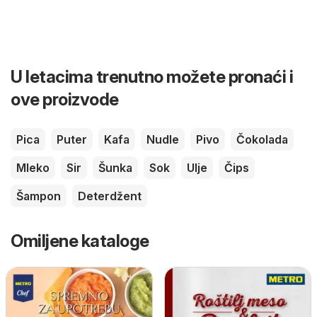
U letacima trenutno možete pronaći i
ove proizvode
Pica
Puter
Kafa
Nudle
Pivo
Čokolada
Mleko
Sir
Šunka
Sok
Ulje
Čips
Šampon
Deterdžent
Omiljene kataloge