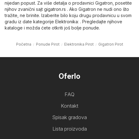
nijedan popust. Za više detalja o prodavnici Gigatron, posetite
njihov zvanični sajt
gigatron.rs
. Ako Gigatron ne nudi ono što
tražite, ne brinite. Izaberite bilo koju drugu prodavnicu u svom
gradu iz date kategorije
Elektronika
: . Pregledajte njihove
kataloge i možda ćete otkriti još bolje ponude.
Početna
Ponude Pirot
Elektronika Pirot
Gigatron Pirot
Oferlo
FAQ
Kontakt
Spisak gradova
Lista proizvoda