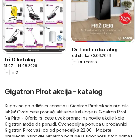
Dr Techno katalog
od utorka 30.06.2026
Tri O katalog
Dr Techno
15.07. - 14.08.2026
Tri O
Gigatron Pirot akcija - katalog
Kupovina po odličnim cenama u Gigatron Pirot nikada nije bila
lakša! Ovde ćete pronaći aktuelne kataloge iz Gigatron Pirot.
Na
Pirot - Oferlo.rs
, ćete uvek pronaći najnovije akcije koje
Gigatron može da ponudi. Ovonedeljna ponuda u prodavnici
Gigatron Pirot važi do od ponedeljka 22.06. . Možete
pregledati najnovije Gigatron ponude iz udobnosti svog doma i