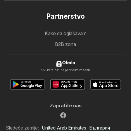
Partnerstvo
Kako da oglašavam
B2B zona
Oferlo
Svi katalozi na jednom mestu
Zapratite nas
Sledeće zemlje:
United Arab Emirates
България