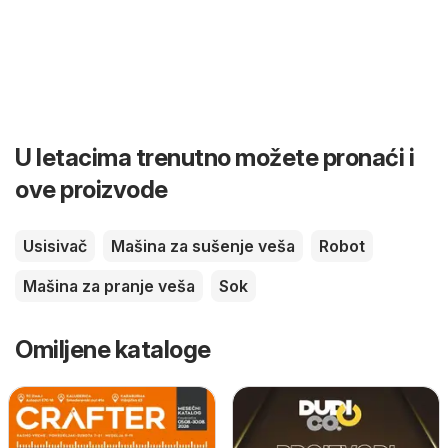
U letacima trenutno možete pronaći i
ove proizvode
Usisivač
Mašina za sušenje veša
Robot
Mašina za pranje veša
Sok
Omiljene kataloge