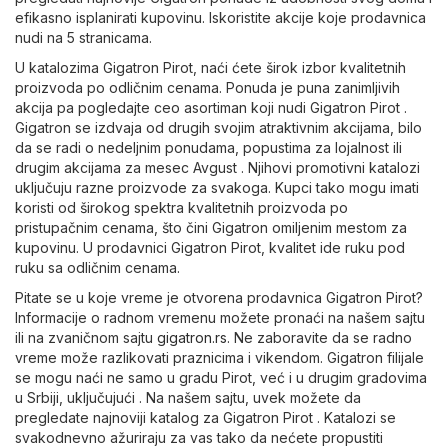
efikasno isplanirati kupovinu. Iskoristite akcije koje prodavnica
nudi na 5 stranicama.
U katalozima Gigatron Pirot, naći ćete širok izbor kvalitetnih
proizvoda po odličnim cenama. Ponuda je puna zanimljivih
akcija pa pogledajte ceo asortiman koji nudi Gigatron Pirot .
Gigatron se izdvaja od drugih svojim atraktivnim akcijama, bilo
da se radi o nedeljnim ponudama, popustima za lojalnost ili
drugim akcijama za mesec Avgust . Njihovi promotivni katalozi
uključuju razne proizvode za svakoga. Kupci tako mogu imati
koristi od širokog spektra kvalitetnih proizvoda po
pristupačnim cenama, što čini Gigatron omiljenim mestom za
kupovinu. U prodavnici Gigatron Pirot, kvalitet ide ruku pod
ruku sa odličnim cenama.
Pitate se u koje vreme je otvorena prodavnica Gigatron Pirot?
Informacije o radnom vremenu možete pronaći na našem sajtu
ili na zvaničnom sajtu
gigatron.rs
. Ne zaboravite da se radno
vreme može razlikovati praznicima i vikendom. Gigatron filijale
se mogu naći ne samo u gradu Pirot, već i u drugim gradovima
u Srbiji, uključujući . Na našem sajtu, uvek možete da
pregledate najnoviji katalog za Gigatron Pirot . Katalozi se
svakodnevno ažuriraju za vas tako da nećete propustiti