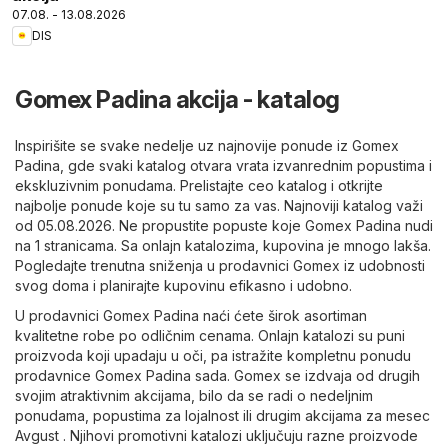
07.08. - 13.08.2026
DIS
Gomex Padina akcija - katalog
Inspirišite se svake nedelje uz najnovije ponude iz Gomex
Padina, gde svaki katalog otvara vrata izvanrednim popustima i
ekskluzivnim ponudama. Prelistajte ceo katalog i otkrijte
najbolje ponude koje su tu samo za vas. Najnoviji katalog važi
od 05.08.2026. Ne propustite popuste koje Gomex Padina nudi
na 1 stranicama. Sa onlajn katalozima, kupovina je mnogo lakša.
Pogledajte trenutna sniženja u prodavnici Gomex iz udobnosti
svog doma i planirajte kupovinu efikasno i udobno.
U prodavnici Gomex Padina naći ćete širok asortiman
kvalitetne robe po odličnim cenama. Onlajn katalozi su puni
proizvoda koji upadaju u oči, pa istražite kompletnu ponudu
prodavnice Gomex Padina sada. Gomex se izdvaja od drugih
svojim atraktivnim akcijama, bilo da se radi o nedeljnim
ponudama, popustima za lojalnost ili drugim akcijama za mesec
Avgust . Njihovi promotivni katalozi uključuju razne proizvode