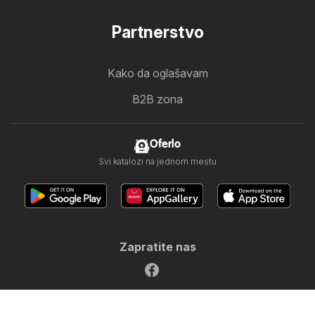
Partnerstvo
Kako da oglašavam
B2B zona
Oferlo
Svi katalozi na jednom mestu
Zapratite nas
Sledeće zemlje:
United Arab Emirates
България