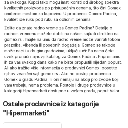
za svakoga. Kupci tako mogu imati koristi od širokog spektra
kvalitetnih proizvoda po pristupačnim cenama, što čini Gomex
omiljenim mestom za kupovinu. U prodavnici Gomex Padina,
kvalitet ide ruku pod ruku sa odličnim cenama.
Želite da znate radno vreme za Gomex Padina? Detalje o
radnom vremenu možete dobiti na našem sajtu ili direktno na
gomex.rs
. Imajte na umu da radno vreme može varirati tokom
praznika, vikenda ili posebnih događaja. Gomex se takođe
može naći i u drugim gradovima, uključujući: Sa nama ćete
uvek pronaći najnoviji katalog za Gomex Padina . Pripremamo
ih za vas svakog dana kako ne biste propustili nijedan popust.
Ali ako tražite više informacija o prodavnici Gomex, posetite
njihov zvanični sajt
gomex.rs
. Ako ne postoji prodavnica
Gomex u gradu Padina, ili oni nemaju na akciji proizvode koji
vam trebaju, nema problema. Postoje i druge prodavnice u
kategoriji
Hipermarketi
dostupne u vašem gradu, poput
Valor
.
Ostale prodavnice iz kategorije
"Hipermarketi"