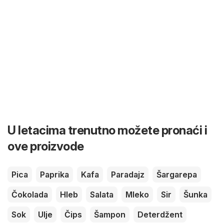
U letacima trenutno možete pronaći i
ove proizvode
Pica
Paprika
Kafa
Paradajz
Šargarepa
Čokolada
Hleb
Salata
Mleko
Sir
Šunka
Sok
Ulje
Čips
Šampon
Deterdžent