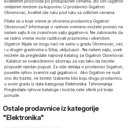
kvalitetnih proizvoda po pristupačnim cenama, što čini Gigatron
omiljenim mestom za kupovinu. U prodavnici Gigatron
Obrenovac, kvalitet ide ruku pod ruku sa odličnim cenama.
Pitate se u koje vreme je otvorena prodavnica Gigatron
Obrenovac? Informacije o radnom vremenu možete pronaći na
našem sajtu ili na zvaničnom sajtu
gigatron.rs
. Ne zaboravite da
se radno vreme može razlikovati praznicima i vikendom.
Gigatron filijale se mogu naći ne samo u gradu Obrenovac, već
i u drugim gradovima u Srbiji, uključujući . Na našem sajtu, uvek
možete da pregledate najnoviji katalog za Gigatron Obrenovac
. Katalozi se svakodnevno ažuriraju za vas tako da nećete
propustiti nijedan popust. Za više detalja o prodavnici Gigatron,
posetite njihov zvanični sajt
gigatron.rs
. Ako Gigatron ne nudi
ono što tražite, ne brinite. Izaberite bilo koju drugu prodavnicu
u svom gradu iz date kategorije
Elektronika
:
Tehnomanija
.
Pregledajte njihove kataloge i možda ćete otkriti još bolje
ponude.
Ostale prodavnice iz kategorije
"Elektronika"