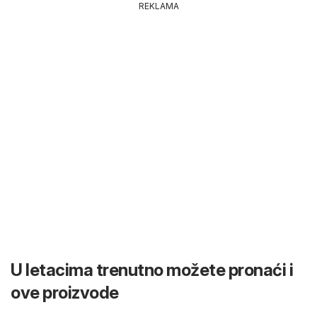
REKLAMA
U letacima trenutno možete pronaći i
ove proizvode