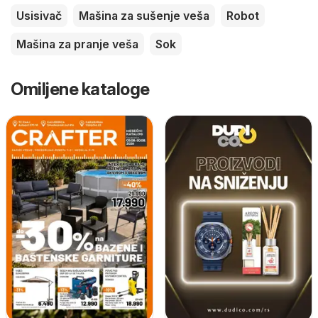
Usisivač
Mašina za sušenje veša
Robot
Mašina za pranje veša
Sok
Omiljene kataloge