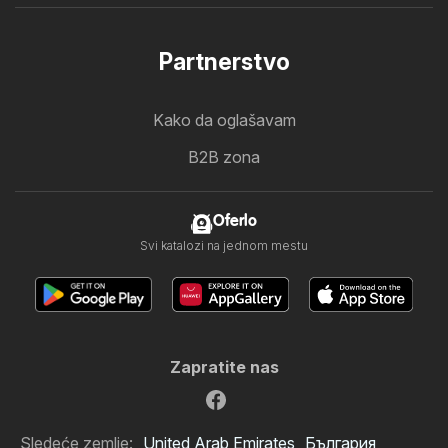
Partnerstvo
Kako da oglašavam
B2B zona
Oferlo
Svi katalozi na jednom mestu
Zapratite nas
Sledeće zemlje:
United Arab Emirates
България