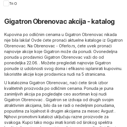
Tri O
Gigatron Obrenovac akcija - katalog
Kupovina po odličnim cenama u Gigatron Obrenovac nikada
nije bila lakša! Ovde ćete pronaći aktuelne kataloge iz Gigatron
Obrenovac. Na
Obrenovac - Oferlo.rs
, ćete uvek pronaći
najnovije akcije koje Gigatron može da ponudi. Ovonedeljna
ponuda u prodavnici Gigatron Obrenovac važi do od
ponedeljka 22.06. . Možete pregledati najnovije Gigatron
ponude iz udobnosti svog doma i efikasno isplanirati kupovinu.
Iskoristite akcije koje prodavnica nudi na 5 stranicama.
U katalozima Gigatron Obrenovac, naći ćete širok izbor
kvalitetnih proizvoda po odličnim cenama. Ponuda je puna
zanimljivih akcija pa pogledajte ceo asortiman koji nudi
Gigatron Obrenovac . Gigatron se izdvaja od drugih svojim
atraktivnim akcijama, bilo da se radi o nedeljnim ponudama,
popustima za lojalnost ili drugim akcijama za mesec Avgust .
Njihovi promotivni katalozi uključuju razne proizvode za
svakoga. Kupci tako mogu imati koristi od širokog spektra