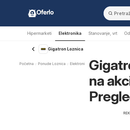
Oferlo
Hipermarketi
Elektronika
Stanovanje, vrt
Od
Gigatron Loznica
Gigatr
Početna
Ponude Loznica
Elektronika Loznica
Gigatron Loz
na akc
Pregle
RE