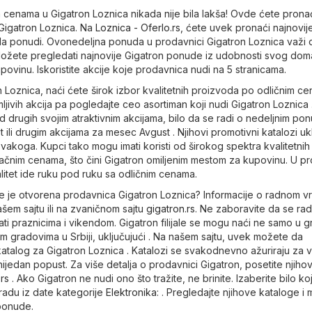
 cenama u Gigatron Loznica nikada nije bila lakša! Ovde ćete prona
 Gigatron Loznica. Na
Loznica - Oferlo.rs
, ćete uvek pronaći najnovij
a ponudi. Ovonedeljna ponuda u prodavnici Gigatron Loznica važi 
Možete pregledati najnovije Gigatron ponude iz udobnosti svog doma
upovinu. Iskoristite akcije koje prodavnica nudi na 5 stranicama.
 Loznica, naći ćete širok izbor kvalitetnih proizvoda po odličnim c
jivih akcija pa pogledajte ceo asortiman koji nudi Gigatron Loznica 
d drugih svojim atraktivnim akcijama, bilo da se radi o nedeljnim po
t ili drugim akcijama za mesec Avgust . Njihovi promotivni katalozi uk
akoga. Kupci tako mogu imati koristi od širokog spektra kvalitetnih
ačnim cenama, što čini Gigatron omiljenim mestom za kupovinu. U pr
litet ide ruku pod ruku sa odličnim cenama.
me je otvorena prodavnica Gigatron Loznica? Informacije o radnom 
šem sajtu ili na zvaničnom sajtu
gigatron.rs
. Ne zaboravite da se ra
i praznicima i vikendom. Gigatron filijale se mogu naći ne samo u 
im gradovima u Srbiji, uključujući . Na našem sajtu, uvek možete da
katalog za Gigatron Loznica . Katalozi se svakodnevno ažuriraju za 
nijedan popust. Za više detalja o prodavnici Gigatron, posetite njiho
.rs
. Ako Gigatron ne nudi ono što tražite, ne brinite. Izaberite bilo k
adu iz date kategorije
Elektronika
: . Pregledajte njihove kataloge i
 ponude.