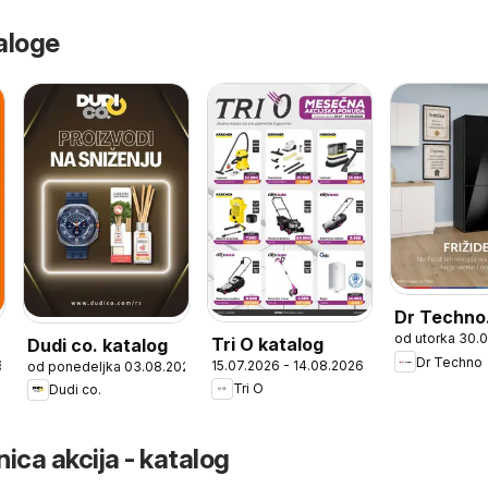
aloge
Dr Techno
od utorka 30.
katalog
Tri O katalog
Dudi co. katalog
Dr Techno
6
15.07.2026 - 14.08.2026
od ponedeljka 03.08.2026
Tri O
Dudi co.
ica akcija - katalog