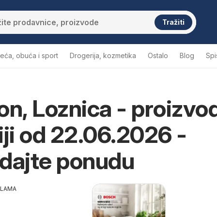
Tražiti
eća, obuća i sport
Drogerija, kozmetika
Ostalo
Blog
Spi
on, Loznica - proizvod
nica
iji od 22.06.2026 -
dajte ponudu
KLAMA