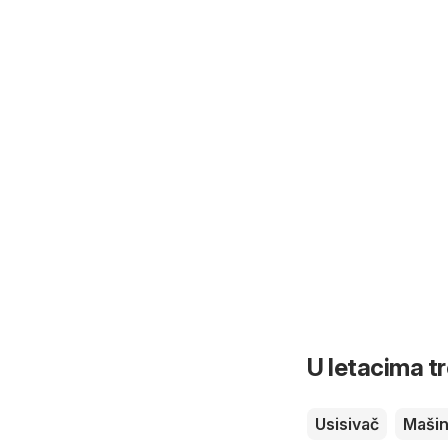
U letacima t
Usisivač
Mašin