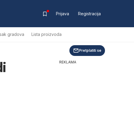
Prijava
Registracija
sak gradova
Lista proizvoda
Pretplatiti se
i
REKLAMA