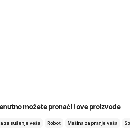
renutno možete pronaći i ove proizvode
a za sušenje veša
Robot
Mašina za pranje veša
S