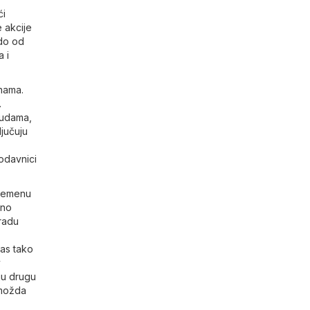
ći
e akcije
do od
 i
enama.
.
nudama,
ljučuju
odavnici
vremenu
dno
gradu
vas tako
v
oju drugu
 možda