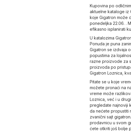
Kupovina po odličnim
aktuelne kataloge iz
koje Gigatron može d
ponedeljka 22.06. . 
efikasno isplanirati k
U katalozima Gigatron
Ponuda je puna zaniml
Gigatron se izdvaja o
popustima za lojalnos
razne proizvode za sv
proizvoda po pristup
Gigatron Loznica, kva
Pitate se u koje vre
možete pronaći na na
vreme može razlikovat
Loznica, već i u drug
pregledate najnoviji 
da nećete propustiti 
zvanični sajt
gigatron
prodavnicu u svom gr
ćete otkriti još bolje