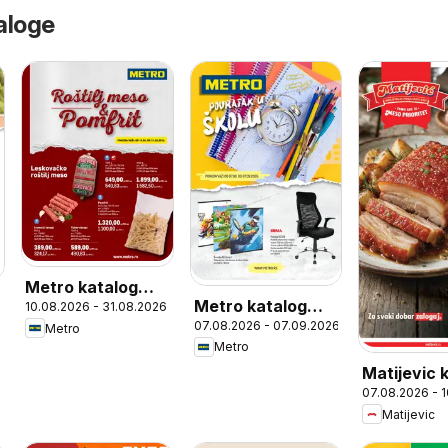
aloge
Metro katalog
Metro katalog
10.08.2026 - 31.08.2026
Roštilj meso i
07.08.2026 - 07.09.2026
Povratak u školu
Metro
pomfrit
Metro
Matijevic 
07.08.2026 - 
Matijevic