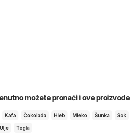
renutno možete pronaći i ove proizvode
Kafa
Čokolada
Hleb
Mleko
Šunka
Sok
Ulje
Tegla