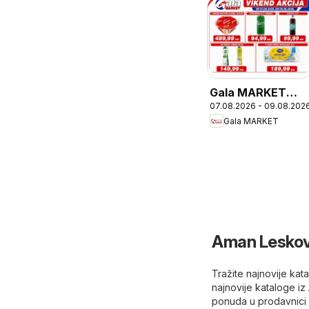
Gala MARKET
07.08.2026 - 09.08.202
katalog Vikend
Gala MARKET
akcija
Aman Leskova
Tražite najnovije k
najnovije kataloge 
ponuda u prodavnici 