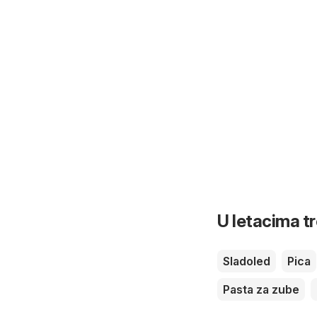
U letacima t
Sladoled
Pica
Pasta za zube