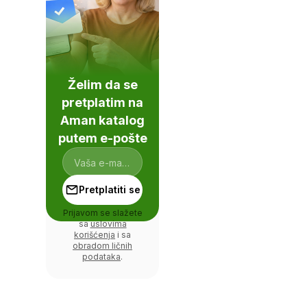
Želim da se
pretplatim na
Aman katalog
putem e-pošte
Pretplatiti se
Prijavom se slažete
sa
uslovima
korišćenja
i sa
obradom ličnih
podataka
.