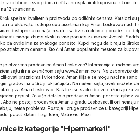
 iz udobnosti svog doma i efikasno isplanirati kupovinu. Iskoristite 
na 12 stranicama.
irok spektar kvalitetnih proizvoda po odličnim cenama. Katalozi su 
, pa ne oklevajte i otkrijte ceo asortiman koji Aman Leskovac nudi. P
Aman dostupni su na našem sajtu i sadrže atraktivne ponude - nedel
ojalnost i mnoge druge ekskluzivne ponude za mesec Avgust . Sadrž
ako da ovde ima za svakoga ponešto. Kupci mogu da biraju iz širok
a po atraktivnim cenama, što čini Aman popularnim mestom za kupovi
me je otvorena prodavnica Aman Leskovac? Informacije o radnom v
šem sajtu ili na zvaničnom sajtu
www2.aman.co.rs
. Ne zaboravite da
likovati praznicima i vikendom. Aman filijale se mogu naći ne samo
gim gradovima u Srbiji, uključujući . Na našem sajtu, uvek možete da
 katalog za Aman Leskovac . Katalozi se svakodnevno ažuriraju za v
nijedan popust. Za više detalja o prodavnici Aman, posetite njihov zv
. Ako ne postoji prodavnica Aman u gradu Leskovac, ili oni nemaju n
rebaju, nema problema. Postoje i druge prodavnice u kategoriji
Hipe
radu, poput
Zlatan Trag
,
Idea
,
Matijevic
,
Maxi
.
nice iz kategorije "Hipermarketi"