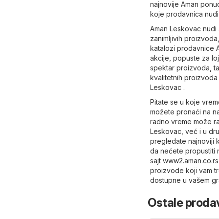
najnovije Aman ponude
koje prodavnica nudi 
Aman Leskovac nudi š
zanimljivih proizvoda
katalozi prodavnice 
akcije, popuste za l
spektar proizvoda, t
kvalitetnih proizvod
Leskovac .
Pitate se u koje vre
možete pronaći na na
radno vreme može raz
Leskovac, već i u dru
pregledate najnoviji
da nećete propustiti 
sajt
www2.aman.co.rs
proizvode koji vam t
dostupne u vašem g
Ostale prodav