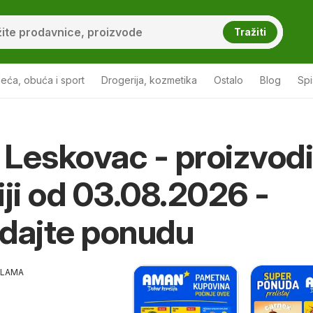
Tražiti
eća, obuća i sport
Drogerija, kozmetika
Ostalo
Blog
Sp
Leskovac - proizvodi
iji od 03.08.2026 -
dajte ponudu
KLAMA