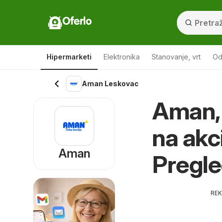
Oferlo
Hipermarketi
Elektronika
Stanovanje, vrt
Od
Aman Leskovac
Aman, 
na akc
Aman
Pregle
RE