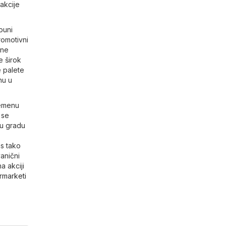
akcije
puni
romotivni
jne
e širok
e palete
nu u
remenu
 se
 u gradu
as tako
anični
a akciji
rmarketi