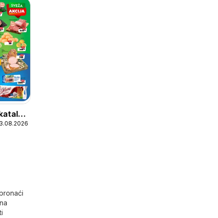
katalog
13.08.2026
kcija
pronaći
jna
i