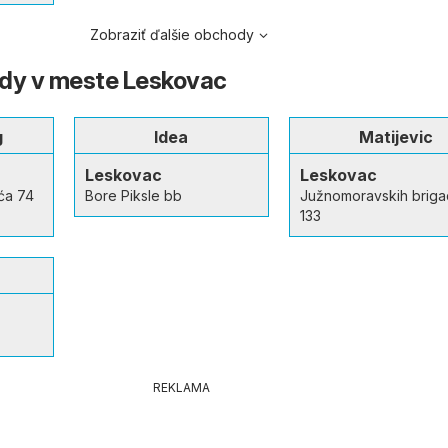
Zobraziť ďalšie obchody
ody v meste Leskovac
g
Idea
Matijevic
Leskovac
Leskovac
ća 74
Bore Piksle bb
Južnomoravskih briga
133
REKLAMA