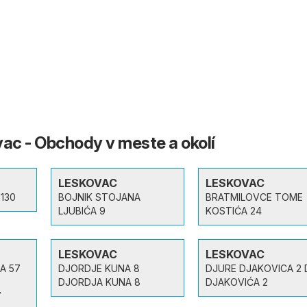
c - Obchody v meste a okolí
LESKOVAC
LESKOVAC
 130
BOJNIK STOJANA
BRATMILOVCE TOME
LJUBIĆA 9
KOSTIĆA 24
LESKOVAC
LESKOVAC
A 57
DJORDJE KUNA 8
DJURE DJAKOVICA 2 
DJORDJA KUNA 8
DJAKOVIĆA 2
7