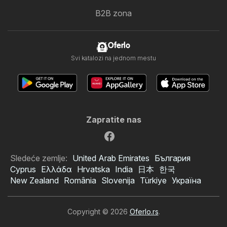
B2B zona
Oferlo
Svi katalozi na jednom mestu
Zapratite nas
Sledeće zemlje:
United Arab Emirates
България
Cyprus
Ελλάδα
Hrvatska
India
日本
한국
New Zealand
România
Slovenija
Türkiye
Україна
Copyright © 2026
Oferlo.rs
.