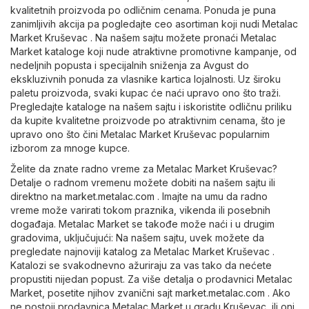
kvalitetnih proizvoda po odličnim cenama. Ponuda je puna
zanimljivih akcija pa pogledajte ceo asortiman koji nudi Metalac
Market Kruševac . Na našem sajtu možete pronaći Metalac
Market kataloge koji nude atraktivne promotivne kampanje, od
nedeljnih popusta i specijalnih sniženja za Avgust do
ekskluzivnih ponuda za vlasnike kartica lojalnosti. Uz široku
paletu proizvoda, svaki kupac će naći upravo ono što traži.
Pregledajte kataloge na našem sajtu i iskoristite odličnu priliku
da kupite kvalitetne proizvode po atraktivnim cenama, što je
upravo ono što čini Metalac Market Kruševac popularnim
izborom za mnoge kupce.
Želite da znate radno vreme za Metalac Market Kruševac?
Detalje o radnom vremenu možete dobiti na našem sajtu ili
direktno na
market.metalac.com
. Imajte na umu da radno
vreme može varirati tokom praznika, vikenda ili posebnih
događaja. Metalac Market se takođe može naći i u drugim
gradovima, uključujući: Na našem sajtu, uvek možete da
pregledate najnoviji katalog za Metalac Market Kruševac .
Katalozi se svakodnevno ažuriraju za vas tako da nećete
propustiti nijedan popust. Za više detalja o prodavnici Metalac
Market, posetite njihov zvanični sajt
market.metalac.com
. Ako
ne postoji prodavnica Metalac Market u gradu Kruševac, ili oni