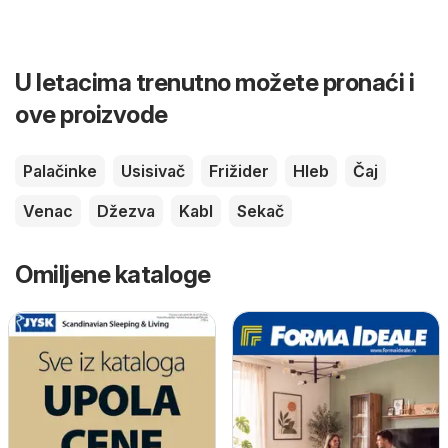
U letacima trenutno možete pronaći i
ove proizvode
Palačinke
Usisivač
Frižider
Hleb
Čaj
Venac
Džezva
Kabl
Sekač
Omiljene kataloge