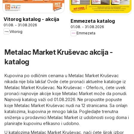
Vitorog katalog - akcija
Emmezeta katalog
01.08. - 31.08.2026
01.08. - 31.08.2026
Vitorog
Emmezeta
Metalac Market Kruševac akcija -
katalog
Kupovina po odličnim cenama u Metalac Market Kruševac
nikada nije bila lakša! Ovde ćete pronaći aktuelne kataloge iz
Metalac Market Kruševac. Na
Kruševac - Oferlo.rs
, ćete uvek
pronaći najnovije akcije koje Metalac Market može da ponudi.
Najnoviji katalog važi od 01.08.2026. Ne propustite popuste
koje Metalac Market Kruševac nudi na 12 stranicama. Sa onlajn
katalozima, kupovina je mnogo lakša. Pogledajte trenutna
sniženja u prodavnici Metalac Market iz udobnosti svog doma i
planirajte kupovinu efikasno i udobno.
U katalozima Metalac Market Kruševac, naći ćete širok izbor