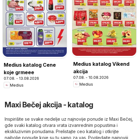
Medius katalog Vikend
Medius katalog Cene
akcija
koje grmeee
07.08. - 10.08.2026
07.08. - 13.08.2026
Medius
Medius
Maxi Bečej akcija - katalog
Inspirišite se svake nedelje uz najnovije ponude iz Maxi Bečej,
gde svaki katalog otvara vrata izvanrednim popustima i
ekskluzivnim ponudama. Prelistajte ceo katalog i otkrijte
najbolje ponude koje su tu samo za vas. Pogledajte najnoviji