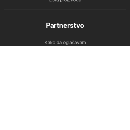
Partnerstvo
Kako da oglašavam
B2B zona
Oferlo
Svi katalozi na jednom mestu
Zapratite nas