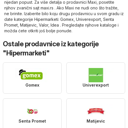
nijedan popust. Za više detalja o prodavnici Maxi, posetite
njihov zvanični sajt
maxi.rs
. Ako Maxi ne nudi ono što tražite,
ne brinite. Izaberite bilo koju drugu prodavnicu u svom gradu iz
date kategorije
Hipermarketi
:
Gomex
,
Univerexport
,
Senta
Promet
,
Matijevic
,
Valor
,
Idea
. Pregledajte njihove kataloge i
možda ćete otkriti još bolje ponude.
Ostale prodavnice iz kategorije
"Hipermarketi"
Gomex
Univerexport
Senta Promet
Matijevic