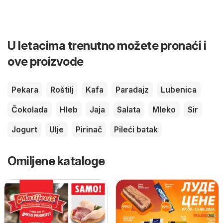
U letacima trenutno možete pronaći i
ove proizvode
Pekara
Roštilj
Kafa
Paradajz
Lubenica
Čokolada
Hleb
Jaja
Salata
Mleko
Sir
Jogurt
Ulje
Pirinač
Pileći batak
Omiljene kataloge