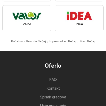
Valor
Idea
Početna
Ponude Bečej
Hipermarketi Bečej
Maxi Bečej
Oferlo
FAQ
Kontakt
Spisak gradova
Lista proizvoda