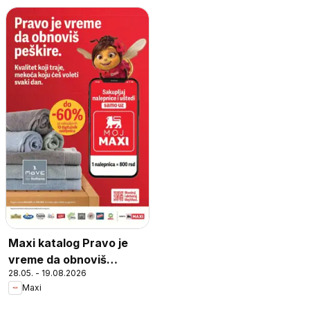
Maxi katalog Pravo je
vreme da obnoviš
28.05. - 19.08.2026
peškire
Maxi