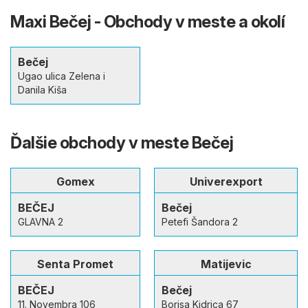
Maxi Bečej - Obchody v meste a okolí
Bečej
Ugao ulica Zelena i
Danila Kiša
Ďalšie obchody v meste Bečej
Gomex
Univerexport
BEČEJ
Bečej
GLAVNA 2
Petefi Šandora 2
Senta Promet
Matijevic
BEČEJ
Bečej
11. Novembra 106
Borisa Kidrica 67