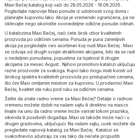
Maxi Bečej katalog koji važi do 28.05.2026 - 19.08.2026 .
Pogledajte najnovije Maxi ponude iz udobnosti svog doma i
planirajte kupovinu lako. Akcija je vremenski ograničena, pa ne
oklevajte nego iskoristite ovonedeljne odlične ponude odmah.
U katalozima Maxi Bečej, naći ćete širok izbor kvalitetnih
proizvoda po odličnim cenama. Ponuda je puna zanimljivih
akcija pa pogledajte ceo asortiman koji nudi Maxi Bečej . Maxi
se izdvaja od drugih svojim atraktivnim akcijama, bilo da se radi
o nedeljnim ponudama, popustima za lojalnost ili drugim
akcijama za mesec Avgust . Njihovi promotivni katalozi uključuju
razne proizvode za svakoga. Kupci tako mogu imati koristi od
širokog spektra kvalitetnih proizvoda po pristupačnim cenama,
što čini Maxi omiljenim mestom za kupovinu. U prodavnici Maxi
Bečej, kvalitet ide ruku pod ruku sa odličnim cenama.
Želite da znate radno vreme za Maxi Bečej? Detalje o radnom
vremenu možete dobiti na našem sajtu ili direktno na
maxi.rs
.
Imajte na umu da radno vreme može varirati tokom praznika,
vikenda ili posebnih događaja. Maxi se takođe može naći i u
drugim gradovima, uključujući: Na našem sajtu, uvek možete da
pregledate najnoviji katalog za Maxi Bečej . Katalozi se
svakodnevno ažuriraju za vas tako da nećete propustiti